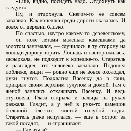
«Еще, видно, посидеть надо. Отдохнуть как
следует».
Ну, и отдохнула. Снегом-то ее совсем
завалило. Как копешка среди дороги оказалась. И
вовсе от деревни близко.
По счастью, наутро какому-то деревенскому,
— он тоже летами маленько камешками да
золотом занимался, — случилось в ту сторону на
лошади дорогу торить. Лошадь и насторожилась,
зафыркала, не подходит к копешке-то. Старатель
и разглядел, что человека засыпало. Подошел
поближе, видит — ровно еще не вовсе охолодал,
руки гнутся. Подхватил Васенку да в сани,
прикрыл своим верхним тулупом и домой. Там с
женой занялись отхаживать Васенку. И ведь
отутовела. Глаза открыла и пальцы на руках
разжала. Глядит, а у ней в руке-то камешок
большой блестит, чистой голубой воды.
Старатель даже испугался, — еще в острог за
такой посадят, — и спрашивает:
— Где взяла?