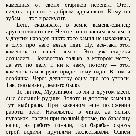
камешках от своих стариков перенял. Этот,
видать, орешек с добрым ядрышком. Кому по
зубам — тот и раскусит.
Есть, сказывают, в земле камень-одинец:
другого такого нет. Не то что по нашим землям, и
у других народов никто того камня не нахаживал,
а слух про него везде идет. Ну, все-таки этот
камешок в нашей земле. Это уж старики
дознались. Неизвестно только, в котором месте,
да это по делу и ни к чему, потому — этот
камешок сам в руки придет кому надо. В том и
особинка. Через девчонку одну про это узнали.
Так, сказывают, дело-то было.
То ли под Мурзинкой, то ли в другом месте
был большой рудник. Золото и дорогие каменья
тут выбирали. При казенном еще положении
работы вели. Начальство в чинах да ясных
пуговках, палачи при полной форме, по барабану
народ на работу гоняли, под барабан скрозь
строй водили, прутьями захлестывали. Однем