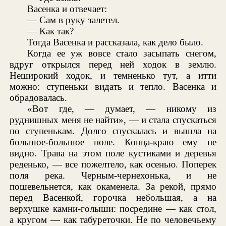
Васенка и отвечает:
— Сам в руку залетел.
— Как так?
Тогда Васенка и рассказала, как дело было.
Когда ее уж вовсе стало засыпать снегом,
вдруг открылся перед ней ходок в землю.
Неширокий ходок, и темненько тут, а итти
можно: ступеньки видать и тепло. Васенка и
обрадовалась.
«Вот где, — думает, — никому из
руднишных меня не найти», — и стала спускаться
по ступенькам. Долго спускалась и вышла на
большое-большое поле. Конца-краю ему не
видно. Трава на этом поле кустиками и деревья
реденько, — все пожелтело, как осенью. Поперек
поля река. Черным-чернехонька, и не
пошевельнется, как окаменела. За рекой, прямо
перед Васенкой, горочка небольшая, а на
верхушке камни-голыши: посредине — как стол,
а кругом — как табуреточки. Не по человечьему