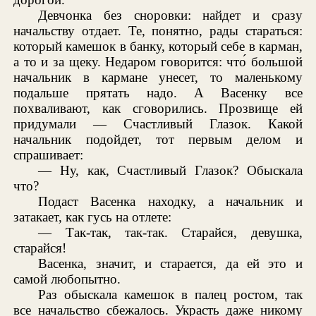
Девчонка без сноровки: найдет и сразу
начальству отдает. Те, понятно, рады стараться:
который камешок в банку, который себе в карман,
а то и за щеку. Недаром говорится: что́ большой
начальник в кармане унесет, то маленькому
подальше прятать надо. А Васенку все
похваливают, как сговорились. Прозвище ей
придумали — Счастливый Глазок. Какой
начальник подойдет, тот первым делом и
спрашивает:
— Ну, как, Счастливый Глазок? Обыскала
что?
Подаст Васенка находку, а начальник и
затакает, как гусь на отлете:
— Так-так, так-так. Старайся, девушка,
старайся!
Васенка, значит, и старается, да ей это и
самой любопытно.
Раз обыскала камешок в палец ростом, так
все начальство сбежалось. Украсть даже никому