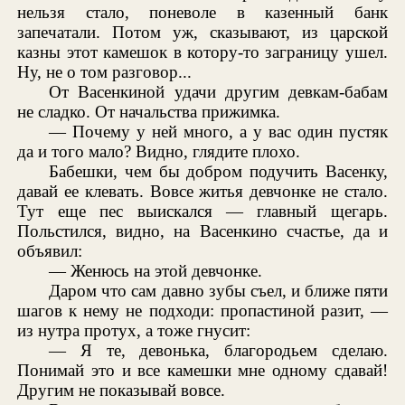
нельзя стало, поневоле в казенный банк
запечатали. Потом уж, сказывают, из царской
казны этот камешок в котору-то заграницу ушел.
Ну, не о том разговор...
От Васенкиной удачи другим девкам-бабам
не сладко. От начальства прижимка.
— Почему у ней много, а у вас один пустяк
да и того мало? Видно, глядите плохо.
Бабешки, чем бы добром подучить Васенку,
давай ее клевать. Вовсе житья девчонке не стало.
Тут еще пес выискался — главный щегарь.
Польстился, видно, на Васенкино счастье, да и
объявил:
— Женюсь на этой девчонке.
Даром что сам давно зубы съел, и ближе пяти
шагов к нему не подходи: пропастиной разит, —
из нутра протух, а тоже гнусит:
— Я те, девонька, благородьем сделаю.
Понимай это и все камешки мне одному сдавай!
Другим не показывай вовсе.