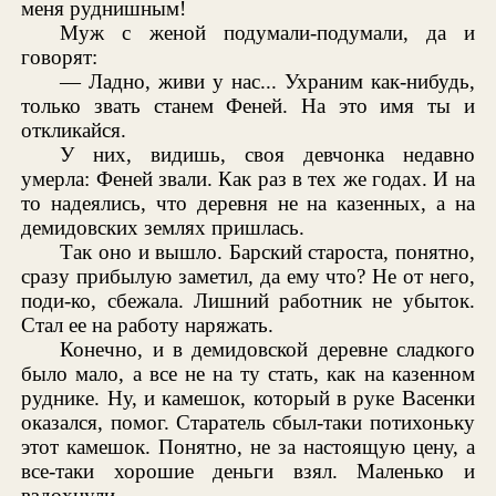
меня руднишным!
Муж с женой подумали-подумали, да и
говорят:
— Ладно, живи у нас... Ухраним как-нибудь,
только звать станем Феней. На это имя ты и
откликайся.
У них, видишь, своя девчонка недавно
умерла: Феней звали. Как раз в тех же годах. И на
то надеялись, что деревня не на казенных, а на
демидовских землях пришлась.
Так оно и вышло. Барский староста, понятно,
сразу прибылую заметил, да ему что? Не от него,
поди-ко, сбежала. Лишний работник не убыток.
Стал ее на работу наряжать.
Конечно, и в демидовской деревне сладкого
было мало, а все не на ту стать, как на казенном
руднике. Ну, и камешок, который в руке Васенки
оказался, помог. Старатель сбыл-таки потихоньку
этот камешок. Понятно, не за настоящую цену, а
все-таки хорошие деньги взял. Маленько и
вздохнули.