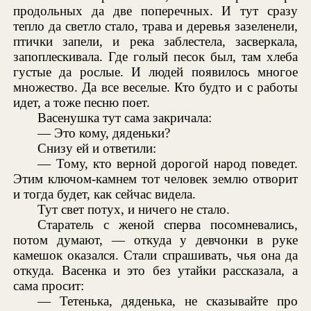
продольных да две поперечных. И тут сразу
тепло да светло стало, трава и деревья зазеленели,
птички запели, и река заблестела, засверкала,
запоплескивала. Где голый песок был, там хлеба
густые да рослые. И людей появилось многое
множество. Да все веселые. Кто будто и с работы
идет, а тоже песню поет.
Васенушка тут сама закричала:
— Это кому, дяденьки?
Снизу ей и ответили:
— Тому, кто верной дорогой народ поведет.
Этим ключом-камнем тот человек землю отворит
и тогда будет, как сейчас видела.
Тут свет потух, и ничего не стало.
Старатель с женой сперва посомневались,
потом думают, — откуда у девчонки в руке
камешок оказался. Стали спрашивать, чья она да
откуда. Васенка и это без утайки рассказала, а
сама просит:
— Тетенька, дяденька, не сказывайте про