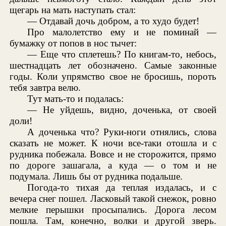
щегарь на мать наступать стал:
— Отдавай дочь добром, а то худо будет!
Про малолетство ему и не поминай —
бумажку от попов в нос тычет:
— Еще что сплетешь? По книгам-то, небось,
шестнадцать лет обозначено. Самые законные
годы. Коли упрямство свое не бросишь, пороть
тебя завтра велю.
Тут мать-то и подалась:
— Не уйдешь, видно, доченька, от своей
доли!
А доченька что? Руки-ноги отнялись, слова
сказать не может. К ночи все-таки отошла и с
рудника побежала. Вовсе и не сторожится, прямо
по дороге зашагала, а куда — о том и не
подумала. Лишь бы от рудника подальше.
Погода-то тихая да теплая издалась, и с
вечера снег пошел. Ласковый такой снежок, ровно
мелкие перышки просыпались. Дорога лесом
пошла. Там, конечно, волки и другой зверь.