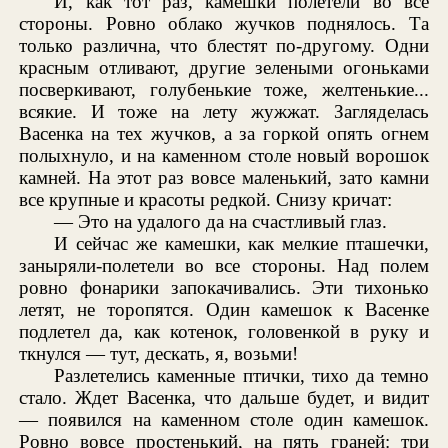
И, как тот раз, камешки полетели во все
стороны. Ровно облако жучков поднялось. Та
только различна, что блестят по-другому. Одни
красным отливают, другие зелеными огоньками
посверкивают, голубенькие тоже, желтенькие...
всякие. И тоже на лету жужжат. Загляделась
Васенка на тех жучков, а за горкой опять огнем
полыхнуло, и на каменном столе новый ворошок
камней. На этот раз вовсе маленький, зато камни
все крупные и красоты редкой. Снизу кричат:
— Это на удалого да на счастливый глаз.
И сейчас же камешки, как мелкие пташечки,
заныряли-полетели во все стороны. Над полем
ровно фонарики запокачивались. Эти тихонько
летят, не торопятся. Один камешок к Васенке
подлетел да, как котенок, головенкой в руку и
ткнулся — тут, дескать, я, возьми!
Разлетелись каменные птички, тихо да темно
стало. Ждет Васенка, что дальше будет, и видит
— появился на каменном столе один камешок.
Ровно вовсе простенький, на пять граней: три