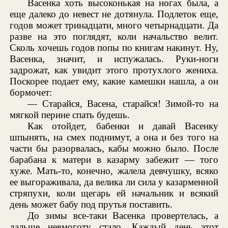
Васенка хоть высоконькая на ногах была, а
еще далеко до невест не дотянула. Подлеток еще,
годов может тринадцати, много четырнадцати. Да
разве на это поглядят, коли начальство велит.
Сколь хочешь годов попы по книгам накинут. Ну,
Васенка, значит, и испужалась. Руки-ноги
задрожат, как увидит этого протухлого жениха.
Поскорее подает ему, какие камешки нашла, а он
бормочет:
— Старайся, Васена, старайся! Зимой-то на
мягкой перине спать будешь.
Как отойдет, бабенки и давай Васенку
шпынять, на смех поднимут, а она и без того на
части бы разорвалась, кабы можно было. После
барабана к матери в казарму забежит — того
хуже. Мать-то, конечно, жалела девчушку, всяко
ее выгораживала, да велика ли сила у казарменной
стряпухи, коли щегарь ей начальник и всякий
день может бабу под прутья поставить.
До зимы все-таки Васенка провертелась, а
дальше невмоготу стало. Каждый день этот