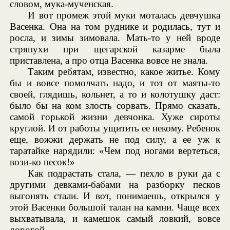
словом, мука-мученская.
И вот промеж этой муки моталась девчушка
Васенка. Она на том руднике и родилась, тут и
росла, и зимы зимовала. Мать-то у ней вроде
стряпухи при щегарской казарме была
приставлена, а про отца Васенка вовсе не знала.
Таким ребятам, известно, какое житье. Кому
бы и вовсе помолчать надо, и тот от маяты-то
своей, глядишь, кольнет, а то и колотушку даст:
было бы на ком злость сорвать. Прямо сказать,
самой горькой жизни девчонка. Хуже сироты
круглой. И от работы ущитить ее некому. Ребенок
еще, вожжи держать не под силу, а ее уж к
таратайке нарядили: «Чем под ногами вертеться,
вози-ко песок!»
Как подрастать стала, — пехло в руки да с
другими девками-бабами на разборку песков
выгонять стали. И вот, понимаешь, открылся у
этой Васенки большой талан на камни. Чаще всех
выхватывала, и камешок самый ловкий, вовсе
дорогой.