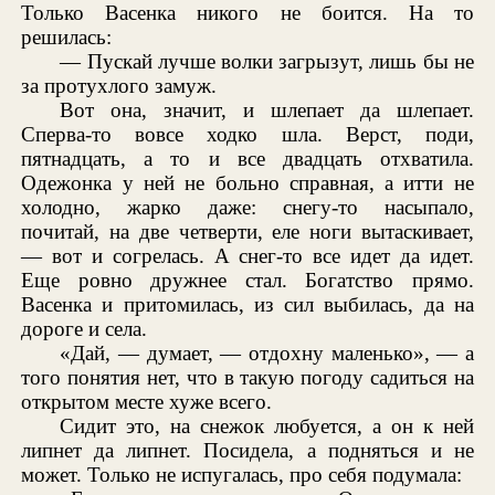
Только Васенка никого не боится. На то
решилась:
— Пускай лучше волки загрызут, лишь бы не
за протухлого замуж.
Вот она, значит, и шлепает да шлепает.
Сперва-то вовсе ходко шла. Верст, поди,
пятнадцать, а то и все двадцать отхватила.
Одежонка у ней не больно справная, а итти не
холодно, жарко даже: снегу-то насыпало,
почитай, на две четверти, еле ноги вытаскивает,
— вот и согрелась. А снег-то все идет да идет.
Еще ровно дружнее стал. Богатство прямо.
Васенка и притомилась, из сил выбилась, да на
дороге и села.
«Дай, — думает, — отдохну маленько», — а
того понятия нет, что в такую погоду садиться на
открытом месте хуже всего.
Сидит это, на снежок любуется, а он к ней
липнет да липнет. Посидела, а подняться и не
может. Только не испугалась, про себя подумала: