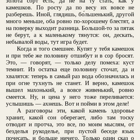
золота сорт есть, да не на ту стать, как у
камешков. По росту да по весу их вовсе не
разберешь. Иной, глядишь, бо́льшенький, другой
много меньше, оба ровно по-хорошему блестят, а
на поверку выходит разница. Большой-то за пятак
не берут, а к маленькому тянутся: он, дескать,
небывалой воды, тут игра будет.
Когда и того смешнее. Купят у тебя камешок
и при тебе же половину отшибут и в сор бросят.
Это, — говорят, — только делу помеха: куст
темнит. Из остатка еще половину сточат, да и
хвалятся: теперь в самый раз вода обозначилась и
при огне тухнуть не станет. И верно, камешок
вышел махонький, а вовсе живенький, ровно
смеется. Ну, и цена у него тоже переливается:
услышишь — ахнешь. Вот и пойми в этом деле!
А разговоры эти, какой камень здоровье
хранит, какой сон оберегает, либо там тоску
отводит и протча, это все, по моим мыслям, от
безделья рукоделье, при пустой беседе язык
почесать, и больше ничего. Только один сказ о