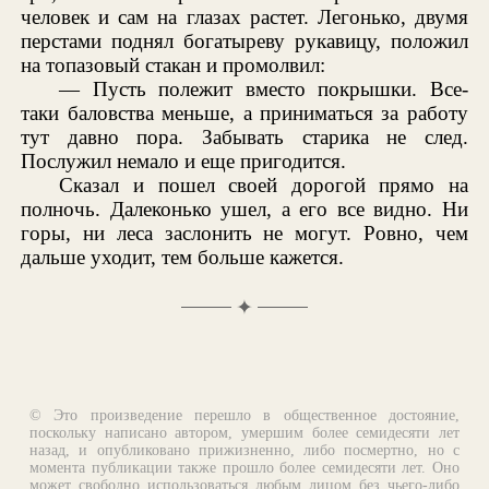
человек и сам на глазах растет. Легонько, двумя
перстами поднял богатыреву рукавицу, положил
на топазовый стакан и промолвил:
— Пусть полежит вместо покрышки. Все-
таки баловства меньше, а приниматься за работу
тут давно пора. Забывать старика не след.
Послужил немало и еще пригодится.
Сказал и пошел своей дорогой прямо на
полночь. Далеконько ушел, а его все видно. Ни
горы, ни леса заслонить не могут. Ровно, чем
дальше уходит, тем больше кажется.
✦
© Это произведение перешло в общественное достояние,
поскольку написано автором, умершим более семидесяти лет
назад, и опубликовано прижизненно, либо посмертно, но с
момента публикации также прошло более семидесяти лет. Оно
может свободно использоваться любым лицом без чьего-либо