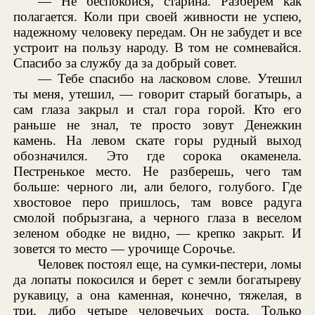
— Не беспокойся, старина. Разберем как
полагается. Коли при своей живности не успею,
надежному человеку передам. Он не забудет и все
устроит на пользу народу. В том не сомневайся.
Спасибо за службу да за добрый совет.
— Тебе спасибо на ласковом слове. Утешил
ты меня, утешил, — говорит старый богатырь, а
сам глаза закрыл и стал гора горой. Кто его
раньше не знал, те просто зовут Денежкин
камень. На левом скате горы рудный выход
обозначился. Это где сорока окаменела.
Пестренькое место. Не разберешь, чего там
больше: черного ли, али белого, голубого. Где
хвостовое перо пришлось, там вовсе радуга
смолой побрызгана, а черного глаза в веселом
зеленом ободке не видно, — крепко закрыт. И
зовется то место — урочище Сорочье.
Человек постоял еще, на сумки-пестери, ломы
да лопаты покосился и берет с земли богатыреву
рукавицу, а она каменная, конечно, тяжелая, в
три, либо четыре человечьих роста. Только