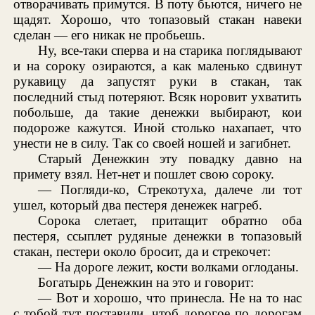
отворачивать примутся. В поту бьются, ничего не
щадят. Хорошо, что топазовый стакан навеки
сделан — его никак не пробьешь.
Ну, все-таки сперва и на старика поглядывают
и на сороку озираются, а как маленько сдвинут
рукавицу да запустят руки в стакан, так
последний стыд потеряют. Всяк норовит ухватить
побольше, да такие денежки выбирают, кои
подороже кажутся. Иной столько нахапает, что
унести не в силу. Так со своей ношей и загибнет.
Старый Денежкин эту повадку давно на
примету взял. Нет-нет и пошлет свою сороку.
— Погляди-ко, Стрекотуха, далече ли тот
ушел, который два пестеря денежек нагреб.
Сорока слетает, притащит обратно оба
пестеря, ссыплет рудяные денежки в топазовый
стакан, пестери около бросит, да и стрекочет:
— На дороге лежит, кости волками оглоданы.
Богатырь Денежкин на это и говорит:
— Вот и хорошо, что принесла. Не на то нас
с тобой тут поставили, чтоб дорогое по дорогам