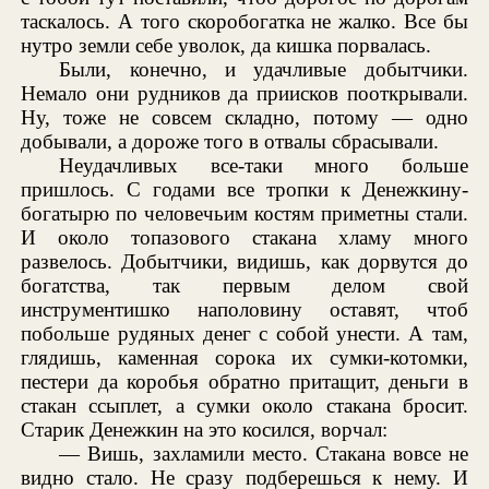
таскалось. А того скоробогатка не жалко. Все бы
нутро земли себе уволок, да кишка порвалась.
Были, конечно, и удачливые добытчики.
Немало они рудников да приисков пооткрывали.
Ну, тоже не совсем складно, потому — одно
добывали, а дороже того в отвалы сбрасывали.
Неудачливых все-таки много больше
пришлось. С годами все тропки к Денежкину-
богатырю по человечьим костям приметны стали.
И около топазового стакана хламу много
развелось. Добытчики, видишь, как дорвутся до
богатства, так первым делом свой
инструментишко наполовину оставят, чтоб
побольше рудяных денег с собой унести. А там,
глядишь, каменная сорока их сумки-котомки,
пестери да коробья обратно притащит, деньги в
стакан ссыплет, а сумки около стакана бросит.
Старик Денежкин на это косился, ворчал:
— Вишь, захламили место. Стакана вовсе не
видно стало. Не сразу подберешься к нему. И