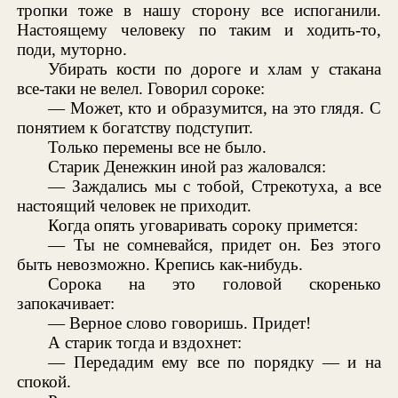
тропки тоже в нашу сторону все испоганили.
Настоящему человеку по таким и ходить-то,
поди, муторно.
Убирать кости по дороге и хлам у стакана
все-таки не велел. Говорил сороке:
— Может, кто и образумится, на это глядя. С
понятием к богатству подступит.
Только перемены все не было.
Старик Денежкин иной раз жаловался:
— Заждались мы с тобой, Стрекотуха, а все
настоящий человек не приходит.
Когда опять уговаривать сороку примется:
— Ты не сомневайся, придет он. Без этого
быть невозможно. Крепись как-нибудь.
Сорока на это головой скоренько
запокачивает:
— Верное слово говоришь. Придет!
А старик тогда и вздохнет:
— Передадим ему все по порядку — и на
спокой.