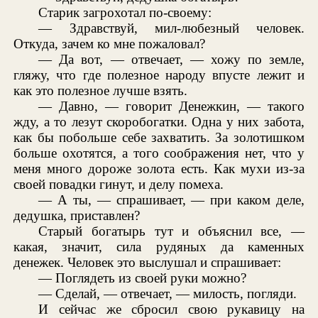
Старик загрохотал по-своему:
— Здравствуй, мил-любезный человек.
Откуда, зачем ко мне пожаловал?
— Да вот, — отвечает, — хожу по земле,
гляжу, что где полезное народу впусте лежит и
как это полезное лучше взять.
— Давно, — говорит Денежкин, — такого
жду, а то лезут скоробогатки. Одна у них забота,
как бы побольше себе захватить. За золотишком
больше охотятся, а того соображения нет, что у
меня много дороже золота есть. Как мухи из-за
своей повадки гинут, и делу помеха.
— А ты, — спрашивает, — при каком деле,
дедушка, приставлен?
Старый богатырь тут и объяснил все, —
какая, значит, сила рудяных да каменных
денежек. Человек это выслушал и спрашивает:
— Поглядеть из своей руки можно?
— Сделай, — отвечает, — милость, погляди.
И сейчас же сбросил свою рукавицу на