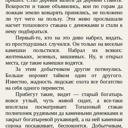
Вскорости и такие объявились, кои по горам да
ложкам землю ковырять принялись, не положено
ли тут чего на пользу. Эти живо прослышали
насчет топазового стакана с денежками и стали к
нему подбираться.
Первый-то, кто на это диво набрел, видать,
из простодушных случился. Он только на веселые
камешки польстился. Набрал их всяких:
желтеньких, зеленых, вишневых. Ну, и открыл
места, где такие камешки водятся.
За этим добытчиком другие потянулись.
Больше норовят тайком один от другого.
Известно, жадность людская: охота все богатство
на себя одного перевести.
Прибегут такие, видят — старый богатырь
вовсе утлый, чуть живой сидит, а все-таки
вполглаза посматривает. Топазовый стакан
полнехонек рудяными да каменными денежками и
закрыт богатыревой рукавицей, а на ней каменная
сорока поскакивает, беспокоится. Добытчикам,