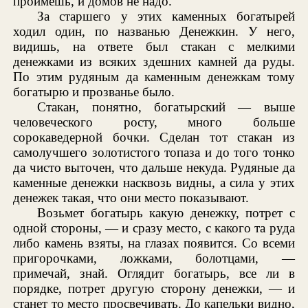
проймешь, и домов не надо.
За старшего у этих каменных богатырей
ходил один, по названью Денежкин. У него,
видишь, на ответе был стакан с мелкими
денежками из всяких здешних камней да руды.
По этим рудяным да каменным денежкам тому
богатырю и прозванье было.
Стакан, понятно, богатырский — выше
человеческого росту, много больше
сорокаведерной бочки. Сделан тот стакан из
самолучшего золотистого топаза и до того тонко
да чисто выточен, что дальше некуда. Рудяные да
каменные денежки насквозь видны, а сила у этих
денежек такая, что они место показывают.
Возьмет богатырь какую денежку, потрет с
одной стороны, — и сразу место, с какого та руда
либо камень взяты, на глазах появится. Со всеми
пригорочками, ложками, болотцами, —
примечай, знай. Оглядит богатырь, все ли в
порядке, потрет другую сторону денежки, — и
станет то место просвечивать. До капельки видно,