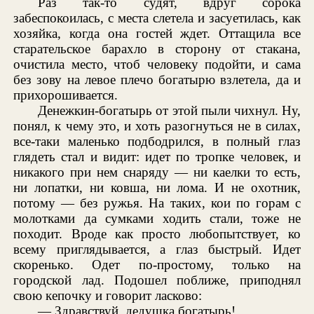
Раз так-то судят, вдруг сорока
забеспокоилась, с места слетела и засуетилась, как
хозяйка, когда она гостей ждет. Оттащила все
старательское барахло в сторону от стакана,
очистила место, чтоб человеку подойти, и сама
без зову на левое плечо богатырю взлетела, да и
прихорошивается.
Денежкин-богатырь от этой пыли чихнул. Ну,
понял, к чему это, и хоть разогнуться не в силах,
все-таки маленько подбодрился, в полный глаз
глядеть стал и видит: идет по тропке человек, и
никакого при нем снаряду — ни каелки то есть,
ни лопатки, ни ковша, ни лома. И не охотник,
потому — без ружья. На таких, кои по горам с
молотками да сумками ходить стали, тоже не
походит. Вроде как просто любопытствует, ко
всему приглядывается, а глаз быстрый. Идет
скоренько. Одет по-простому, только на
городской лад. Подошел поближе, приподнял
свою кепочку и говорит ласково:
— Здравствуй, дедушка богатырь!