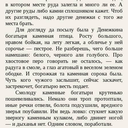
в котором месте руда залегла и много ли ее. А
другие руды либо камни сплошняком кажет. Чтоб
их разглядеть, надо другие денежки с того же
места брать.
Для догляду да посылу была у Денежкина
богатыря каменная птица. Росту большого,
нравом бойкая, на лету легкая, а обличье у ней
сорочье — пестрое. Не разберешь, чего больше
намешано: белого, черного али голубого. Про
хвостовое перо говорить не осталось, — как
радуга в смоле, а глаз агатовый в веселом зеленом
ободке. И сторожкая та каменная сорока была.
Чуть кого чужого заслышит, сейчас заскачет,
застрекочет, богатырю весть подает.
Смолоду каменные богатыри крутенько
пошевеливались. Немало они троп протоптали,
иные речки отвели, болота подсушили, вредного
зверья поубавили. Им ведь ловко: стукнет какую
зверюгу каменным кулаком, либо двинет ногой
— и дыханья нет. Одним словом, поработали.