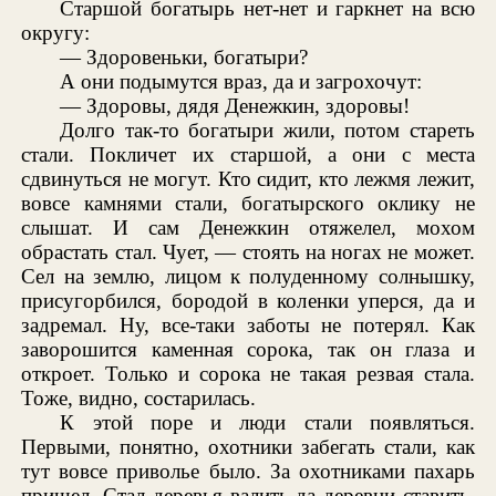
Старшой богатырь нет-нет и гаркнет на всю
округу:
— Здоровеньки, богатыри?
А они подымутся враз, да и загрохочут:
— Здоровы, дядя Денежкин, здоровы!
Долго так-то богатыри жили, потом стареть
стали. Покличет их старшой, а они с места
сдвинуться не могут. Кто сидит, кто лежмя лежит,
вовсе камнями стали, богатырского оклику не
слышат. И сам Денежкин отяжелел, мохом
обрастать стал. Чует, — стоять на ногах не может.
Сел на землю, лицом к полуденному солнышку,
присугорбился, бородой в коленки уперся, да и
задремал. Ну, все-таки заботы не потерял. Как
заворошится каменная сорока, так он глаза и
откроет. Только и сорока не такая резвая стала.
Тоже, видно, состарилась.
К этой поре и люди стали появляться.
Первыми, понятно, охотники забегать стали, как
тут вовсе приволье было. За охотниками пахарь
пришел. Стал деревья валить да деревни ставить.