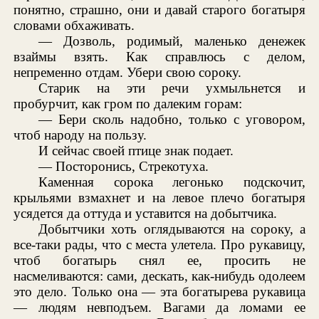
понятно, страшно, они и давай старого богатыря
словами обхаживать.
— Дозволь, родимый, маленько денежек
взаймы взять. Как справлюсь с делом,
непременно отдам. Убери свою сороку.
Старик на эти речи ухмыльнется и
пробурчит, как гром по далеким горам:
— Бери сколь надобно, только с уговором,
чтоб народу на пользу.
И сейчас своей птице знак подает.
— Посторонись, Стрекотуха.
Каменная сорока легонько подскочит,
крыльями взмахнет и на левое плечо богатыря
усядется да оттуда и уставится на добытчика.
Добытчики хоть оглядываются на сороку, а
все-таки рады, что с места улетела. Про рукавицу,
чтоб богатырь снял ее, просить не
насмеливаются: сами, дескать, как-нибудь одолеем
это дело. Только она — эта богатырева рукавица
— людям невподъем. Вагами да ломами ее