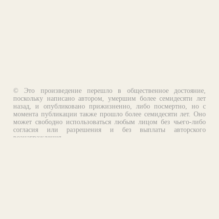
© Это произведение перешло в общественное достояние,
поскольку написано автором, умершим более семидесяти лет
назад, и опубликовано прижизненно, либо посмертно, но с
момента публикации также прошло более семидесяти лет. Оно
может свободно использоваться любым лицом без чьего-либо
согласия или разрешения и без выплаты авторского
вознаграждения.
Email:
otklik@ilibrary.ru
О библиотеке
Реклама на сайте
©1996—2026 Алексей Комаров. Подборка произведений,
оформление, программирование.