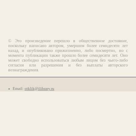
© Это произведение перешло в общественное достояние,
поскольку написано автором, умершим более семидесяти лет
назад, и опубликовано прижизненно, либо посмертно, но с
момента публикации также прошло более семидесяти лет. Оно
может свободно использоваться любым лицом без чьего-либо
согласия или разрешения и без выплаты авторского
вознаграждения.
Email:
otklik@ilibrary.ru
О библиотеке
Реклама на сайте
©1996—2026 Алексей Комаров. Подборка произведений,
оформление, программирование.