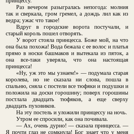
принцессу.
Раз вечером разыгралась непогода: молния
так и сверкала, гром гремел, а дождь лил как из
ведра; ужас что такое!
Вдруг в городские ворота постучали, и
старый король пошел отворять.
У ворот стояла принцесса. Боже мой, на что
она была похожа! Вода бежала с ее волос и платья
прямо в носки башмаков и вытекала из пяток, а
она все-таки уверяла, что она настоящая
принцесса!
«Ну, уж это мы узнаем!» — подумала старая
королева, но не сказала ни слова, пошла в
спальню, сняла с постели все тюфяки и подушки и
положила на доски горошину; поверх горошины
постлала двадцать тюфяков, а еще сверху
двадцать пуховиков.
На эту постель и уложили принцессу на ночь.
Утром ее спросили, как она почивала.
— Ах, очень дурно! — сказала принцесса. —
Я почти глаз не сомкнула! Бог знает что у меня