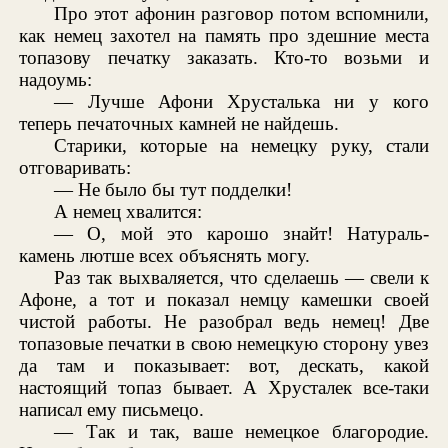
Про этот афонин разговор потом вспомнили,
как немец захотел на память про здешние места
топазову печатку заказать. Кто-то возьми и
надоумь:
— Лучше Афони Хрусталька ни у кого
теперь печаточных камней не найдешь.
Старики, которые на немецку руку, стали
отговаривать:
— Не было бы тут подделки!
А немец хвалится:
— О, мой это карошо знайт! Натураль-
камень лютше всех объяснять могу.
Раз так выхваляется, что сделаешь — свели к
Афоне, а тот и показал немцу камешки своей
чистой работы. Не разобрал ведь немец! Две
топазовые печатки в свою немецкую сторону увез
да там и показывает: вот, дескать, какой
настоящий топаз бывает. А Хрусталек все-таки
написал ему письмецо.
— Так и так, ваше немецкое благородие.