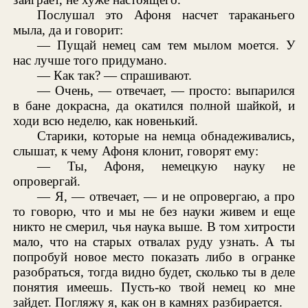
Послушал это Афоня насчет тараканьего
мыла, да и говорит:
— Пущай немец сам тем мылом моется. У
нас лучше того придумано.
— Как так? — спрашивают.
— Очень, — отвечает, — просто: выпарился
в бане докрасна, да окатился полной шайкой, и
ходи всю неделю, как новенький.
Старики, которые на немца обнадеживались,
слышат, к чему Афоня клонит, говорят ему:
— Ты, Афоня, немецкую науку не
опровергай.
— Я, — отвечает, — и не опровергаю, а про
то говорю, что и мы не без науки живем и еще
никто не смерил, чья наука выше. В том хитрости
мало, что на старых отвалах руду узнать. А ты
попробуй новое место показать либо в огранке
разобраться, тогда видно будет, сколько ты в деле
понятия имеешь. Пусть-ко твой немец ко мне
зайдет. Погляжу я, как он в камнях разбирается.