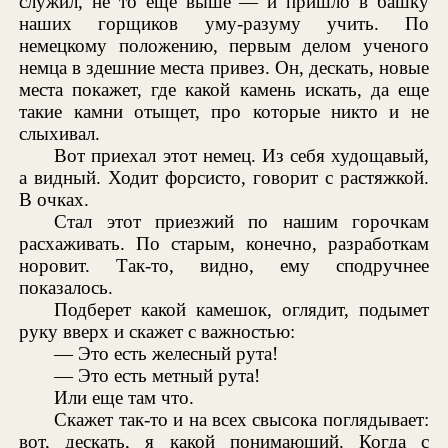
служил, не то еще выше — и пришло в башку
наших горщиков уму-разуму учить. По
немецкому положению, первым делом ученого
немца в здешние места привез. Он, дескать, новые
места покажет, где какой камень искать, да еще
такие камни отыщет, про которые никто и не
слыхивал.
Вот приехал этот немец. Из себя худощавый,
а видный. Ходит форсисто, говорит с растяжкой.
В очках.
Стал этот приезжий по нашим горочкам
расхаживать. По старым, конечно, разработкам
норовит. Так-то, видно, ему сподручнее
показалось.
Подберет какой камешок, оглядит, подымет
руку вверх и скажет с важностью:
— Это есть желесный рута!
— Это есть метный рута!
Или еще там что.
Скажет так-то и на всех свысока поглядывает:
вот, дескать, я какой понимающий. Когда с