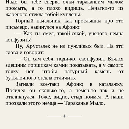
Надо бы тебе сперва очки тараканьим мылом
промыть, а то плохо видишь. Печатки-то из
жареного стекла тобой куплены.
Горный начальник, как прослышал про это
письмецо, накинулся на Афоню:
— Как ты смел, такой-сякой, ученого немца
конфузить!
Ну, Хрусталек не из пужливых был. На эти
слова и говорит:
— Он сам себя, поди-ко, сконфузил. Взялся
здешним горщикам камни показывать, а у самого
толку нет, чтобы натурный камень от
бутылочного стекла отличить.
Загнали все-таки Афоню в каталажку.
Посидел он сколько-то, а немец-то так и не
откликнулся. Тоже, видно, стыд поимел. А наши
прозвали этого немца — Тараканье Мыло.
✦