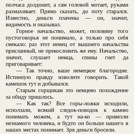
полчаса долдонит, а сам головой мотает, руками
размахивает. Прямо сказать, до поту старался.
Известно, деньги плачены — он, значит,
видимость и оказывал.
Горное начальство, может, половину того
пустоговорья не понимало, а только про себя
смекало: раз этот немец от вышнего начальства
присланный, не прекословить же ему. Начальство,
значит, слушает немца, спины гнет да
приговаривает:
— Так точно, ваше немецкое благородие.
Истинную правду изволите говорить. Такой
камешок тут и добывался.
Старым горщикам это немцево похождение
за обиду пришлось.
— Как так? Все горы-ложки исходили,
исползали, всякий следок-поводок к камню
понимать можем, а тут на-ко — привезли
незнамого человека, и будто он больше нашего в
наших местах понимает. Зря деньги бросили.