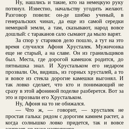
Ну, нашлись и такие, кто на немецкую руку
потянул. Известно, начальству угодить желают.
Разговор повели: он-де шибко ученый, в
генеральских чинах, да еще из самой середки
немецкой земли, а там, сказывают, народ вовсе
дошлый: с тараканов сало сымают да мыло варят.
За спор у стариков дело пошло, а тут на это
время случился Афоня Хрусталек. Мужичонка
еще не старый, а на славе. Он из гранильщиков
был. Места, где дорогой камешок родится, до
пятнышка знал. И Хрустальком его недаром
прозвали. Он, видишь, из горных хрусталей, а то
и вовсе из стекла дорогие камешки выгонял. И
так ловко сделает, что кто и понимающий не
сразу в этой афониной поделке разберется. Вот за
это и прозвали его Хрустальком.
Ну, Афоня на то не обижался.
— Что ж, — говорит, — хрусталек не
простая галька: рядом с дорогим камнем растет, а
когда солнышко ловко придется, так и вовсе
заиграет, не хуже настоящего.