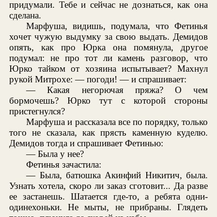
придумали. Тебе и сейчас не дознаться, как она
сделана.
Марфуша, видишь, подумала, что Фетинья
хочет чужую выдумку за свою выдать. Демидов
опять, как про Юрка она помянула, другое
подумал: не про тот ли камень разговор, что
Юрко тайком от хозяина испытывает? Махнул
рукой Митрохе: — погоди! — и спрашивает:
— Какая негорючая пряжа? О чем
бормочешь? Юрко тут с которой стороны
пристегнулся?
Марфуша и рассказала все по порядку, только
того не сказала, как прясть каменную куделю.
Демидов тогда и спрашивает Фетинью:
— Была у нее?
Фетинья зачастила:
— Была, батюшка Акинфий Никитич, была.
Узнать хотела, скоро ли заказ сготовит... Да разве
ее застанешь. Шатается где-то, а ребята одни-
одинехоньки. Не мыты, не прибраны. Глядеть