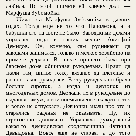
любила. По этой примете ей кличку дали —
Марфуша Зубомойка.
Жила эта Марфуша Зубомойка в давних
годах. Тогда еще не то что Наполеона, а и
бабушки его на свете не было. Заводскими делами
управлял тогда в наших местах Акинфий
Демидов. Он, конечно, сам рудниками да
заводами занимался, только и мелкое хозяйство на
примете держал. В числе прочего была при
барском доме обширная рукодельня. Пряли да
ткали там, шитье тоже, вязанье да плетенье и
разное такое рукоделье. В эту рукодельню брали
больше сироток, а когда и девчонок из
многодетных домов. Держали их в рукодельне до
выданья замуж, а кои посмышленее окажутся, тех
и вовсе не отпускали. Девчонки знали про это и
старались раденья не оказывать. Ну, их
строгостью донимали. Управляла рукодельней
какая-то демидовская сродственница Фетинья
Давыдовна. Вовсе еще не старая, а до того