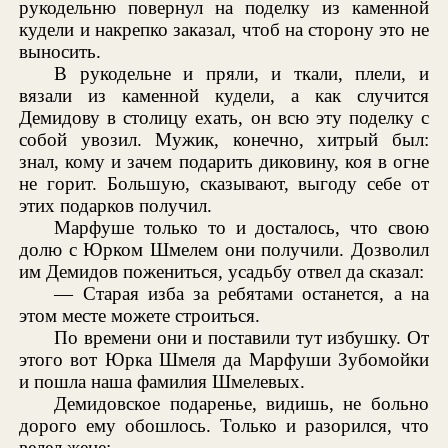
рукодельню повернул на поделку из каменной
кудели и накрепко заказал, чтоб на сторону это не
выносить.
В рукодельне и пряли, и ткали, плели, и
вязали из каменной кудели, а как случится
Демидову в столицу ехать, он всю эту поделку с
собой увозил. Мужик, конечно, хитрый был:
знал, кому и зачем подарить диковину, коя в огне
не горит. Большую, сказывают, выгоду себе от
этих подарков получил.
Марфуше только то и досталось, что свою
долю с Юрком Шмелем они получили. Дозволил
им Демидов пожениться, усадьбу отвел да сказал:
— Старая изба за ребятами останется, а на
этом месте можете строиться.
По времени они и поставили тут избушку. От
этого вот Юрка Шмеля да Марфуши Зубомойки
и пошла наша фамилия Шмелевых.
Демидовское подаренье, видишь, не больно
дорого ему обошлось. Только и разорился, что
велел жене: