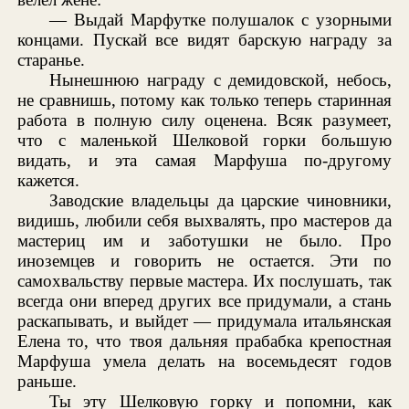
— Выдай Марфутке полушалок с узорными
концами. Пускай все видят барскую награду за
старанье.
Нынешнюю награду с демидовской, небось,
не сравнишь, потому как только теперь старинная
работа в полную силу оценена. Всяк разумеет,
что с маленькой Шелковой горки большую
видать, и эта самая Марфуша по-другому
кажется.
Заводские владельцы да царские чиновники,
видишь, любили себя выхвалять, про мастеров да
мастериц им и заботушки не было. Про
иноземцев и говорить не остается. Эти по
самохвальству первые мастера. Их послушать, так
всегда они вперед других все придумали, а стань
раскапывать, и выйдет — придумала итальянская
Елена то, что твоя дальняя прабабка крепостная
Марфуша умела делать на восемьдесят годов
раньше.
Ты эту Шелковую горку и попомни, как