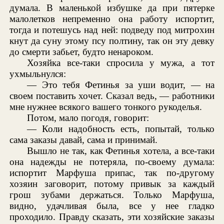
думала. В маленькой избушке да при пятерке
малолетков непременно она работу испортит,
тогда и потешусь над ней: подведу под митрохин
кнут да суну этому псу полтину, так он эту девку
до смерти забьет, будто ненароком.
Хозяйка все-таки спросила у мужа, а тот
ухмыльнулся:
— Это тебя Фетинья за уши водит, — на
своем поставить хочет. Сказал ведь, — работники
мне нужнее всякого вашего тонкого рукоделья.
Потом, мало погодя, говорит:
— Коли надобность есть, попытай, только
сама заказы давай, сама и принимай.
Вышло не так, как Фетинья хотела, а все-таки
она надежды не потеряла, по-своему думала:
испортит Марфуша припас, так по-другому
хозяин заговорит, потому привык за каждый
грош зубами держаться. Только Марфуша,
видно, удачливая была, все у нее гладко
проходило. Правду сказать, эти хозяйские заказы