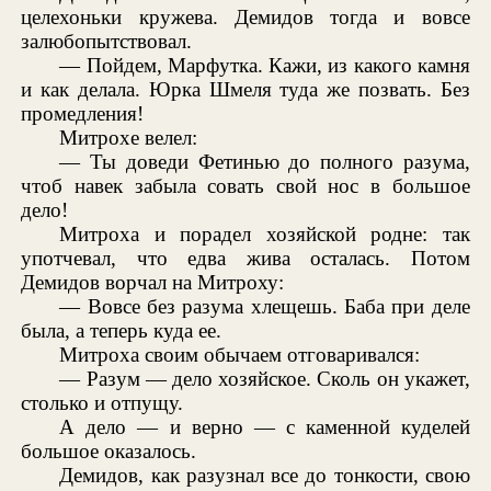
целехоньки кружева. Демидов тогда и вовсе
залюбопытствовал.
— Пойдем, Марфутка. Кажи, из какого камня
и как делала. Юрка Шмеля туда же позвать. Без
промедления!
Митрохе велел:
— Ты доведи Фетинью до полного разума,
чтоб навек забыла совать свой нос в большое
дело!
Митроха и порадел хозяйской родне: так
употчевал, что едва жива осталась. Потом
Демидов ворчал на Митроху:
— Вовсе без разума хлещешь. Баба при деле
была, а теперь куда ее.
Митроха своим обычаем отговаривался:
— Разум — дело хозяйское. Сколь он укажет,
столько и отпущу.
А дело — и верно — с каменной куделей
большое оказалось.
Демидов, как разузнал все до тонкости, свою