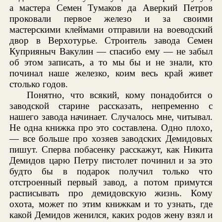
а мастера Семен Тумаков да Аверкий Петров
проковали первое железо и за своими
мастерскими клеймами отправили на воеводский
двор в Верхотурье. Строитель завода Семен
Куприяныч Вакулин — спасибо ему — не забыл
об этом записать, а то мы бы и не знали, кто
починал наше железко, коим весь край живет
столько годов.
Понятно, что всякий, кому понадобится о
заводской старине рассказать, непременно с
нашего завода начинает. Случалось мне, читывал.
Не одна книжка про это составлена. Одно плохо,
— все больше про хозяев заводских Демидовых
пишут. Сперва побасенку расскажут, как Никита
Демидов царю Петру пистолет починил и за это
будто бы в подарок получил только что
отстроенный первый завод, а потом примутся
расписывать про демидовскую жизнь. Кому
охота, может по этим книжкам и то узнать, где
какой Демидов женился, каких родов жену взял и