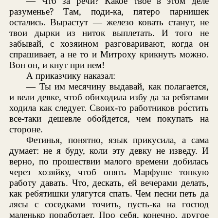
— Что за речи? Какое твое в этом деле
разуменье? Там, поди-ка, пятеро парнишек
остались. Вырастут — железо ковать станут, не
твои дырки из ниток выплетать. И того не
забывай, с хозяином разговаривают, когда он
спрашивает, а не то и Митроху крикнуть можно.
Вон он, и кнут при нем!
А приказчику наказал:
— Ты им месячину выдавай, как полагается,
и вели девке, чтоб обиходила избу да за ребятами
ходила как следует. Своих-то работников ро́стить
все-таки дешевле обойдется, чем покупать на
стороне.
Фетинья, понятно, язык прикусила, а сама
думает: не я буду, коли эту девку не изведу. И
верно, по прошествии малого времени добилась
через хозяйку, чтоб опять Марфуше тонкую
работу давать. Что, дескать, ей вечерами делать,
как ребятишки улягутся спать. Чем песни петь да
лясы с соседками точить, пусть-ка на господ
маленько поработает. Про себя, конечно, другое