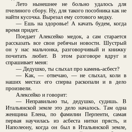
Лето нынешнее не больно удалось для
пчелиного сбору. Ну, для такого пособника как не
найти кусочка. Вырезал ему сотового медку.
— Ешь на здоровье! А качать будем, когда
время придет.
Поедает Алексейко медок, а сам старается
рассказать все свои ребячьи новости. Шустрый
он у нас мальчонка, разговорчивый и книжку
почитать любит. В этом разговоре вдруг и
спрашивает меня:
— Дедушко, ты слыхал про камень-асбест?
— Как, — отвечаю, — не слыхал, коли в
наших местах его сперва раскопали и в дело
произвели.
Алексейко и говорит:
— Неправильно ты, дедушко, судишь. В
Итальянской земле это дело началось. Там одна
женщина Елена, по фамилии Перпенти, самая
первая научилась из асбеста нитки прясть, и
Наполеону, когда он был в Итальянской земле,