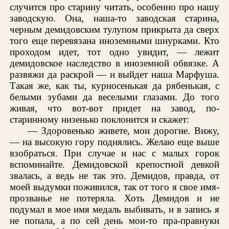
случится про старину читать, особенно про нашу
заводскую. Она, наша-то заводская старина,
черным демидовским тулупом прикрыта да сверх
того еще перевязана иноземными шнурками. Кто
проходом идет, тот одно увидит, — лежит
демидовское наследство в иноземной обвязке. А
развяжи да раскрой — и выйдет наша Марфуша.
Такая же, как ты, курносенькая да рябенькая, с
белыми зубами да веселыми глазами. До того
живая, что вот-вот придет на завод, по-
старинному низенько поклонится и скажет:
— Здоровенько живете, мои дорогие. Вижу,
— на высокую гору поднялись. Желаю еще выше
взобраться. При случае и нас с малых горок
вспоминайте. Демидовской крепостной девкой
звалась, а ведь не так это. Демидов, правда, от
моей выдумки поживился, так от того я свое имя-
прозванье не потеряла. Хоть Демидов и не
подумал в мое имя медаль выбивать, и в запись я
не попала, а по сей день мои-то пра-правнуки