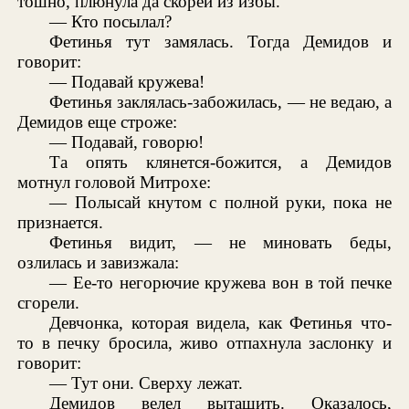
тошно, плюнула да скорей из избы.
— Кто посылал?
Фетинья тут замялась. Тогда Демидов и
говорит:
— Подавай кружева!
Фетинья заклялась-забожилась, — не ведаю, а
Демидов еще строже:
— Подавай, говорю!
Та опять клянется-божится, а Демидов
мотнул головой Митрохе:
— Полысай кнутом с полной руки, пока не
признается.
Фетинья видит, — не миновать беды,
озлилась и завизжала:
— Ее-то негорючие кружева вон в той печке
сгорели.
Девчонка, которая видела, как Фетинья что-
то в печку бросила, живо отпахнула заслонку и
говорит:
— Тут они. Сверху лежат.
Демидов велел вытащить. Оказалось,