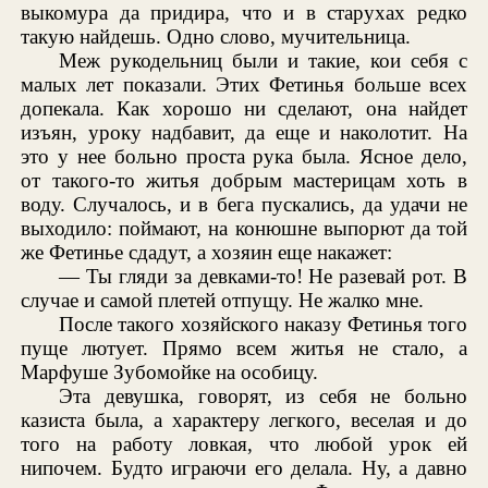
выкомура да придира, что и в старухах редко
такую найдешь. Одно слово, мучительница.
Меж рукодельниц были и такие, кои себя с
малых лет показали. Этих Фетинья больше всех
допекала. Как хорошо ни сделают, она найдет
изъян, уроку надбавит, да еще и наколотит. На
это у нее больно проста рука была. Ясное дело,
от такого-то житья добрым мастерицам хоть в
воду. Случалось, и в бега пускались, да удачи не
выходило: поймают, на конюшне выпорют да той
же Фетинье сдадут, а хозяин еще накажет:
— Ты гляди за девками-то! Не разевай рот. В
случае и самой плетей отпущу. Не жалко мне.
После такого хозяйского наказу Фетинья того
пуще лютует. Прямо всем житья не стало, а
Марфуше Зубомойке на особицу.
Эта девушка, говорят, из себя не больно
казиста была, а характеру легкого, веселая и до
того на работу ловкая, что любой урок ей
нипочем. Будто играючи его делала. Ну, а давно