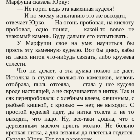
Марфуша сказала Юрку:
— Не горит ведь эта каменная куделя!
— И по моему испытанию это же выходит, —
отвечает Юрко. — На огонь пробовал, на кислоту
пробовал, одно понял, — какой-то вовсе не
знакомый камень. Буду дальше его испытывать.
У Марфуши свое на уме: научиться бы
прясть эту каменную куделю. Вот бы диво, кабы
из таких ниток что-нибудь связать, либо кружева
сплести.
Что ни делает, а эта думка покою не дает.
Истолкла в ступке сколько-то камешков, мелочь
отобрала, пыль отсеяла, — стала у нее куделя
вроде настоящей, а не скручивается в нитку. Так и
сяк перепробовала: с хлебным клеем, овчинным, с
рыбьей кишкой, с кровью — нет, не выходит. С
простой куделей идет, да нитка толста и не то
выходит, что надо. Ну, все-таки дошла, что с
деревянным маслом прясть можно. Не больно
крепкая нитка, а для вязанья да плетенья годится.
Сказала Юрку. Тот рад-радехонек.