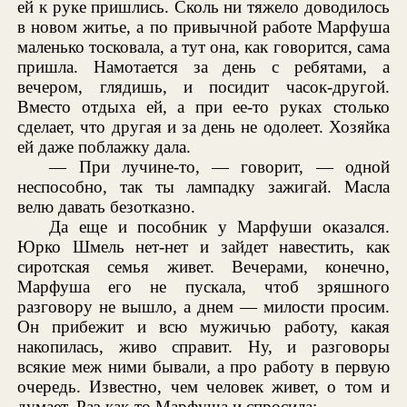
ей к руке пришлись. Сколь ни тяжело доводилось
в новом житье, а по привычной работе Марфуша
маленько тосковала, а тут она, как говорится, сама
пришла. Намотается за день с ребятами, а
вечером, глядишь, и посидит часок-другой.
Вместо отдыха ей, а при ее-то руках столько
сделает, что другая и за день не одолеет. Хозяйка
ей даже поблажку дала.
— При лучине-то, — говорит, — одной
неспособно, так ты лампадку зажигай. Масла
велю давать безотказно.
Да еще и пособник у Марфуши оказался.
Юрко Шмель нет-нет и зайдет навестить, как
сиротская семья живет. Вечерами, конечно,
Марфуша его не пускала, чтоб зряшного
разговору не вышло, а днем — милости просим.
Он прибежит и всю мужичью работу, какая
накопилась, живо справит. Ну, и разговоры
всякие меж ними бывали, а про работу в первую
очередь. Известно, чем человек живет, о том и
думает. Раз как-то Марфуша и спросила: