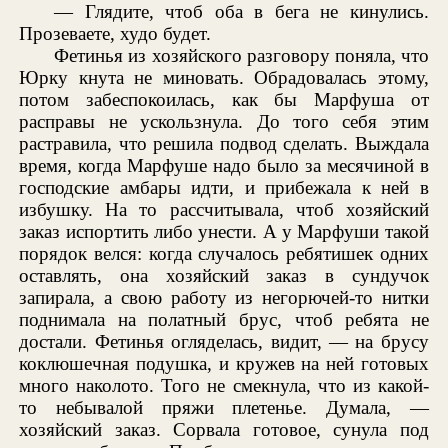
— Глядите, чтоб оба в бега не кинулись.
Прозеваете, худо будет.
Фетинья из хозяйского разговору поняла, что
Юрку кнута не миновать. Обрадовалась этому,
потом забеспокоилась, как бы Марфуша от
расправы не ускользнула. До того себя этим
растравила, что решила подвод сделать. Выждала
время, когда Марфуше надо было за месячиной в
господские амбары идти, и прибежала к ней в
избушку. На то рассчитывала, чтоб хозяйский
заказ испортить либо унести. А у Марфуши такой
порядок велся: когда случалось ребятишек одних
оставлять, она хозяйский заказ в сундучок
запирала, а свою работу из негорючей-то нитки
поднимала на полатный брус, чтоб ребята не
достали. Фетинья огляделась, видит, — на брусу
коклюшечная подушка, и кружев на ней готовых
много наколото. Того не смекнула, что из какой-
то небывалой пряжи плетенье. Думала, —
хозяйский заказ. Сорвала готовое, сунула под