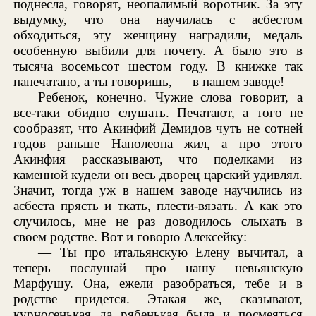
поднесла, говорят, неопалимый воротник. За эту
выдумку, что она научилась с асбестом
обходиться, эту женщину наградили, медаль
особенную выбили для почету. А было это в
тысяча восемьсот шестом году. В книжке так
напечатано, а ты говоришь, — в нашем заводе!
Ребенок, конечно. Чужие слова говорит, а
все-таки обидно слушать. Печатают, а того не
сообразят, что Акинфий Демидов чуть не сотней
годов раньше Наполеона жил, а про этого
Акинфия рассказывают, что поделками из
каменной кудели он весь дворец царский удивлял.
Значит, тогда уж в нашем заводе научились из
асбеста прясть и ткать, плести-вязать. А как это
случилось, мне не раз доводилось слыхать в
своем родстве. Вот и говорю Алексейку:
— Ты про итальянскую Елену вычитал, а
теперь послушай про нашу невьянскую
Марфушу. Она, ежели разобраться, тебе и в
родстве придется. Этакая же, сказывают,
курносенькая да рябенькая была и посмеяться