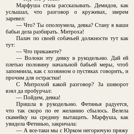
Марфуша стала рассказывать. Демидов, как
услышал, что разговор о кружевах, зверем
заревел:
— Что? Ты ополоумела, девка? Стану я ваши
бабьи дела разбирать. Митроха!
Палач по своей собачьей должности тут как
тут:
— Что прикажете?
— Волоки эту девку в рукодельню. Дай ей
плетью половину начальной бабьей меры, чтоб
запомнила, как с хозяином о пустяках говорить, и
прочим для острастки!
С Митрохой какой разговор? За шиворот
взял да пробурчал:
— Пойдем, девка!
Пришла в рукодельню. Фетинья радуется,
что так скоро по ее желанию сбылось. Велела
скамейку на средину вытащить. Марфуша, как
увидела Фетинью, закричала:
— А все-таки мы с Юрком негорючую пряжу