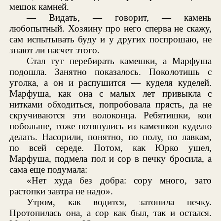
мешок камней.
— Видать, — говорит, — камень
любопытный. Хозяину про него сперва не скажу,
сам испытывать буду и у других поспрошаю, не
знают ли насчет этого.
Стал тут перебирать камешки, а Марфуша
подошла. Занятно показалось. Поколотишь с
уголка, а он и распушится — куделя куделей.
Марфуша, как она с малых лет привыкла с
нитками обходиться, попробовала прясть, да не
скручиваются эти волоконца. Ребятишки, кои
побольше, тоже потянулись из камешков куделю
делать. Насорили, понятно, по полу, по лавкам,
по всей середе. Потом, как Юрко ушел,
Марфуша, подмела пол и сор в печку бросила, а
сама еще подумала:
«Нет худа без добра: сору много, зато
растопки завтра не надо».
Утром, как водится, затопила печку.
Протопилась она, а сор как был, так и остался.