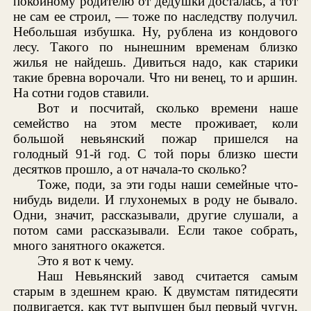
покойному родителю от дедушки досталась, а тот
не сам ее строил, — тоже по наследству получил.
Небольшая избушка. Ну, рублена из кондового
лесу. Такого по нынешним временам близко
жилья не найдешь. Дивиться надо, как старики
такие бревна ворочали. Что ни венец, то и аршин.
На сотни годов ставили.
Вот и посчитай, сколько времени наше
семейство на этом месте проживает, коли
большой невьянский пожар пришелся на
голодный 91-й год. С той поры близко шести
десятков прошло, а от начала-то сколько?
Тоже, поди, за эти годы наши семейные что-
нибудь видели. И глухонемых в роду не бывало.
Одни, значит, рассказывали, другие слушали, а
потом сами рассказывали. Если такое собрать,
много занятного окажется.
Это я вот к чему.
Наш Невьянский завод считается самым
старым в здешнем краю. К двумстам пятидесяти
подвигается, как тут выпущен был первый чугун,