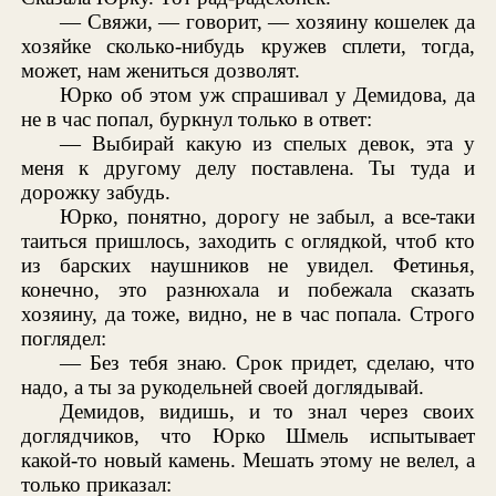
— Свяжи, — говорит, — хозяину кошелек да
хозяйке сколько-нибудь кружев сплети, тогда,
может, нам жениться дозволят.
Юрко об этом уж спрашивал у Демидова, да
не в час попал, буркнул только в ответ:
— Выбирай какую из спелых девок, эта у
меня к другому делу поставлена. Ты туда и
дорожку забудь.
Юрко, понятно, дорогу не забыл, а все-таки
таиться пришлось, заходить с оглядкой, чтоб кто
из барских наушников не увидел. Фетинья,
конечно, это разнюхала и побежала сказать
хозяину, да тоже, видно, не в час попала. Строго
поглядел:
— Без тебя знаю. Срок придет, сделаю, что
надо, а ты за рукодельней своей доглядывай.
Демидов, видишь, и то знал через своих
доглядчиков, что Юрко Шмель испытывает
какой-то новый камень. Мешать этому не велел, а
только приказал: