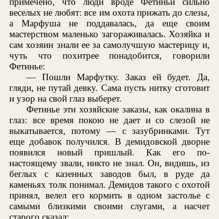
примечено, что люди вроде Фетиньи сильно
веселых не любят: все им охота прижать до слезы,
а Марфуша не поддавалась, да еще своим
мастерством маленько загораживалась. Хозяйка и
сам хозяин знали ее за самолучшую мастерицу и,
чуть что похитрее понадобится, говорили
Фетинье:
— Пошли Марфутку. Заказ ей будет. Да,
гляди, не путай девку. Сама пусть нитку сготовит
и узор на свой глаз выберет.
Фетинье эти хозяйские заказы, как окалина в
глаз: все время покою не дает и со слезой не
выкатывается, потому — с зазубринками. Тут
еще добавок получился. В демидовской дворне
появился новый пришлый. Как его по-
настоящему звали, никто не знал. Он, видишь, из
беглых с казенных заводов был, в руде да
каменьях толк понимал. Демидов такого с охотой
принял, велел его кормить в одном застолье с
самыми близкими своими слугами, а насчет
старого сказал: