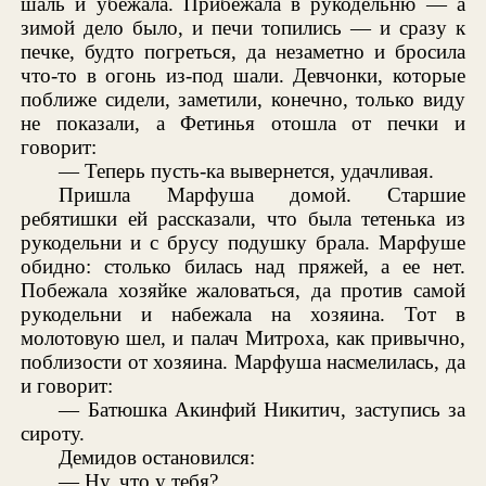
шаль и убежала. Прибежала в рукодельню — а
зимой дело было, и печи топились — и сразу к
печке, будто погреться, да незаметно и бросила
что-то в огонь из-под шали. Девчонки, которые
поближе сидели, заметили, конечно, только виду
не показали, а Фетинья отошла от печки и
говорит:
— Теперь пусть-ка вывернется, удачливая.
Пришла Марфуша домой. Старшие
ребятишки ей рассказали, что была тетенька из
рукодельни и с брусу подушку брала. Марфуше
обидно: столько билась над пряжей, а ее нет.
Побежала хозяйке жаловаться, да против самой
рукодельни и набежала на хозяина. Тот в
молотовую шел, и палач Митроха, как привычно,
поблизости от хозяина. Марфуша насмелилась, да
и говорит:
— Батюшка Акинфий Никитич, заступись за
сироту.
Демидов остановился:
— Ну, что у тебя?