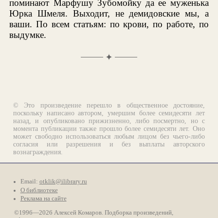
поминают Марфушу Зубомойку да ее муженька
Юрка Шмеля. Выходит, не демидовские мы, а
ваши. По всем статьям: по крови, по работе, по
выдумке.
✦
© Это произведение перешло в общественное достояние,
поскольку написано автором, умершим более семидесяти лет
назад, и опубликовано прижизненно, либо посмертно, но с
момента публикации также прошло более семидесяти лет. Оно
может свободно использоваться любым лицом без чьего-либо
согласия или разрешения и без выплаты авторского
вознаграждения.
Email:
otklik@ilibrary.ru
О библиотеке
Реклама на сайте
©1996—2026 Алексей Комаров. Подборка произведений,