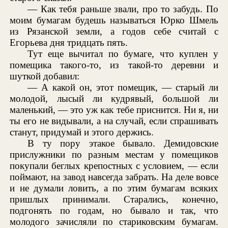
— Как тебя раньше звали, про то забудь. По
моим бумагам будешь называться Юрко Шмель
из Рязанской земли, а годов себе считай с
Егорьева дня тридцать пять.
Тут еще вычитал по бумаге, что куплен у
помещика такого-то, из такой-то деревни и
шуткой добавил:
— А какой он, этот помещик, — старый ли
молодой, лысый ли кудрявый, большой ли
маленький, — это уж как тебе приснится. Ни я, ни
ты его не видывали, а на случай, если спрашивать
станут, придумай и этого держись.
В ту пору этакое бывало. Демидовские
прислужники по разным местам у помещиков
покупали беглых крепостных с условием, — если
поймают, на завод навсегда забрать. На деле вовсе
и не думали ловить, а по этим бумагам всяких
пришлых принимали. Старались, конечно,
подгонять по годам, но бывало и так, что
молодого зачисляли по стариковским бумагам.