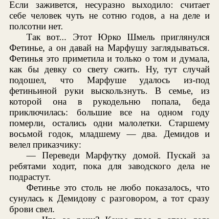
Если заживется, несуразно выходило: считает
себе человек чуть не сотню годов, а на деле и
полсотни нет.
Так вот... Этот Юрко Шмель приглянулся
Фетинье, а он давай на Марфушу заглядываться.
Фетинья это приметила и только о том и думала,
как бы девку со свету сжить. Ну, тут случай
подошел, что Марфуше удалось из-под
фетиньиной руки выскользнуть. В семье, из
которой она в рукодельню попала, беда
приключилась: большие все на одном году
померли, остались одни малолетки. Старшему
восьмой годок, младшему — два. Демидов и
велел приказчику:
— Переведи Марфутку домой. Пускай за
ребятами ходит, пока для заводского дела не
подрастут.
Фетинье это столь не любо показалось, что
сунулась к Демидову с разговором, а тот сразу
брови свел.