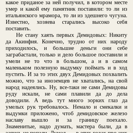
какое приданое за ней получил, в котором месте
умер и какой ему памятник поставили: то ли из
итальянского мрамора, то ли из здешнего чугуна.
Известно, хозяева старались высоко себя
поставить.
Не стану хаять первых Демидовых: Никиту
да Акинфия. Конечно, трудно от них народу
приходилось, и большие деньги они себе
заграбастали, только и дело большое поставили и
умели не то что в большом, а и в самом
маленьком полезную выдумку поймать и в ход
пустить. И за то этих двух Демидовых похвалить
можно, что за иноземцев не хватались, на свой
народ надеялись. Ну, все-таки не сами Демидовы
руду искали, не сами плавили да до дела
доводили. А ведь тут много зорких глаз да
умелых рук требовалось. Немало и смекалки и
выдумки приложено, чтоб демидовское железо
наславу вышло и за границу поехало.
Знаменитые, надо думать, мастера были, да в
запись не попали. Думал, — в этих годах про них