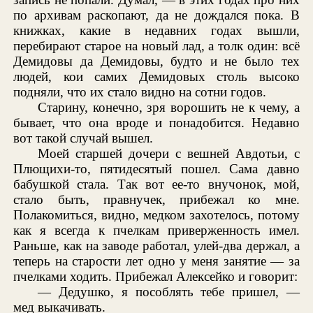
по архивам раскопают, да не дождался пока. В
книжках, какие в недавних годах вышли,
перебирают старое на новый лад, а толк один: всё
Демидовы да Демидовы, будто и не было тех
людей, кои самих Демидовых столь высоко
подняли, что их стало видно на сотни годов.
Старину, конечно, зря ворошить не к чему, а
бывает, что она вроде и понадобится. Недавно
вот такой случай вышел.
Моей старшей дочери с вешней Авдотьи, с
Плющихи-то, пятидесятый пошел. Сама давно
бабушкой стала. Так вот ее-то внучонок, мой,
стало быть, правнучек, прибежал ко мне.
Полакомиться, видно, медком захотелось, потому
как я всегда к пчелкам приверженность имел.
Раньше, как на заводе работал, улей-два держал, а
теперь на старости лет одно у меня занятие — за
пчелками ходить. Прибежал Алексейко и говорит:
— Дедушко, я пособлять тебе пришел, —
мед выкачивать.