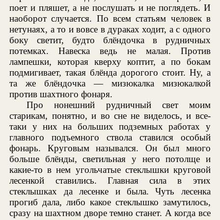
поет и пляшет, а не послушать и не поглядеть. И
наоборот случается. По всем статьям человек в
нетунаях, а то и вовсе в дураках ходит, а с одного
боку светит, будто блёндочка в рудничных
потемках. Навеска ведь не малая. Против
лампешки, которая кверху коптит, а по бокам
подмигивает, такая блёнда дорогого стоит. Ну, а
та же блёндочка — мизюкалка мизюкалкой
против шахтного фонаря.
Про нонешний рудничный свет моим
старикам, понятно, и во сне не виделось, и все-
таки у них на больших подземных работах у
главного подъемного ствола ставился особый
фонарь. Круговым назывался. Он был много
больше блёнды, светильная у него потолще и
какие-то в нем угольчатые стеклышки круговой
лесенкой ставились. Главная сила в этих
стеклышках да лесенке и была. Чуть лесенка
прогиб дала, либо какое стеклышко замутилось,
сразу на шахтном дворе темно станет. А когда все