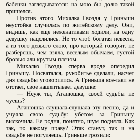
бабенки заглядываются: на мою бы долю такой
пришелся.
Против этого Михалка Гвоздя у Гриньши
неустойка случилась по житейскому делу. Они,
видишь, как еще неженатиками ходили, на одну
девушку нацелились. Не то чтоб богатая невеста,
а из того девьего слою, про который говорят: не
разберешь, чем взяла, веселым обычаем, густой
бровью али крутым плечом.
Михалко Гвоздь сперва вроде опередил
Гриньшу. Посватался, рукобитье сделали, насчет
дня свадьбы уговорились. А Гриньша все-таки не
отстает, свое нашептывает девушке:
— Неуж ты, Аганюшка, своей судьбы не
чуешь?
Аганюшка слушала-слушала эту песню, да и
учуяла свою судьбу: убегом за Гриньшу
выскочила. Ее родня, понятно, шум подняла. Как
так, по какому праву? Этак станут, так и на
свадьбе не погуляешь. Гриньше грозили: