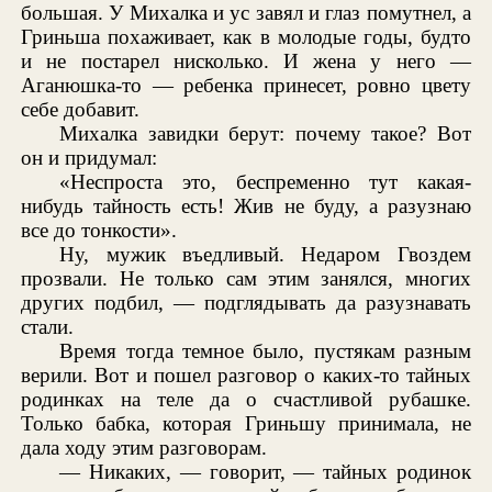
большая. У Михалка и ус завял и глаз помутнел, а
Гриньша похаживает, как в молодые годы, будто
и не постарел нисколько. И жена у него —
Аганюшка-то — ребенка принесет, ровно цвету
себе добавит.
Михалка завидки берут: почему такое? Вот
он и придумал:
«Неспроста это, беспременно тут какая-
нибудь тайность есть! Жив не буду, а разузнаю
все до тонкости».
Ну, мужик въедливый. Недаром Гвоздем
прозвали. Не только сам этим занялся, многих
других подбил, — подглядывать да разузнавать
стали.
Время тогда темное было, пустякам разным
верили. Вот и пошел разговор о каких-то тайных
родинках на теле да о счастливой рубашке.
Только бабка, которая Гриньшу принимала, не
дала ходу этим разговорам.
— Никаких, — говорит, — тайных родинок