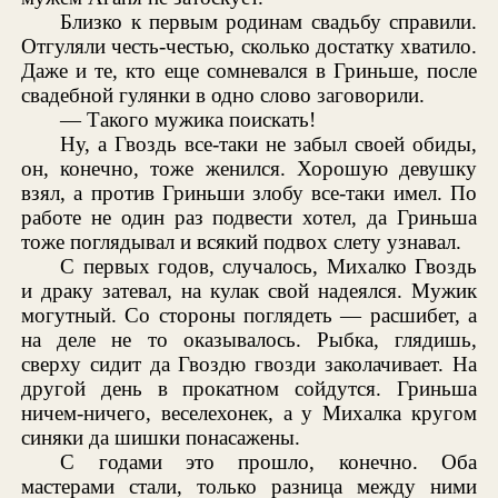
Близко к первым родинам свадьбу справили.
Отгуляли честь-честью, сколько достатку хватило.
Даже и те, кто еще сомневался в Гриньше, после
свадебной гулянки в одно слово заговорили.
— Такого мужика поискать!
Ну, а Гвоздь все-таки не забыл своей обиды,
он, конечно, тоже женился. Хорошую девушку
взял, а против Гриньши злобу все-таки имел. По
работе не один раз подвести хотел, да Гриньша
тоже поглядывал и всякий подвох слету узнавал.
С первых годов, случалось, Михалко Гвоздь
и драку затевал, на кулак свой надеялся. Мужик
могутный. Со стороны поглядеть — расшибет, а
на деле не то оказывалось. Рыбка, глядишь,
сверху сидит да Гвоздю гвозди заколачивает. На
другой день в прокатном сойдутся. Гриньша
ничем-ничего, веселехонек, а у Михалка кругом
синяки да шишки понасажены.
С годами это прошло, конечно. Оба
мастерами стали, только разница между ними