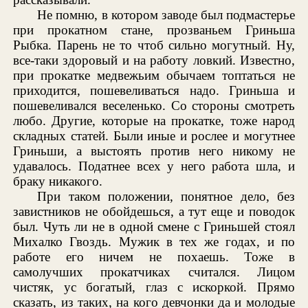
Не помню, в котором заводе был подмастерье
при прокатном стане, прозваньем Гриньша
Рыбка. Парень не то чтоб сильно могутный. Ну,
все-таки здоровый и на работу ловкий. Известно,
при прокатке медвежьим обычаем топтаться не
приходится, пошевеливаться надо. Гриньша и
пошевеливался веселенько. Со стороны смотреть
любо. Другие, которые на прокатке, тоже народ
складных статей. Были иные и рослее и могутнее
Гриньши, а выстоять против него никому не
удавалось. Податнее всех у него работа шла, и
браку никакого.
При таком положении, понятное дело, без
завистников не обойдешься, а тут еще и поводок
был. Чуть ли не в одной смене с Гриньшей стоял
Михалко Гвоздь. Мужик в тех же годах, и по
работе его ничем не похаешь. Тоже в
самолучших прокатчиках считался. Лицом
чистяк, ус богатый, глаз с искоркой. Прямо
сказать, из таких, на кого девчонки да и молодые