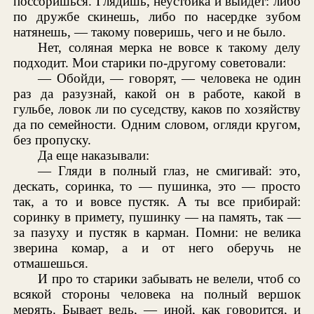
поссоришься. Глядишь, неустойка и выйдет: либо
по дружбе скинешь, либо по насердке зубом
натянешь, — такому поверишь, чего и не было.
Нет, соляная мерка не вовсе к такому делу
подходит. Мои старики по-другому советовали:
— Обойди, — говорят, — человека не один
раз да разузнай, какой он в работе, какой в
гульбе, ловок ли по суседству, каков по хозяйству
да по семейности. Одним словом, огляди кругом,
без пропуску.
Да еще наказывали:
— Гляди в полный глаз, не смигивай: это,
дескать, соринка, то — пушинка, это — просто
так, а то и вовсе пустяк. А ты все прибирай:
соринку в примету, пушинку — на память, так —
за пазуху и пустяк в карман. Помни: не велика
зверина комар, а и от него оберучь не
отмашешься.
И про то старики забывать не велели, чтоб со
всякой стороны человека на полный вершок
мерять. Бывает ведь, — иной, как говорится, и