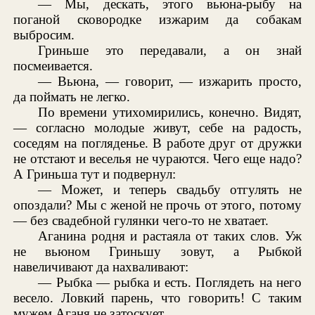
— Мы, дескать, этого вьюна-рыбу на
поганой сковородке изжарим да собакам
выбросим.
Гриньше это передавали, а он знай
посмеивается.
— Вьюна, — говорит, — изжарить просто,
да поймать не легко.
По времени утихомирились, конечно. Видят,
— согласно молодые живут, себе на радость,
соседям на погляденье. В работе друг от дружки
не отстают и веселья не чураются. Чего еще надо?
А Гриньша тут и подвернул:
— Может, и теперь свадьбу отгулять не
опоздали? Мы с женой не прочь от этого, потому
— без свадебной гулянки чего-то не хватает.
Аганина родня и растаяла от таких слов. Уж
не вьюном Гриньшу зовут, а Рыбкой
навеличивают да нахваливают:
— Рыбка — рыбка и есть. Поглядеть на него
весело. Ловкий парень, что говорить! С таким
мужем Аганя не затоскует.