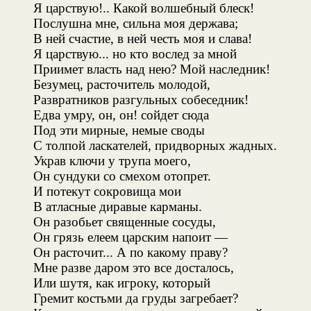
Я царствую!.. Какой волшебный блеск!
Послушна мне, сильна моя держава;
В ней счастие, в ней честь моя и слава!
Я царствую... но кто вослед за мной
Приимет власть над нею? Мой наследник!
Безумец, расточитель молодой,
Развратников разгульных собеседник!
Едва умру, он, он! сойдет сюда
Под эти мирные, немые своды
С толпой ласкателей, придворных жадных.
Украв ключи у трупа моего,
Он сундуки со смехом отопрет.
И потекут сокровища мои
В атласные диравые карманы.
Он разобьет священные сосуды,
Он грязь елеем царским напоит —
Он расточит... А по какому праву?
Мне разве даром это все досталось,
Или шутя, как игроку, который
Гремит костьми да груды загребает?