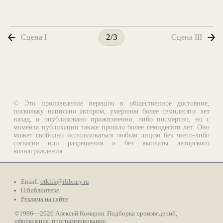
Сцена I
Сцена III
2/3
© Это произведение перешло в общественное достояние,
поскольку написано автором, умершим более семидесяти лет
назад, и опубликовано прижизненно, либо посмертно, но с
момента публикации также прошло более семидесяти лет. Оно
может свободно использоваться любым лицом без чьего-либо
согласия или разрешения и без выплаты авторского
вознаграждения.
Email:
otklik@ilibrary.ru
О библиотеке
Реклама на сайте
©1996—2026 Алексей Комаров. Подборка произведений,
оформление, программирование.