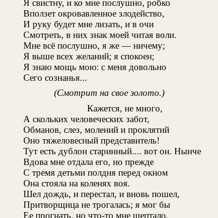
Я свистну, и ко мне послушно, робко
Вползет окровавленное злодейство,
И руку будет мне лизать, и в очи
Смотреть, в них знак моей читая воли.
Мне всё послушно, я же — ничему;
Я выше всех желаний; я спокоен;
Я знаю мощь мою: с меня довольно
Сего сознанья...
(Смотрит на свое золото.)
Кажется, не много,
А скольких человеческих забот,
Обманов, слез, молений и проклятий
Оно тяжеловесный представитель!
Тут есть дублон старинный.... вот он. Нынче
Вдова мне отдала его, но прежде
С тремя детьми полдня перед окном
Она стояла на коленях воя.
Шел дождь, и перестал, и вновь пошел,
Притворщица не трогалась; я мог бы
Ее прогнать, но что-то мне шептало,