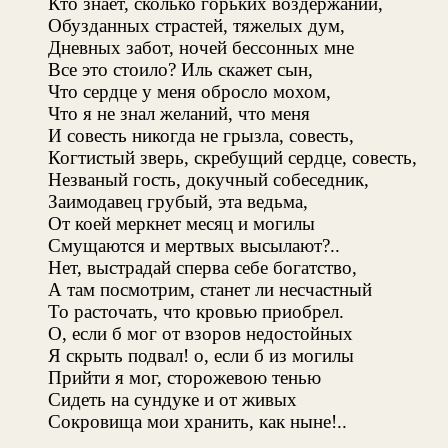
Кто знает, сколько горьких воздержаний,
Обузданных страстей, тяжелых дум,
Дневных забот, ночей бессонных мне
Все это стоило? Иль скажет сын,
Что сердце у меня обросло мохом,
Что я не знал желаний, что меня
И совесть никогда не грызла, совесть,
Когтистый зверь, скребущий сердце, совесть,
Незваный гость, докучный собеседник,
Заимодавец грубый, эта ведьма,
От коей меркнет месяц и могилы
Смущаются и мертвых высылают?..
Нет, выстрадай сперва себе богатство,
А там посмотрим, станет ли несчастный
То расточать, что кровью приобрел.
О, если б мог от взоров недостойных
Я скрыть подвал! о, если б из могилы
Прийти я мог, сторожевою тенью
Сидеть на сундуке и от живых
Сокровища мои хранить, как ныне!..