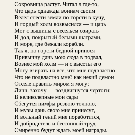
Сокровища растут. Читал я где-то,
Что царь однажды воинам своим
Велел снести земли по горсти в кучу,
И гордый холм возвысился — и царь
Мог с вышины с весельем озирать
И дол, покрытый белыми шатрами,
И море, где бежали корабли.
Так я, по горсти бедной принося
Привычну дань мою сюда в подвал,
Вознес мой холм — и с высоты его
Могу взирать на все, что мне подвластно.
Что не подвластно мне? как некий демон
Отселе править миром я могу;
Лишь захочу — воздвигнутся чертоги;
В великолепные мои сады
Сбегутся нимфы резвою толпою;
И музы дань свою мне принесут,
И вольный гений мне поработится,
И добродетель и бессонный труд
Смиренно будут ждать моей награды.