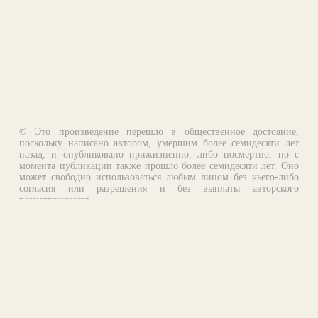
© Это произведение перешло в общественное достояние,
поскольку написано автором, умершим более семидесяти лет
назад, и опубликовано прижизненно, либо посмертно, но с
момента публикации также прошло более семидесяти лет. Оно
может свободно использоваться любым лицом без чьего-либо
согласия или разрешения и без выплаты авторского
вознаграждения.
Email:
otklik@ilibrary.ru
О библиотеке
Реклама на сайте
©1996—2026 Алексей Комаров. Подборка произведений,
оформление, программирование.