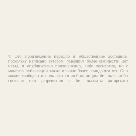
© Это произведение перешло в общественное достояние,
поскольку написано автором, умершим более семидесяти лет
назад, и опубликовано прижизненно, либо посмертно, но с
момента публикации также прошло более семидесяти лет. Оно
может свободно использоваться любым лицом без чьего-либо
согласия или разрешения и без выплаты авторского
вознаграждения.
Email:
otklik@ilibrary.ru
О библиотеке
Реклама на сайте
©1996—2026 Алексей Комаров. Подборка произведений,
оформление, программирование.