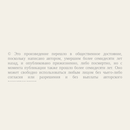
© Это произведение перешло в общественное достояние,
поскольку написано автором, умершим более семидесяти лет
назад, и опубликовано прижизненно, либо посмертно, но с
момента публикации также прошло более семидесяти лет. Оно
может свободно использоваться любым лицом без чьего-либо
согласия или разрешения и без выплаты авторского
вознаграждения.
Email:
otklik@ilibrary.ru
О библиотеке
Реклама на сайте
©1996—2026 Алексей Комаров. Подборка произведений,
оформление, программирование.