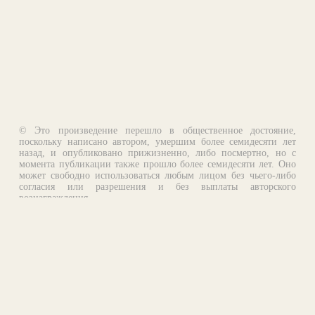
© Это произведение перешло в общественное достояние,
поскольку написано автором, умершим более семидесяти лет
назад, и опубликовано прижизненно, либо посмертно, но с
момента публикации также прошло более семидесяти лет. Оно
может свободно использоваться любым лицом без чьего-либо
согласия или разрешения и без выплаты авторского
вознаграждения.
Email:
otklik@ilibrary.ru
О библиотеке
Реклама на сайте
©1996—2026 Алексей Комаров. Подборка произведений,
оформление, программирование.