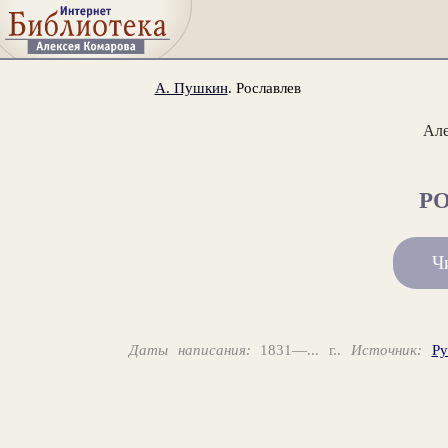
А. Пушкин
. Рославлев
Ал
Р
Ч
Даты написания:
1831—... г..
Источник:
Ру