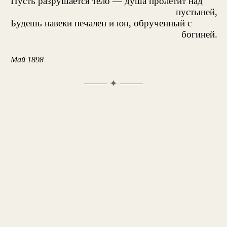
Пусть разрушается тело — душа пролетит над
пустыней,
Будешь навеки печален и юн, обрученный с
богиней.
Май 1898
✦