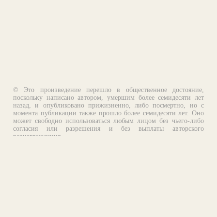
© Это произведение перешло в общественное достояние,
поскольку написано автором, умершим более семидесяти лет
назад, и опубликовано прижизненно, либо посмертно, но с
момента публикации также прошло более семидесяти лет. Оно
может свободно использоваться любым лицом без чьего-либо
согласия или разрешения и без выплаты авторского
вознаграждения.
Email:
otklik@ilibrary.ru
О библиотеке
Реклама на сайте
©1996—2026 Алексей Комаров. Подборка произведений,
оформление, программирование.