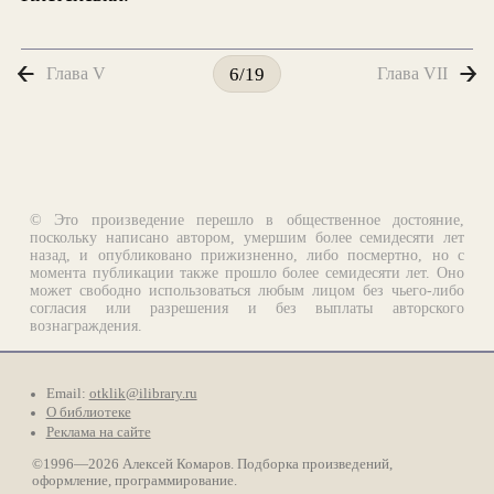
Глава V
Глава VII
6/19
© Это произведение перешло в общественное достояние,
поскольку написано автором, умершим более семидесяти лет
назад, и опубликовано прижизненно, либо посмертно, но с
момента публикации также прошло более семидесяти лет. Оно
может свободно использоваться любым лицом без чьего-либо
согласия или разрешения и без выплаты авторского
вознаграждения.
Email:
otklik@ilibrary.ru
О библиотеке
Реклама на сайте
©1996—2026 Алексей Комаров. Подборка произведений,
оформление, программирование.