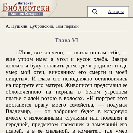
Авторы
А. Пушкин
.
Дубровский
.
Том первый
Глава VI
«Итак, все кончено, — сказал он сам себе, —
еще утром имел я угол и кусок хлеба. Завтра
должен я буду оставить дом, где я родился и где
умер мой отец, виновнику его смерти и моей
нищеты». И глаза его неподвижно остановились
на портрете его матери. Живописец представил ее
облокоченною на перилы в белом утреннем
платье с алой розою в волосах. «И портрет этот
достанется врагу моего семейства, — подумал
Владимир, — он заброшен будет в кладовую
вместе с изломанными стульями или повешен в
передней, предметом насмешек и замечаний его
псарей, а в ее спальной, в комнате... где умер