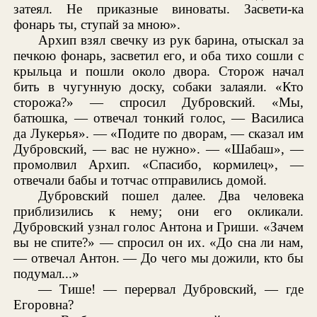
затеял. Не приказные виноваты. Засвети-ка
фонарь ты, ступай за мною».
Архип взял свечку из рук барина, отыскал за
печкою фонарь, засветил его, и оба тихо сошли с
крыльца и пошли около двора. Сторож начал
бить в чугунную доску, собаки залаяли. «Кто
сторожа?» — спросил Дубровский. «Мы,
батюшка, — отвечал тонкий голос, — Василиса
да Лукерья». — «Подите по дворам, — сказал им
Дубровский, — вас не нужно». — «Шабаш», —
промолвил Архип. «Спасибо, кормилец», —
отвечали бабы и тотчас отправились домой.
Дубровский пошел далее. Два человека
приблизились к нему; они его окликали.
Дубровский узнал голос Антона и Гриши. «Зачем
вы не спите?» — спросил он их. «До сна ли нам,
— отвечал Антон. — До чего мы дожили, кто бы
подумал...»
— Тише! — перервал Дубровский, — где
Егоровна?