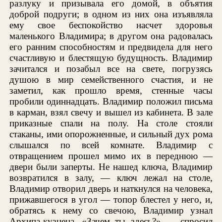
разлуку и призывала его домой, в объятия
доброй подруги; в одном из них она изъявляла
ему свое беспокойство насчет здоровья
маленького Владимира; в другом она радовалась
его ранним способностям и предвидела для него
счастливую и блестящую будущность. Владимир
зачитался и позабыл все на свете, погрузясь
душою в мир семейственного счастия, и не
заметил, как прошло время, стенные часы
пробили одиннадцать. Владимир положил письма
в карман, взял свечу и вышел из кабинета. В зале
приказные спали на полу. На столе стояли
стаканы, ими опорожненные, и сильный дух рома
слышался по всей комнате. Владимир с
отвращением прошел мимо их в переднюю —
двери были заперты. Не нашед ключа, Владимир
возвратился в залу, — ключ лежал на столе,
Владимир отворил дверь и наткнулся на человека,
прижавшегося в угол — топор блестел у него, и,
обратясь к нему со свечою, Владимир узнал
Архипа-кузнеца. «Зачем ты здесь?» — спросил