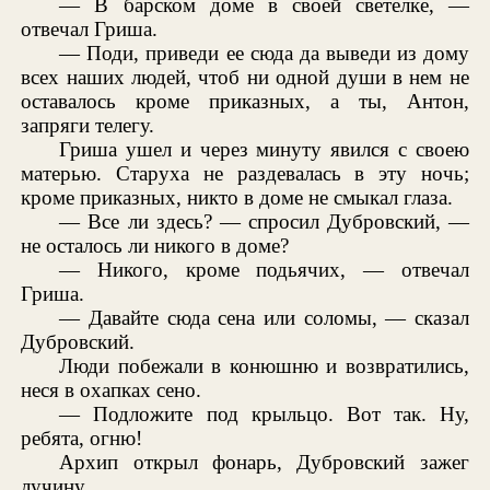
— В барском доме в своей светелке, —
отвечал Гриша.
— Поди, приведи ее сюда да выведи из дому
всех наших людей, чтоб ни одной души в нем не
оставалось кроме приказных, а ты, Антон,
запряги телегу.
Гриша ушел и через минуту явился с своею
матерью. Старуха не раздевалась в эту ночь;
кроме приказных, никто в доме не смыкал глаза.
— Все ли здесь? — спросил Дубровский, —
не осталось ли никого в доме?
— Никого, кроме подьячих, — отвечал
Гриша.
— Давайте сюда сена или соломы, — сказал
Дубровский.
Люди побежали в конюшню и возвратились,
неся в охапках сено.
— Подложите под крыльцо. Вот так. Ну,
ребята, огню!
Архип открыл фонарь, Дубровский зажег
лучину.