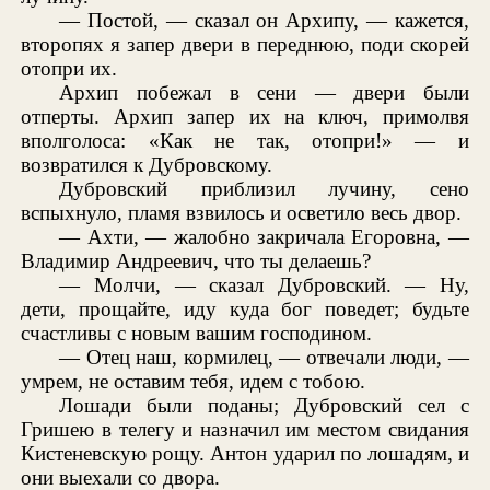
— Постой, — сказал он Архипу, — кажется,
второпях я запер двери в переднюю, поди скорей
отопри их.
Архип побежал в сени — двери были
отперты. Архип запер их на ключ, примолвя
вполголоса: «Как не так, отопри!» — и
возвратился к Дубровскому.
Дубровский приблизил лучину, сено
вспыхнуло, пламя взвилось и осветило весь двор.
— Ахти, — жалобно закричала Егоровна, —
Владимир Андреевич, что ты делаешь?
— Молчи, — сказал Дубровский. — Ну,
дети, прощайте, иду куда бог поведет; будьте
счастливы с новым вашим господином.
— Отец наш, кормилец, — отвечали люди, —
умрем, не оставим тебя, идем с тобою.
Лошади были поданы; Дубровский сел с
Гришею в телегу и назначил им местом свидания
Кистеневскую рощу. Антон ударил по лошадям, и
они выехали со двора.