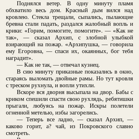
Поднялся ветер. В одну минуту пламя
обхватило весь дом. Красный дым вился над
кровлею. Стекла трещали, сыпались, пылающие
бревна стали падать, раздался жалобный вопль и
крики: «Горим, помогите, помогите». — «Как не
так», — сказал Архип, с злобной улыбкой
взирающий на пожар. «Архипушка, — говорила
ему Егоровна, — спаси их, окаянных, бог тебя
наградит».
— Как не так, — отвечал кузнец.
В сию минуту приказные показались в окно,
стараясь выломать двойные рамы. Но тут кровля
с треском рухнула, и вопли утихли.
Вскоре вся дворня высыпала на двор. Бабы с
криком спешили спасти свою рухлядь, ребятишки
прыгали, любуясь на пожар. Искры полетели
огненной метелью, избы загорелись.
— Теперь все ладно, — сказал Архип, —
каково горит, а? чай, из Покровского славно
смотреть.