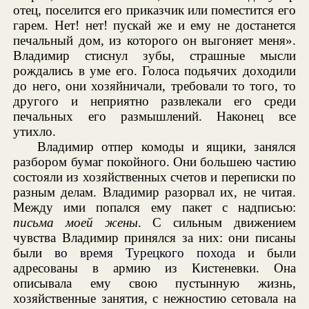
отец, поселится его приказчик или поместится его
гарем. Нет! нет! пускай же и ему не достанется
печальный дом, из которого он выгоняет меня».
Владимир стиснул зубы, страшные мысли
рождались в уме его. Голоса подьячих доходили
до него, они хозяйничали, требовали то того, то
другого и неприятно развлекали его среди
печальных его размышлений. Наконец все
утихло.
Владимир отпер комоды и ящики, занялся
разбором бумаг покойного. Они большею частию
состояли из хозяйственных счетов и переписки по
разным делам. Владимир разорвал их, не читая.
Между ими попался ему пакет с надписью:
письма моей жены
. С сильным движением
чувства Владимир принялся за них: они писаны
были
во время Турецкого похода
и были
адресованы в армию из Кистеневки. Она
описывала ему свою пустынную жизнь,
хозяйственные занятия, с нежностию сетовала на