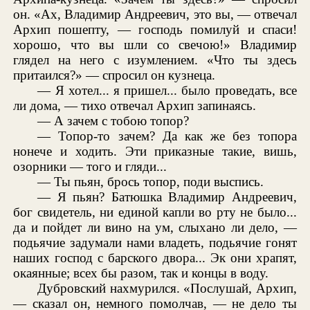
он. «Ах, Владимир Андреевич, это вы, — отвечал
Архип пошепту, — господь помилуй и спаси!
хорошо, что вы шли со свечою!» Владимир
глядел на него с изумлением. «Что ты здесь
притаился?» — спросил он кузнеца.
— Я хотел... я пришел... было проведать, все
ли дома, — тихо отвечал Архип запинаясь.
— А зачем с тобою топор?
— Топор-то зачем? Да как же без топора
нонече и ходить. Эти приказные такие, вишь,
озорники — того и гляди...
— Ты пьян, брось топор, поди выспись.
— Я пьян? Батюшка Владимир Андреевич,
бог свидетель, ни единой капли во рту не было...
да и пойдет ли вино на ум, слыхано ли дело, —
подьячие задумали нами владеть, подьячие гонят
наших господ с барского двора... Эк они храпят,
окаянные; всех бы разом, так и концы в воду.
Дубровский нахмурился. «Послушай, Архип,
— сказал он, немного помолчав, — не дело ты