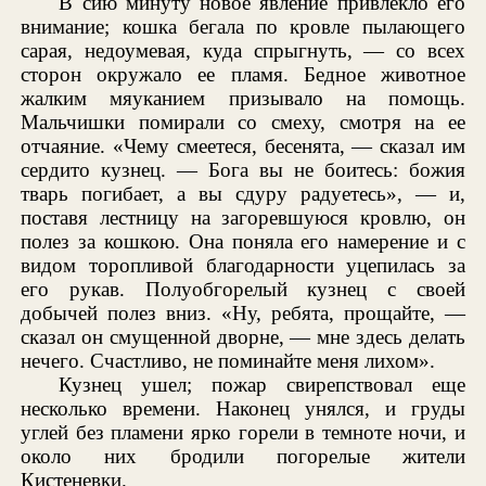
В сию минуту новое явление привлекло его
внимание; кошка бегала по кровле пылающего
сарая, недоумевая, куда спрыгнуть, — со всех
сторон окружало ее пламя. Бедное животное
жалким мяуканием призывало на помощь.
Мальчишки помирали со смеху, смотря на ее
отчаяние. «Чему смеетеся, бесенята, — сказал им
сердито кузнец. — Бога вы не боитесь: божия
тварь погибает, а вы сдуру радуетесь», — и,
поставя лестницу на загоревшуюся кровлю, он
полез за кошкою. Она поняла его намерение и с
видом торопливой благодарности уцепилась за
его рукав. Полуобгорелый кузнец с своей
добычей полез вниз. «Ну, ребята, прощайте, —
сказал он смущенной дворне, — мне здесь делать
нечего. Счастливо, не поминайте меня лихом».
Кузнец ушел; пожар свирепствовал еще
несколько времени. Наконец унялся, и груды
углей без пламени ярко горели в темноте ночи, и
около них бродили погорелые жители
Кистеневки.