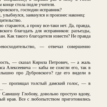
конце стола подле учителя.
ровского, господин исправник?
, улыбнулся, заикнулся и произнес наконец:
дительство.
о стараются, а проку все-таки нет. Да, правда,
вского благодать для исправников: разъезды,
ман. Как такого благодетеля извести? Не правда
восходительство, — отвечал совершенно
ость, — сказал Кирила Петрович, — а жаль
са Алексеевича — кабы не сожгли его, так в
лышно про Дубровского? где его видели в
, — пропищал толстый дамский голос, — в
..
у Савишну Глобову, довольно простую вдову,
ый нрав. Все с любопытством приготовились