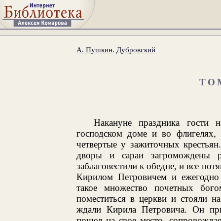
А. Пушкин
.
Дубровский
ТО
Накануне праздника гости н
господском доме и во флигелях, 
четвертые у зажиточных крестья
дворы и сараи загромождены р
заблаговестили к обедне, и все пот
Кирилом Петровичем и ежегодно
такое множество почетных бого
поместиться в церкви и стояли на
ждали Кирила Петровича. Он при
пошел на свое место, сопровожд