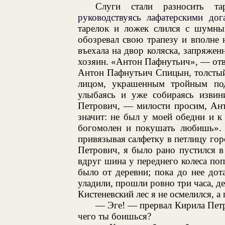
Слуги стали разносить т
руководствуясь лафатерскими дог
тарелок и ложек слился с шумны
обозревал свою трапезу и вполне 
въехала на двор коляска, запряже
хозяин. «Антон Пафнутьич», — отве
Антон Пафнутьич Спицын, толстый
лицом, украшенным тройным подб
улыбаясь и уже собираясь извин
Петрович, — милости просим, Ант
значит: не был у моей обедни и к
богомолен и покушать любишь».
привязывая салфетку в петлицу го
Петрович, я было рано пустился в 
вдруг шина у переднего колеса по
было от деревни; пока до нее дота
уладили, прошли ровно три часа, д
Кистеневский лес я не осмелился, а 
— Эге! — прервал Кирила Петро
чего ты боишься?