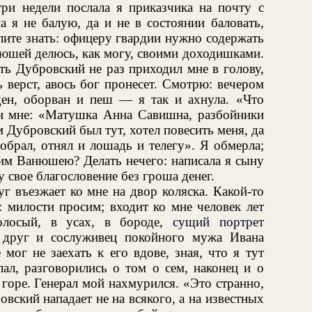
ри недели послала я приказчика на почту с
 я не балую, да и не в состоянии баловать,
олите знать: офицеру гвардии нужно содержать
нюшей делюсь, как могу, своими доходишками.
ть Дубровский не раз приходил мне в голову,
ь верст, авось бог пронесет. Смотрю: вечером
ден, оборван и пеш — я так и ахнула. «Что
Он мне: «Матушка Анна Савишна, разбойники
м Дубровский был тут, хотел повесить меня, да
бобрал, отнял и лошадь и телегу». Я обмерла;
оим Ванюшею? Делать нечего: написала я сыну
у свое благословение без гроша денег.
г въезжает ко мне на двор коляска. Какой-то
: милости просим; входит ко мне человек лет
волосый, в усах, в бороде,
сущий портрет
к друг и сослуживец покойного мужа Ивана
мог не заехать к его вдове, зная, что я тут
лал, разговорились о том о сем, наконец и о
 горе. Генерал мой нахмурился. «Это странно,
вский нападает не на всякого, а на известных