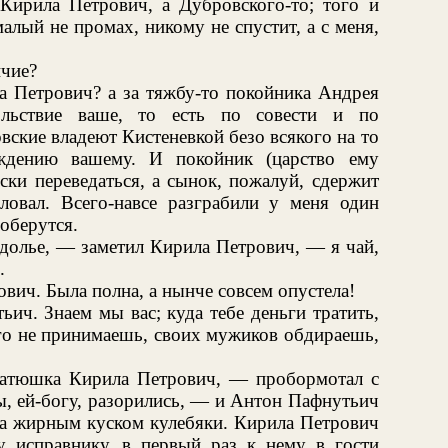
ирила Петрович, а Дубровского-то; того и
алый не промах, никому не спустит, а с меня,
ичие?
а Петрович? а за тяжбу-то покойника Андрея
льствие ваше, то есть по совести и по
вские владеют Кистеневкой безо всякого на то
ождению вашему. И покойник (царство ему
ски переведаться, а сынок, пожалуй, сдержит
овал. Всего-навсе разграбили у меня один
доберутся.
здолье, — заметил Кирила Петрович, — я чай,
.
ич. Была полна, а нынче совсем опустела!
ич. Знаем мы вас; куда тебе деньги тратить,
го не принимаешь, своих мужиков обдираешь,
батюшка Кирила Петрович, — пробормотал с
, ей-богу, разорились, — и Антон Пафнутьич
на жирным куском кулебяки. Кирила Петрович
у исправнику, в первый раз к нему в гости