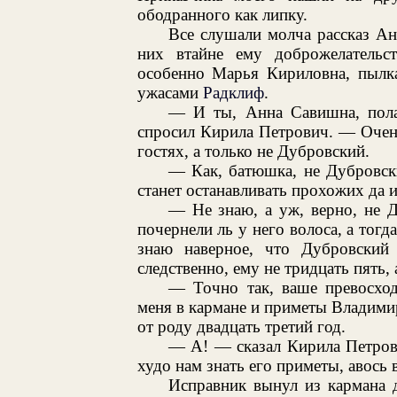
ободранного как липку.
Все слушали молча рассказ А
них втайне ему доброжелательст
особенно Марья Кириловна, пылка
ужасами
Радклиф
.
— И ты, Анна Савишна, пола
спросил Кирила Петрович. — Очень
гостях, а только не Дубровский.
— Как, батюшка, не Дубровски
станет останавливать прохожих да и
— Не знаю, а уж, верно, не 
почернели ль у него волоса, а тог
знаю наверное, что Дубровски
следственно, ему не тридцать пять, 
— Точно так, ваше превосход
меня в кармане и приметы Владимир
от роду двадцать третий год.
— А! — сказал Кирила Петрови
худо нам знать его приметы, авось в
Исправник вынул из кармана 