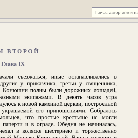
М ВТОРОЙ
Глава IX
ачали съезжаться, иные останавливались в
другие у приказчика, третьи у священника,
н. Конюшни полны были дорожных лошадей,
азными экипажами. В девять часов утра
янулось к новой каменной церкви, построенной
 украшаемой его приношениями. Собралось
мольцев, что простые крестьяне не могли
 паперти и в ограде. Обедня не начиналась,
ехал в коляске шестернею и торжественно
аемый Мариею Кириловной. Взоры мужчин и