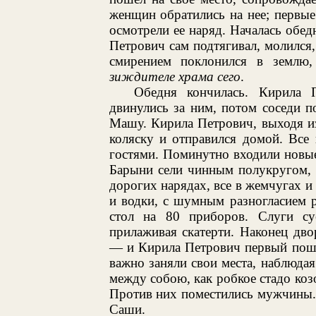
женщин обратились на нее; первые
осмотрели ее наряд. Началась обед
Петрович сам подтягивал, молился,
смирением поклонился в землю
зиждителе храма сего
.
Обедня кончилась. Кирила 
двинулись за ним, потом соседи 
Машу. Кирила Петрович, выходя из 
коляску и отправился домой. Все
гостями. Поминутно входили новые
Барыни сели чинным полукругом, 
дорогих нарядах, все в жемчугах 
и водки, с шумным разногласием 
стол на 80 приборов. Слуги су
прилаживая скатерти. Наконец дво
— и Кирила Петрович первый пошел
важно заняли свои места, наблюда
между собою, как робкое стадо козо
Против них поместились мужчины. 
Саши.