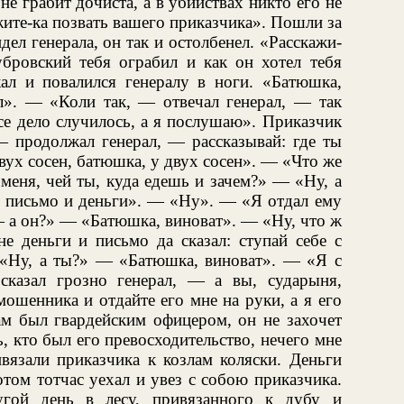
 не грабит дочиста, а в убийствах никто его не
жите-ка позвать вашего приказчика». Пошли за
дел генерала, он так и остолбенел. «Расскажи-
убровский тебя ограбил и как он хотел тебя
ал и повалился генералу в ноги. «Батюшка,
». — «Коли так, — отвечал генерал, — так
все дело случилось, а я послушаю». Приказчик
— продолжал генерал, — рассказывай: где ты
ух сосен, батюшка, у двух сосен». — «Что же
меня, чей ты, куда едешь и зачем?» — «Ну, а
н письмо и деньги». — «Ну». — «Я отдал ему
— а он?» — «Батюшка, виноват». — «Ну, что ж
е деньги и письмо да сказал: ступай себе с
«Ну, а ты?» — «Батюшка, виноват». — «Я с
сказал грозно генерал, — а вы, сударыня,
ошенника и отдайте его мне на руки, а я его
ам был гвардейским офицером, он не захочет
, кто был его превосходительство, нечего мне
вязали приказчика к козлам коляски. Деньги
отом тотчас уехал и увез с собою приказчика.
гой день в лесу, привязанного к дубу и