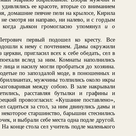
 удивлялись ее красоте, вторые со вниманием
ня, домашние певчие пели на крылосе, Кирила
 не смотря ни направо, ни налево, и с гордым
, когда дьякон громогласно упомянул
и о
Петрович первый подошел ко кресту. Все
подошли к нему с почтением. Дамы окружили
церкви, пригласил всех к себе обедать, сел в
 поехали вслед за ним. Комнаты наполнились
 лица и насилу могли пробраться до хозяина.
одетые по запоздалой моде, в поношенных и
и бриллиантах, мужчины толпились около икры
разговаривая между собою. В зале накрывали
етились, расставляя бутылки и графины и
рецкий провозгласил: «Кушание поставлено»,
 садиться за стол, за ним двинулись дамы и
я некоторое старшинство, барышни стеснились
чек, и выбрали себе места одна подле другой.
На конце стола сел учитель подле маленького