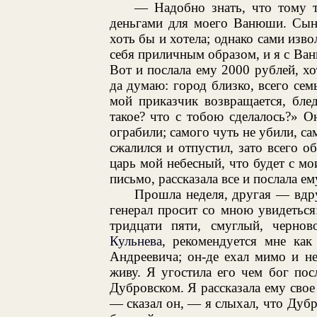
— Надобно знать, что тому т
деньгами для моего Ванюши. Сына
хоть бы и хотела; однако сами изв
себя приличным образом, и я с Ва
Вот и послала ему 2000 рублей, хо
да думаю: город близко, всего сем
мой приказчик возвращается, бле
такое? что с тобою сделалось?» 
ограбили; самого чуть не убили, са
сжалился и отпустил, зато всего о
царь мой небесный, что будет с м
письмо, рассказала все и послала ем
Прошла неделя, другая — вдру
генерал просит со мною увидеться
тридцати пяти, смуглый, черно
Кульнева
, рекомендуется мне ка
Андреевича; он-де ехал мимо и не 
живу. Я угостила его чем бог пос
Дубровском. Я рассказала ему свое
— сказал он, — я слыхал, что Дубро