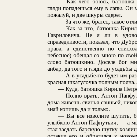
— Как чего боюсь, батюшка К
гляди попадешься ему в лапы. Он м
пожалуй, и две шкуры сдерет.
— За что же, братец, такое отл
— Как за что, батюшка Кирил
Гавриловича. Не я ли в удово
справедливости, показал, что Дубро
права, а единственно по снисх
небесное) обещал со мною по-свой
слово батюшкино. Доселе бог мил
анбар, да того и гляди до усадьбы 
— А в усадьбе-то будет им ра
красная шкатулочка полным полна..
— Куда, батюшка Кирила Петров
— Полно врать, Антон Панфуть
дома живешь свинья свиньей, нико
знай копишь да и только.
— Вы все изволите шутить, 
улыбкою Антон Пафнутьич, — а мы
стал заедать барскую шутку хозяи
оставил его и обратился к новом