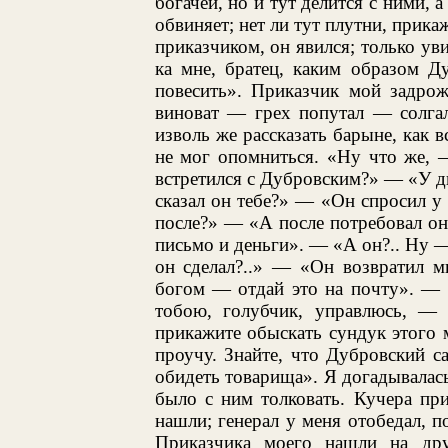
богачей, но и тут делится с ними, а
обвиняет; нет ли тут плутни, прика
приказчиком, он явился; только уви
ка мне, братец, каким образом Д
повесить». Приказчик мой задрож
виноват — грех попутал — солгал
изволь же рассказать барыне, как 
не мог опомниться. «Ну что же, 
встретился с Дубровским?» — «У дв
сказал он тебе?» — «Он спросил у 
после?» — «А после потребовал о
письмо и деньги». — «А он?.. Ну 
он сделал?..» — «Он возвратил мн
богом — отдай это на почту». — 
тобою, голубчик, управлюсь, — 
прикажите обыскать сундук этого м
проучу. Знайте, что Дубровский с
обидеть товарища». Я догадывалась
было с ним толковать. Кучера при
нашли; генерал у меня отобедал, п
Приказчика моего нашли на дру