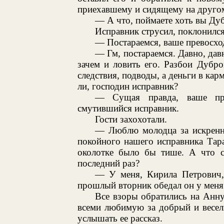
приехавшему и сидящему на другом 
— А что, поймаете хоть вы Дуб
Исправник струсил, поклонился
— Постараемся, ваше превосхо
— Гм, постараемся. Давно, давн
зачем и ловить его. Разбои Дубро
следствия, подводы, а деньги в кар
ли, господин исправник?
— Сущая правда, ваше пре
смутившийся исправник.
Гости захохотали.
— Люблю молодца за искренн
покойного нашего исправника Тара
околотке было бы тише. А что с
последний раз?
— У меня, Кирила Петрович
прошлый вторник обедал он у меня.
Все взоры обратились на Анн
всеми любимую за добрый и весел
услышать ее рассказ.