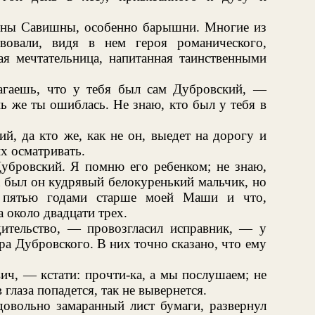
нны Савишны, особенно барышни. Многие из
вовали, видя в нем героя романического,
я мечтательница, напитанная таинственными
гаешь, что у тебя был сам Дубровский, —
 же ты ошиблась. Не знаю, кто был у тебя в
й, да кто же, как не он, выедет на дорогу и
х осматривать.
Дубровский. Я помню его ребенком; не знаю,
да был он кудрявый белокуренький мальчик, но
й пятью годами старше моей Маши и что,
а около двадцати трех.
ительство, — провозгласил исправник, — у
а Дубровского. В них точно сказано, что ему
ч, — кстати: прочти-ка, а мы послушаем; не
 глаза попадется, так не вывернется.
довольно замаранный лист бумаги, развернул