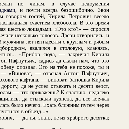
арелки по чинам, в случае недоумения
адками
, и почти всегда безошибочно. Звон
м говором гостей, Кирила Петрович весело
наслаждался счастием хлебосола. В это время
нная шестью лошадьми. «Это кто?» — спросил
чали несколько голосов. Двери отворились, и
 мужчина лет пятидесяти с круглым и рябым
ородком, ввалился в столовую, кланяясь,
иться... «Прибор сюда, — закричал Кирила
он Пафнутьич, садись да скажи нам, что это
 обеду опоздал. Это на тебя не похоже, ты и
 — «Виноват, — отвечал Антон Пафнутьич,
рохового кафтана, — виноват, батюшка Кирила
дорогу, да не успел отъехать и десяти верст,
полам — что прикажешь? К счастию, недалеко
щились, да отыскали кузнеца, да все кое-как
елать было нечего. Ехать ближним путем через
пустился в объезд...»
вич, — да ты, знать, не из храброго десятка;