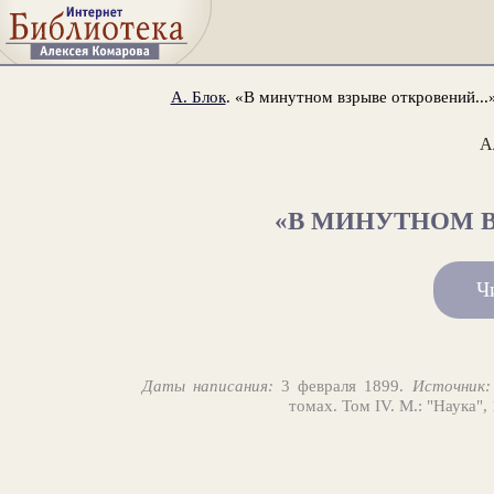
А. Блок
. «В минутном взрыве откровений...
А
«В МИНУТНОМ В
Ч
Даты написания:
3 февраля 1899.
Источник:
томах. Том IV. М.: "Наука",