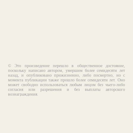
© Это произведение перешло в общественное достояние,
поскольку написано автором, умершим более семидесяти лет
назад, и опубликовано прижизненно, либо посмертно, но с
момента публикации также прошло более семидесяти лет. Оно
может свободно использоваться любым лицом без чьего-либо
согласия или разрешения и без выплаты авторского
вознаграждения.
Email:
otklik@ilibrary.ru
О библиотеке
Реклама на сайте
©1996—2026 Алексей Комаров. Подборка произведений,