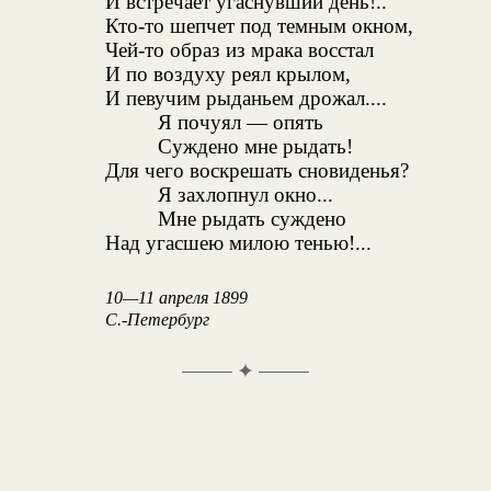
И встречает угаснувший день!..
Кто-то шепчет под темным окном,
Чей-то образ из мрака восстал
И по воздуху реял крылом,
И певучим рыданьем дрожал....
Я почуял — опять
Суждено мне рыдать!
Для чего воскрешать сновиденья?
Я захлопнул окно...
Мне рыдать суждено
Над угасшею милою тенью!...
10—11 апреля 1899
С.-Петербург
✦