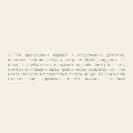
© Это произведение перешло в общественное достояние,
поскольку написано автором, умершим более семидесяти лет
назад, и опубликовано прижизненно, либо посмертно, но с
момента публикации также прошло более семидесяти лет. Оно
может свободно использоваться любым лицом без чьего-либо
согласия или разрешения и без выплаты авторского
вознаграждения.
Email:
otklik@ilibrary.ru
О библиотеке
Реклама на сайте
©1996—2026 Алексей Комаров. Подборка произведений,
оформление, программирование.