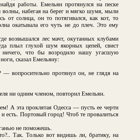
 найдя работы. Емельян протянулся на песке
и волны, набегая на берег и мягко шумя, мыли
ь от солнца, он то потягивался, как кот, то
олна окатывала его чуть не до плеч. Это ему
 где возвышался лес мачт, окутанных клубами
уда плыл глухой шум якорных цепей, свист
м ничего, что бы возродило нашу угасшую
 ноги, сказал Емельяну:
? — вопросительно протянул он, не глядя на
еля ни одним членом, повторил Емельян.
дем! А эта проклятая Одесса — пусть ее черти
а и есть. Портовый город! Чтоб те провалиться
уганью не поможешь.
о?.. Так. Только вот видишь ли, братику, на