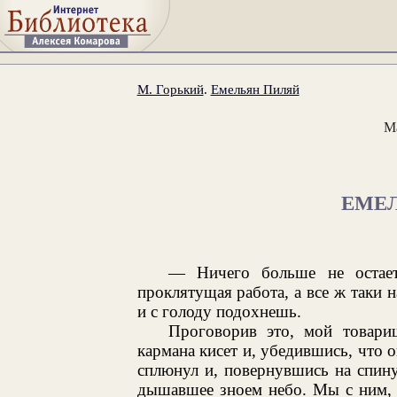
М. Горький
.
Емельян Пиляй
М
ЕМЕ
— Ничего больше не остает
проклятущая работа, а все ж таки н
и с голоду подохнешь.
Проговорив это, мой товар
кармана кисет и, убедившись, что о
сплюнул и, повернувшись на спину,
дышавшее зноем небо. Мы с ним, г