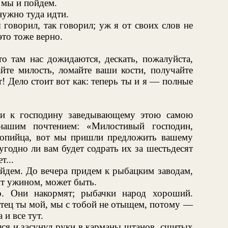
ь мы и пойдем.
нужно туда идти.
 говорил, так говорил; уж я от своих слов не
это тоже верно.
 там нас дожидаются, дескать, пожалуйста,
йте милость, ломайте ваши кости, получайте
т! Дело стоит вот как: теперь ты и я — полные
 к господину заведывающему этою самою
нашим почтением: «Милостивый господин,
вопийца, вот мы пришли предложить вашему
годно ли вам будет содрать их за шестьдесят
т...
ойдем. До вечера придем к рыбацким заводам,
т ужином, может быть.
. Они накормят; рыбачки народ хороший.
атец ты мой, мы с тобой не отыщем, потому —
 и все тут.
лся и засунул руки в карманы штанов, сшитых