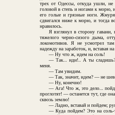
трех от Одессы, откуда ушли, не
головой в степь и ногами к морю, 
его голые и грязные ноги. Жмуряс
сдвигался ниже к морю, и тогда в
нравилось.
Я взглянул в сторону гавани,
тяжелого черно-сизого дыма, отт
локомотивов. Я не усмотрел та
надежду на заработок, и, вставая на
— Ну что ж, идем на соль!
— Так... иди!.. А ты сладишь
меня.
— Там увидим.
— Так, значит, идем? — не шев
— Ну, конечно!
— Ага! Что ж, это дело... пой
проглотят! — останется тут, где он
сквозь землю!
— Ладно, вставай и пойдем; р
— Куда пойдем? Это на соль-т