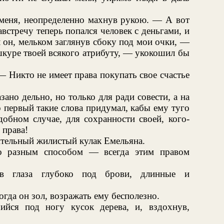
 меня, неопределенно махнув рукою. — А вот
встречу теперь попался человек с деньгами, и
он, мельком заглянув сбоку под мои очки, —
шкуре твоей всякого атрибуту, — укокошил бы
— Никто не имеет права покупать свое счастье
зано дельно, но только для ради совести, а на
о первый такие слова придумал, кабы ему туго
обном случае, для сохранности своей, кого-
 права!
ительный жилистый кулак Емельяна.
 разным способом — всегда этим правом
ав глаза глубоко под брови, длинные и
когда он зол, возражать ему бесполезно.
йся под ногу кусок дерева, и, вздохнув,