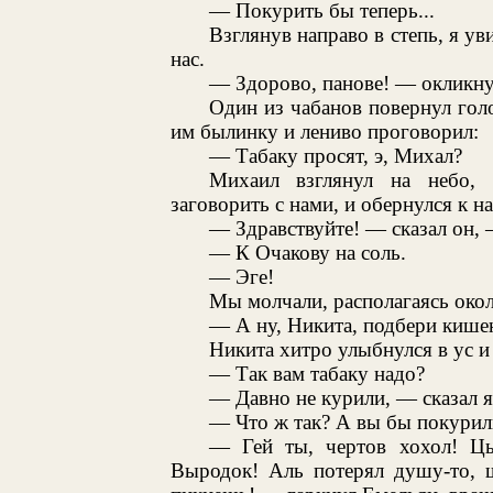
— Покурить бы теперь...
Взглянув направо в степь, я ув
нас.
— Здорово, панове! — окликнул
Один из чабанов повернул гол
им былинку и лениво проговорил:
— Табаку просят, э, Михал?
Михаил взглянул на небо, 
заговорить с нами, и обернулся к на
— Здравствуйте! — сказал он, 
— К Очакову на соль.
— Эге!
Мы молчали, располагаясь окол
— А ну, Никита, подбери кишеню
Никита хитро улыбнулся в ус и
— Так вам табаку надо?
— Давно не курили, — сказал я
— Что ж так? А вы бы покурил
— Гей ты, чертов хохол! Цы
Выродок! Аль потерял душу-то, ш