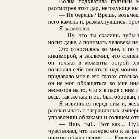
Волна подхватила грязный м
рассмотрев этот дар, негодующе выб
— Не берешь? Врешь, возьмеш
него камень и, размахнувшись, брос
Я засмеялся.
— Ну, что ты скалишь зубы-т
носит даже, а понимать человека не
Это относилось ко мне, и по 
кикиморой, я заключил, что степен
он только в моменты острой зл
позволял себе смеяться над моими
придавало мне в его глазах столько
он не мог обращаться ко мне ина
несмотря на то, что я в паре с ним
весь, так же как и он, был оборван, 
Я извинился перед ним и, жела
рассказывать о заграничных империя
управлении облаками и солнцем отн
— Ишь ты!.. Вот как!.. Ну!.
чувствовал, что интерес его к заг
против обыкновения, — Емельян п