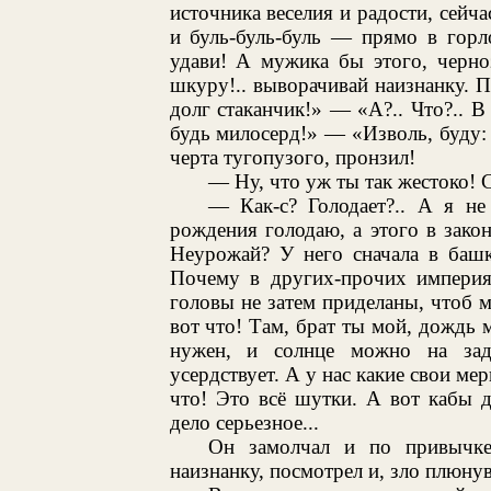
источника веселия и радости, сейч
и буль-буль-буль — прямо в горл
удави! А мужика бы этого, черн
шкуру!.. выворачивай наизнанку. 
долг стаканчик!» — «А?.. Что?.. 
будь милосерд!» — «Изволь, буду: в
черта тугопузого, пронзил!
— Ну, что уж ты так жестоко! 
— Как-с? Голодает?.. А я не
рождения голодаю, а этого в зако
Неурожай? У него сначала в башк
Почему в других-прочих империя
головы не затем приделаны, чтоб 
вот что! Там, брат ты мой, дождь 
нужен, и солнце можно на зад
усердствует. А у нас какие свои мер
что! Это всё шутки. А вот кабы д
дело серьезное...
Он замолчал и по привычке
наизнанку, посмотрел и, зло плюнув