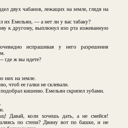
идел двух чабанов, лежащих на земле, глядя на
 их Емельян, — а нет ли у вас табаку?
ову к другому, выплюнул изо рта изжеванную
очевидно испрашивая у него разрешения
м.
— где ж вы идете?
о них на земле.
, чтоб ее галки не склевали.
 подобрал кишеню. Емельян скрипел зубами.
.
и.
ц! Давай, коли хочешь дать, а не смейся!
ляясь по степи? Двину вот по башке, и не