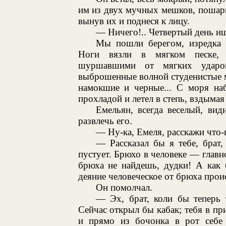
им из двух мучных мешков, пошари
вынув их и поднеся к лицу.
— Ничего!.. Четвертый день ищ
Мы пошли берегом, изредка 
Ноги вязли в мягком песке, 
шуршавшими от мягких ударов
выброшенные волной студенистые м
намокшие и черные... С моря наб
прохладой и летел в степь, вздыма
Емельян, всегда веселый, вид
развлечь его.
— Ну-ка, Емеля, расскажи что-
— Рассказал бы я тебе, брат
пустует. Брюхо в человеке — главн
брюха не найдешь, дудки! А как 
деяние человеческое от брюха проис
Он помолчал.
— Эх, брат, коли бы теперь
Сейчас открыл бы кабак; тебя в пр
и прямо из бочонка в рот себе 