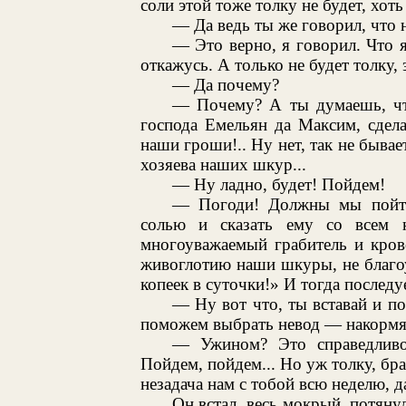
соли этой тоже толку не будет, хот
— Да ведь ты же говорил, что 
— Это верно, я говорил. Что я
откажусь. А только не будет толку, 
— Да почему?
— Почему? А ты думаешь, что
господа Емельян да Максим, сдела
наши гроши!.. Ну нет, так не бывае
хозяева наших шкур...
— Ну ладно, будет! Пойдем!
— Погоди! Должны мы пойти
солью и сказать ему со всем 
многоуважаемый грабитель и кро
живоглотию наши шкуры, не благоу
копеек в суточки!» И тогда последуе
— Ну вот что, ты вставай и п
поможем выбрать невод — накормя
— Ужином? Это справедливо
Пойдем, пойдем... Но уж толку, бр
незадача нам с тобой всю неделю, да
Он встал, весь мокрый, потяну