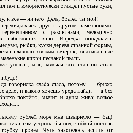
л там и юмористически оглядел пустые руки,
у, и все — ничего! Дела, братец ты мой!
перекидываясь друг с другом замечаниями.
перемешанном с раковинами, мелодично
 набегавших волн. Изредка попадались
едузы, рыбки, куски дерева странной формы,
егал славный свежий ветерок, опахивал нас
я маленькие вихри песчаной пыли.
имо унывал, и я, замечая это, стал пытаться
нибудь!
, да говорилка слаба стала, потому — брюхо
ое дело, и какого хочешь урода найди — а без
брюхо покойно, значит и душа жива; всякое
ходит...
 тысячу рублей море мне швырнуло — бац!
иказчики, сам устроил бы под стойкой постель
трубку провел. Чуть захотелось испить от