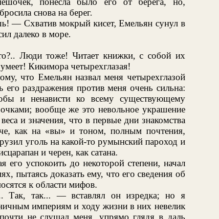
ешочек, понесла было его от берега, но,
росила снова на берег.
ь! — Схватив мокрый кисет, Емельян сунул в
ил далеко в море.
о?.. Люди тоже! Читает книжки, с собой их
 умеет! Кикимора четырехглазая!
тому, что Емельян назвал меня четырехглазой
ь его раздражения против меня очень сильна:
обы и ненависти ко всему существующему
 очками; вообще же это невольное украшение
 веса и значения, что в первые дни знакомства
че, как на «вы» и тоном, полным почтения,
 грузил уголь на какой-то румынский пароход и
исцарапан и черен, как сатана.
я его успокоить до некоторой степени, начал
х, пытаясь доказать ему, что его сведения об
осятся к области мифов.
. Так, так... — вставлял он изредка; но я
раничным империям и ходу жизни в них невелик
очти не слушал меня, упрямо глядя в даль