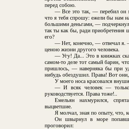
перед собою.
— Все это так, — перебил он
что я тебя спрошу: ежели бы нам на
большими деньгами, — подчеркнул 
так ты как бы, ради приобретения 
его?
— Нет, конечно, — отвечал я. 
ценою жизни другого человека.
— Угу! Да... Это в книжках ска
самом-то деле тот самый барин, чт
пришлось, — наверняка бы при уд
нибудь обездушил. Права! Вот они,
У моего носа красовался внуш
— И всяк человек — только
руководствуется. Права тоже!..
Емельян нахмурился, спрят
выцветшие.
Я молчал, зная по опыту, что, 
Он швырнул в море попавши
проговорил: