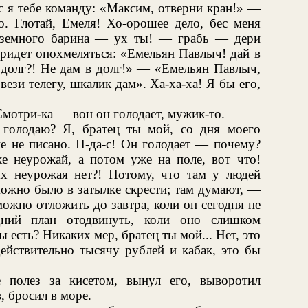
ас я тебе команду: «Максим, отверни кран!» —
о. Глотай, Емеля! Хо-орошее дело, бес меня
оземного барина — ух ты! — грабь — дери
Придет опохмеляться: «Емельян Павлыч! дай в
В долг?! Не дам в долг!» — «Емельян Павлыч,
ези телегу, шкалик дам». Ха-ха-ха! Я бы его,
Смотри-ка — вон он голодает, мужик-то.
 голодаю? Я, братец ты мой, со дня моего
не не писано. Н-да-с! Он голодает — почему?
е неурожай, а потом уже на поле, вот что!
х неурожая нет?! Потому, что там у людей
можно было в затылке скрести; там думают, —
можно отложить до завтра, коли он сегодня не
ний план отодвинуть, коли оно слишком
ы есть? Никаких мер, братец ты мой... Нет, это
ействительно тысячу рублей и кабак, это бы
 полез за кисетом, вынул его, выворотил
, бросил в море.