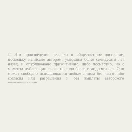
© Это произведение перешло в общественное достояние,
поскольку написано автором, умершим более семидесяти лет
назад, и опубликовано прижизненно, либо посмертно, но с
момента публикации также прошло более семидесяти лет. Оно
может свободно использоваться любым лицом без чьего-либо
согласия или разрешения и без выплаты авторского
вознаграждения.
Email:
otklik@ilibrary.ru
О библиотеке
Реклама на сайте
©1996—2026 Алексей Комаров. Подборка произведений,
оформление, программирование.