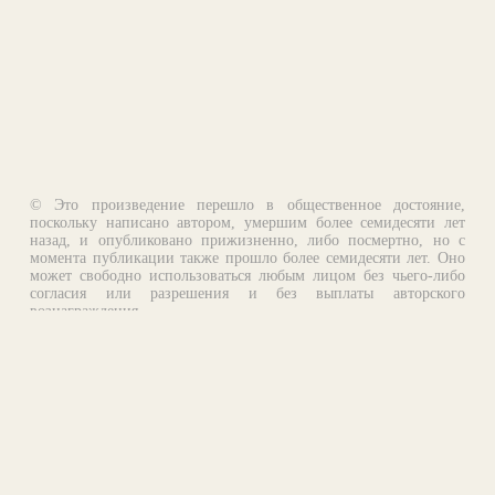
© Это произведение перешло в общественное достояние,
поскольку написано автором, умершим более семидесяти лет
назад, и опубликовано прижизненно, либо посмертно, но с
момента публикации также прошло более семидесяти лет. Оно
может свободно использоваться любым лицом без чьего-либо
согласия или разрешения и без выплаты авторского
вознаграждения.
Email:
otklik@ilibrary.ru
О библиотеке
Реклама на сайте
©1996—2026 Алексей Комаров. Подборка произведений,
оформление, программирование.