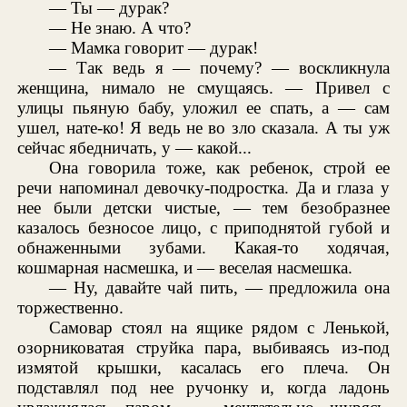
— Ты — дурак?
— Не знаю. А что?
— Мамка говорит — дурак!
— Так ведь я — почему? — воскликнула
женщина, нимало не смущаясь. — Привел с
улицы пьяную бабу, уложил ее спать, а — сам
ушел, нате-ко! Я ведь не во зло сказала. А ты уж
сейчас ябедничать, у — какой...
Она говорила тоже, как ребенок, строй ее
речи напоминал девочку-подростка. Да и глаза у
нее были детски чистые, — тем безобразнее
казалось безносое лицо, с приподнятой губой и
обнаженными зубами. Какая-то ходячая,
кошмарная насмешка, и — веселая насмешка.
— Ну, давайте чай пить, — предложила она
торжественно.
Самовар стоял на ящике рядом с Ленькой,
озорниковатая струйка пара, выбиваясь из-под
измятой крышки, касалась его плеча. Он
подставлял под нее ручонку и, когда ладонь