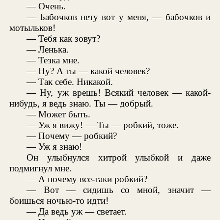
— Очень.
— Бабочков нету вот у меня, — бабочков и
мотыльков!
— Тебя как зовут?
— Ленька.
— Тезка мне.
— Ну? А ты — какой человек?
— Так себе. Никакой.
— Ну, уж врешь! Всякий человек — какой-
нибудь, я ведь знаю. Ты — добрый.
— Может быть.
— Уж я вижу! — Ты — робкий, тоже.
— Почему — робкий?
— Уж я знаю!
Он улыбнулся хитрой улыбкой и даже
подмигнул мне.
— А почему все-таки робкий?
— Вот — сидишь со мной, значит —
боишься ночью-то идти!
— Да ведь уж — светает.