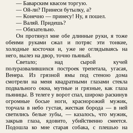
— Баварским квасом торгую.
— Ой-ли? Принеси бутылку, а?
— Конечно — принесу! Ну, я пошел.
— Валяй. Придешь?
— Обязательно.
Он протянул мне обе длинные руки, я тоже
обеими руками сжал и потряс эти тонкие,
холодные косточки и, уже не оглядываясь на
него, вылез на двор, точно пьяный.
Светало; над сырой кучей
полуразвалившихся построек трепетала, угасая,
Венера. Из грязной ямы под стеною дома
смотрели на меня квадратными глазами стекла
подвального окна, мутные и грязные, как глаза
пьяницы. В телеге у ворот спал, широко раскинув
огромные босые ноги, краснорожий мужик,
торчала в небо густая, жесткая борода — в ней
светились белые зубы, — казалось, что мужик,
закрыв глаза, ядовито, убийственно смеется.
Подошла ко мне старая собака, с плешью на