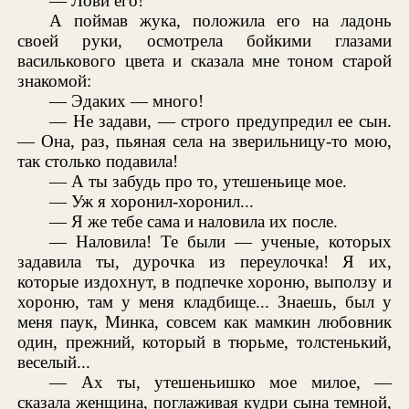
— Лови его!
А поймав жука, положила его на ладонь
своей руки, осмотрела бойкими глазами
василькового цвета и сказала мне тоном старой
знакомой:
— Эдаких — много!
— Не задави, — строго предупредил ее сын.
— Она, раз, пьяная села на зверильницу-то мою,
так столько подавила!
— А ты забудь про то, утешеньице мое.
— Уж я хоронил-хоронил...
— Я же тебе сама и наловила их после.
— Наловила! Те были — ученые, которых
задавила ты, дурочка из переулочка! Я их,
которые издохнут, в подпечке хороню, выползу и
хороню, там у меня кладбище... Знаешь, был у
меня паук, Минка, совсем как мамкин любовник
один, прежний, который в тюрьме, толстенький,
веселый...
— Ах ты, утешеньишко мое милое, —
сказала женщина, поглаживая кудри сына темной,