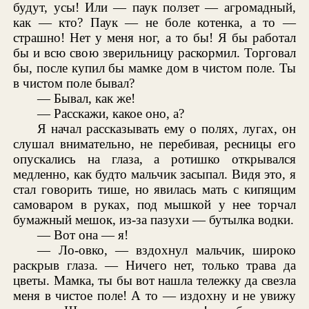
будут, усы! Или — паук ползет — агромадный,
как — кто? Паук — не боле котенка, а то —
страшно! Нет у меня ног, а то бы! Я бы работал
бы и всю свою зверильницу раскормил. Торговал
бы, после купил бы мамке дом в чистом поле. Ты
в чистом поле бывал?
— Бывал, как же!
— Расскажи, какое оно, а?
Я начал рассказывать ему о полях, лугах, он
слушал внимательно, не перебивая, ресницы его
опускались на глаза, а ротишко открывался
медленно, как будто мальчик засыпал. Видя это, я
стал говорить тише, но явилась мать с кипящим
самоваром в руках, под мышкой у нее торчал
бумажный мешок, из-за пазухи — бутылка водки.
— Вот она — я!
— Ло-овко, — вздохнул мальчик, широко
раскрыв глаза. — Ничего нет, только трава да
цветы. Мамка, ты бы вот нашла тележку да свезла
меня в чистое поле! А то — издохну и не увижу