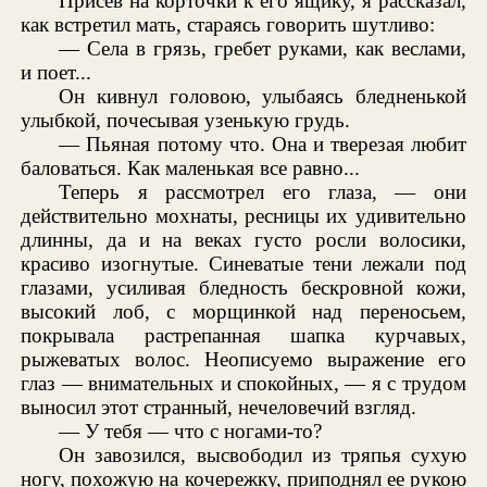
Присев на корточки к его ящику, я рассказал,
как встретил мать, стараясь говорить шутливо:
— Села в грязь, гребет руками, как веслами,
и поет...
Он кивнул головою, улыбаясь бледненькой
улыбкой, почесывая узенькую грудь.
— Пьяная потому что. Она и тверезая любит
баловаться. Как маленькая все равно...
Теперь я рассмотрел его глаза, — они
действительно мохнаты, ресницы их удивительно
длинны, да и на веках густо росли волосики,
красиво изогнутые. Синеватые тени лежали под
глазами, усиливая бледность бескровной кожи,
высокий лоб, с морщинкой над переносьем,
покрывала растрепанная шапка курчавых,
рыжеватых волос. Неописуемо выражение его
глаз — внимательных и спокойных, — я с трудом
выносил этот странный, нечеловечий взгляд.
— У тебя — что с ногами-то?
Он завозился, высвободил из тряпья сухую
ногу, похожую на кочережку, приподнял ее рукою