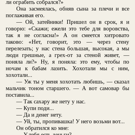
ли ограбить собрался?»
Она засмеялась, обняв сына за плечи и все
поглаживая его.
— Ой, затейники! Пришел он в срок, я и
говорю: «Скажи; ежели это тебе для воровства,
так я не согласна!» А он смеется хитровато
таково: «Нет, говорит, это — через стену
перелезать; у нас стена большая, высокая, а мы
люди грешные, а грех-от за стеной живет, —
поняла ли?» Ну, я поняла: это ему, чтобы по
ночам к бабам лазить. Хохотали мы с ним,
хохотали...
— Уж ты у меня хохотать любишь, — сказал
мальчик тоном старшего. — А вот самовар бы
поставила...
— Так сахару же нету у нас.
— Купи поди...
— Да и денег нету.
— Уй, ты, пропивашка! У него возьми вот...
Он обратился ко мне:
— У тебя есть деньги?