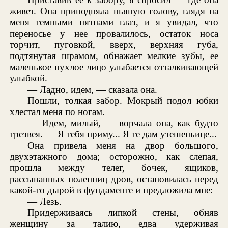
живет. Она приподняла пьяную голову, глядя на
меня темными пятнами глаз, и я увидал, что
переносье у нее провалилось, остаток носа
торчит, пуговкой, вверх, верхняя губа,
подтянутая шрамом, обнажает мелкие зубы, ее
маленькое пухлое лицо улыбается отталкивающей
улыбкой.
— Ладно, идем, — сказала она.
Пошли, толкая забор. Мокрый подол юбки
хлестал меня по ногам.
— Идем, милый, — ворчала она, как будто
трезвея. — Я тебя приму... Я те дам утешеньице...
Она привела меня на двор большого,
двухэтажного дома; осторожно, как слепая,
прошла между телег, бочек, ящиков,
рассыпанных поленниц дров, остановилась перед
какой-то дырой в фундаменте и предложила мне:
— Лезь.
Придерживаясь липкой стены, обняв
женщину за талию, едва удерживая