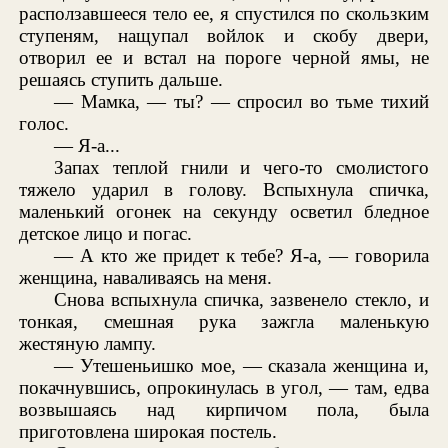
расползавшееся тело ее, я спустился по скользким
ступеням, нащупал войлок и скобу двери,
отворил ее и встал на пороге черной ямы, не
решаясь ступить дальше.
— Мамка, — ты? — спросил во тьме тихий
голос.
— Я-а...
Запах теплой гнили и чего-то смолистого
тяжело ударил в голову. Вспыхнула спичка,
маленький огонек на секунду осветил бледное
детское лицо и погас.
— А кто же придет к тебе? Я-а, — говорила
женщина, наваливаясь на меня.
Снова вспыхнула спичка, зазвенело стекло, и
тонкая, смешная рука зажгла маленькую
жестяную лампу.
— Утешеньишко мое, — сказала женщина и,
покачнувшись, опрокинулась в угол, — там, едва
возвышаясь над кирпичом пола, была
приготовлена широкая постель.