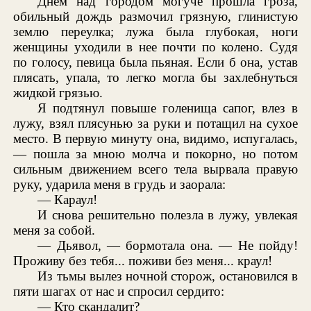
Днем над городом могуче прошла гроза,
обильный дождь размочил грязную, глинистую
землю переулка; лужа была глубокая, ноги
женщины уходили в нее почти по колено. Судя
по голосу, певица была пьяная. Если б она, устав
плясать, упала, то легко могла бы захлебнуться
жидкой грязью.
Я подтянул повыше голенища сапог, влез в
лужу, взял плясунью за руки и потащил на сухое
место. В первую минуту она, видимо, испугалась,
— пошла за мною молча и покорно, но потом
сильным движением всего тела вырвала правую
руку, ударила меня в грудь и заорала:
— Караул!
И снова решительно полезла в лужу, увлекая
меня за собой.
— Дьявол, — бормотала она. — Не пойду!
Проживу без тебя... поживи без меня... краул!
Из тьмы вылез ночной сторож, остановился в
пяти шагах от нас и спросил сердито:
— Кто скандалит?