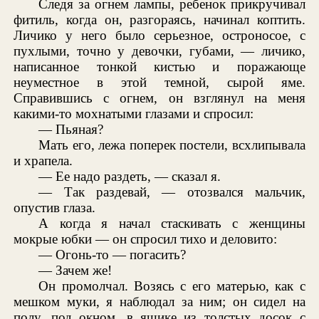
Следя за огнем лампы, ребенок прикручивал
фитиль, когда он, разгораясь, начинал коптить.
Личико у него было серьезное, остроносое, с
пухлыми, точно у девочки, губами, — личико,
написанное тонкой кистью и поражающе
неуместное в этой темной, сырой яме.
Справившись с огнем, он взглянул на меня
какими-то мохнатыми глазами и спросил:
— Пьяная?
Мать его, лежа поперек постели, всхлипывала
и храпела.
— Ее надо раздеть, — сказал я.
— Так раздевай, — отозвался мальчик,
опустив глаза.
А когда я начал стаскивать с женщины
мокрые юбки — он спросил тихо и деловито:
— Огонь-то — погасить?
— Зачем же!
Он промолчал. Возясь с его матерью, как с
мешком муки, я наблюдал за ним; он сидел на
полу, под окном, в ящике из толстых досок с