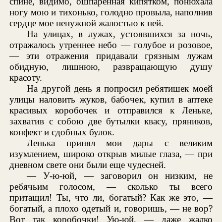
спине, видимо, ошпаренная кипятком, понюхала
ногу мою и тихонько, голодно провыла, наполнив
сердце мое ненужной жалостью к ней.
На улицах, в лужах, устоявшихся за ночь,
отражалось утреннее небо — голубое и розовое,
— эти отражения придавали грязным лужам
обидную, лишнюю, развращающую душу
красоту.
На другой день я попросил ребятишек моей
улицы наловить жуков, бабочек, купил в аптеке
красивых коробочек и отправился к Леньке,
захватив с собою две бутылки квасу, пряников,
конфект и сдобных булок.
Ленька принял мои дары с великим
изумлением, широко открыв милые глаза, — при
дневном свете они были еще чудесней.
— У-ю-юй, — заговорил он низким, не
ребячьим голосом, — сколько ты всего
притащил! Ты, что ли, богатый? Как же это, —
богатый, а плохо одетый и, говоришь, — не вор?
Вот так коробочки! Ую-юй, — даже жалко