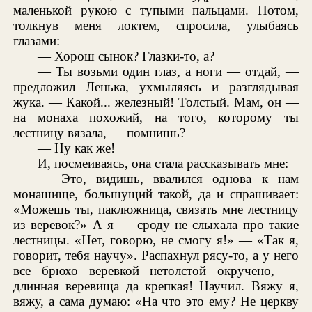
маленькой рукою с тупыми пальцами. Потом,
толкнув меня локтем, спросила, улыбаясь
глазами:
— Хорош сынок? Глазки-то, а?
— Ты возьми один глаз, а ноги — отдай, —
предложил Ленька, ухмыляясь и разглядывая
жука. — Какой... железный! Толстый. Мам, он —
на монаха похожий, на того, которому ты
лестницу вязала, — помнишь?
— Ну как же!
И, посмеиваясь, она стала рассказывать мне:
— Это, видишь, ввалился однова к нам
монашище, большущий такой, да и спрашивает:
«Можешь ты, паклюжница, связать мне лестницу
из веревок?» А я — сроду не слыхала про такие
лестницы. «Нет, говорю, не смогу я!» — «Так я,
говорит, тебя научу». Распахнул рясу-то, а у него
все брюхо веревкой нетолстой окручено, —
длинная веревища да крепкая! Научил. Вяжу я,
вяжу, а сама думаю: «На что это ему? Не церкву