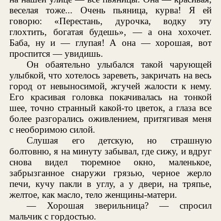
веселая тоже... Очень пьяница, курва! Я ей
говорю: «Перестань, дурочка, водку эту
глохтить, богатая будешь», — а она хохочет.
Баба, ну и — глупая! А она — хорошая, вот
проспится — увидишь.
Он обаятельно улыбался такой чарующей
улыбкой, что хотелось зареветь, закричать на весь
город от невыносимой, жгучей жалости к нему.
Его красивая головка покачивалась на тонкой
шее, точно странный какой-то цветок, а глаза все
более разгорались оживлением, притягивая меня
с необоримою силой.
Слушая его детскую, но страшную
болтовню, я на минуту забывал, где сижу, и вдруг
снова видел тюремное окно, маленькое,
забрызганное снаружи грязью, черное жерло
печи, кучу пакли в углу, а у двери, на тряпье,
желтое, как масло, тело женщины-матери.
— Хорошая зверильница? — спросил
мальчик с гордостью.