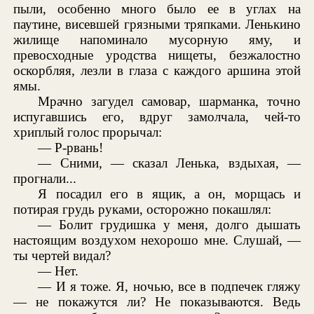
пыли, особенно много было ее в углах на
паутине, висевшей грязными тряпками. Ленькино
жилище напоминало мусорную яму, и
превосходные уродства нищеты, безжалостно
оскорбляя, лезли в глаза с каждого аршина этой
ямы.
Мрачно загудел самовар, шарманка, точно
испугавшись его, вдруг замолчала, чей-то
хриплый голос прорычал:
— Р-рвань!
— Сними, — сказал Ленька, вздыхая, —
прогнали...
Я посадил его в ящик, а он, морщась и
потирая грудь руками, осторожно покашлял:
— Болит грудишка у меня, долго дышать
настоящим воздухом нехорошо мне. Слушай, —
ты чертей видал?
— Нет.
— И я тоже. Я, ночью, все в подпечек гляжу
— не покажутся ли? Не показываются. Ведь