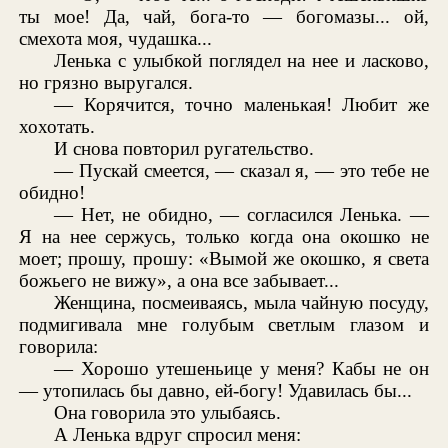
ты мое! Да, чай, бога-то — богомазы... ой,
смехота моя, чудашка...
Ленька с улыбкой поглядел на нее и ласково,
но грязно выругался.
— Корячится, точно маленькая! Любит же
хохотать.
И снова повторил ругательство.
— Пускай смеется, — сказал я, — это тебе не
обидно!
— Нет, не обидно, — согласился Ленька. —
Я на нее сержусь, только когда она окошко не
моет; прошу, прошу: «Вымой же окошко, я света
божьего не вижу», а она все забывает...
Женщина, посмеиваясь, мыла чайную посуду,
подмигивала мне голубым светлым глазом и
говорила:
— Хорошо утешеньице у меня? Кабы не он
— утопилась бы давно, ей-богу! Удавилась бы...
Она говорила это улыбаясь.
А Ленька вдруг спросил меня: