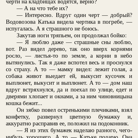
черти на кладбищах водятся, верно?
— А на что тебе их?
— Интересно. Вдруг один черт — добрый?
Водовозова Катька видела чертика в погребе, —
испугалась. А я страшного не боюсь.
Закутав ноги тряпьем, он продолжал бойко:
— Я люблю даже — страшные сны люблю,
вот. Раз видел дерево, так оно вверх корнями
росло, — листья-то по земле, а корни в небо
вытянулись. Так я даже вспотел весь и проснулся
со страху. А то — мамку видел: лежит голая, а
собака живот выедает ей, выкусит кусочек и
выплюнет, выкусит и выплюнет. А то — дом наш
вдруг встряхнулся, да и поехал по улице, едет и
дверями хлопает и окнами, а за ним чиновницына
кошка бежит...
Он зябко повел остренькими плечиками, взял
конфетку, развернул цветную бумажку и,
аккуратно расправив ее, положил на подоконник.
— Я из этих бумажек наделаю разного, чего-
нибудь хорошего. А то — Катьке подарю. Она