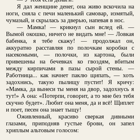
Я дал женщине денег, она живо вскочила на
ноги, сняла с печи маленький самовар, измятый,
чумазый, и скрылась за дверью, напевая в нос.
— Мамка! — крикнул сын вслед ей. —
Вымой окошко, ничего не видать мне! — Ловкая
бабенка, я тебе скажу! — продолжал он,
аккуратно расставляя по полочкам коробки с
насекомыми, — полочки, из картона, были
привешены на бечевках ко гвоздям, вбитым
между кирпичами в пазы сырой стены. —
Работница... как начнет паклю щипать, — хоть
задохнись, такую пылищу пустит! Я кричу:
«Мамка, да вынеси ты меня на двор, задохнусь я
тут!» А она: «Потерпи, говорит, а то мне без тебя
скучно будет». Любит она меня, да и всё! Щиплет
и поет, песен она знает тыщу!
Оживленный, красиво сверкая дивными
глазами, приподняв густые брови, он запел
хриплым альтовым голосом: