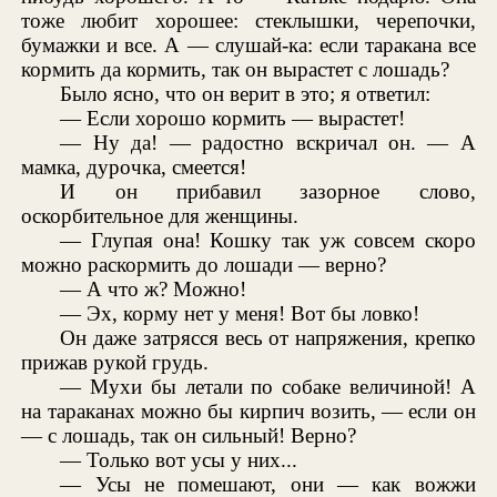
тоже любит хорошее: стеклышки, черепочки,
бумажки и все. А — слушай-ка: если таракана все
кормить да кормить, так он вырастет с лошадь?
Было ясно, что он верит в это; я ответил:
— Если хорошо кормить — вырастет!
— Ну да! — радостно вскричал он. — А
мамка, дурочка, смеется!
И он прибавил зазорное слово,
оскорбительное для женщины.
— Глупая она! Кошку так уж совсем скоро
можно раскормить до лошади — верно?
— А что ж? Можно!
— Эх, корму нет у меня! Вот бы ловко!
Он даже затрясся весь от напряжения, крепко
прижав рукой грудь.
— Мухи бы летали по собаке величиной! А
на тараканах можно бы кирпич возить, — если он
— с лошадь, так он сильный! Верно?
— Только вот усы у них...
— Усы не помешают, они — как вожжи