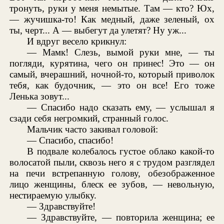
тронуть, руки у меня немытые. Там — кто? Юх,
— жучишка-то! Как медный, даже зеленый, ох
ты, черт... А — выбегут да улетят? Ну уж...
И вдруг весело крикнул:
— Мамк! Слезь, вымой руки мне, — ты
погляди, курятина, чего он принес! Это — он
самый, вчерашний, ночной-то, который приволок
тебя, как будочник, — это он все! Его тоже
Ленька зовут...
— Спасибо надо сказать ему, — услышал я
сзади себя негромкий, странный голос.
Мальчик часто закивал головой:
— Спасибо, спасибо!
В подвале колебалось густое облако какой-то
волосатой пыли, сквозь него я с трудом разглядел
на печи встрепанную голову, обезображенное
лицо женщины, блеск ее зубов, — невольную,
нестираемую улыбку.
— Здравствуйте!
— Здравствуйте, — повторила женщина; ее