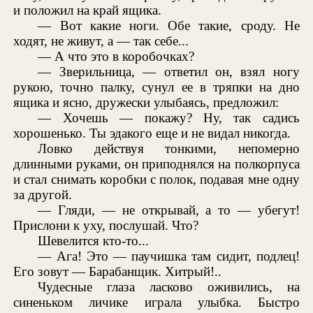
и положил на край ящика.
— Вот какие ноги. Обе такие, сроду. Не
ходят, не живут, а — так себе...
— А что это в коробочках?
— Зверильница, — ответил он, взял ногу
рукою, точно палку, сунул ее в тряпки на дно
ящика и ясно, дружески улыбаясь, предложил:
— Хочешь — покажу? Ну, так садись
хорошенько. Ты эдакого еще и не видал никогда.
Ловко действуя тонкими, непомерно
длинными руками, он приподнялся на полкорпуса
и стал снимать коробки с полок, подавая мне одну
за другой.
— Гляди, — не открывай, а то — убегут!
Прислони к уху, послушай. Что?
Шевелится кто-то...
— Ага! Это — паучишка там сидит, подлец!
Его зовут — Барабанщик. Хитрый!..
Чудесные глаза ласково оживились, на
синеньком личике играла улыбка. Быстро