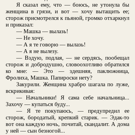
Я сказал ему, что — боюсь, не утонула бы
женщина в грязи, и вот — хочу вытащить ее;
сторож присмотрелся к пьяной, громко отхаркнул
и приказал:
— Машка — вылазь!
— Не хочу.
— А я те говорю — вылазь!
— А я не вылезу.
— Вздую, подлая, — не сердясь, пообещал
сторож и добродушно, словоохотливо обратился
ко мне: — Это — здешняя, паклюжница,
Фролиха, Машка. Папироски нету?
Закурили. Женщина храбро шагала по луже,
вскрикивая:
— Начальники! Я сама себе начальница...
Захочу — купаться буду...
— Я те покупаюсь, — предупредил ее
сторож, бородатый, крепкий старик. — Эдак-то
вот она каждую ночь, почитай, скандалит. А дома
у ней — сын безногой...