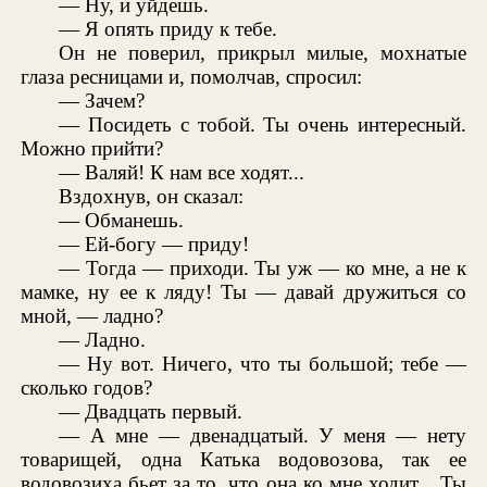
— Ну, и уйдешь.
— Я опять приду к тебе.
Он не поверил, прикрыл милые, мохнатые
глаза ресницами и, помолчав, спросил:
— Зачем?
— Посидеть с тобой. Ты очень интересный.
Можно прийти?
— Валяй! К нам все ходят...
Вздохнув, он сказал:
— Обманешь.
— Ей-богу — приду!
— Тогда — приходи. Ты уж — ко мне, а не к
мамке, ну ее к ляду! Ты — давай дружиться со
мной, — ладно?
— Ладно.
— Ну вот. Ничего, что ты большой; тебе —
сколько годов?
— Двадцать первый.
— А мне — двенадцатый. У меня — нету
товарищей, одна Катька водовозова, так ее
водовозиха бьет за то, что она ко мне ходит... Ты