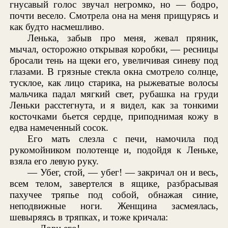
гнусавый голос звучал негромко, но — бодро,
почти весело. Смотрела она на меня прищурясь и
как будто насмешливо.
Ленька, забыв про меня, жевал пряник,
мычал, осторожно открывая коробки, — ресницы
бросали тень на щеки его, увеличивая синеву под
глазами. В грязные стекла окна смотрело солнце,
тусклое, как лицо старика, на рыжеватые волосы
мальчика падал мягкий свет, рубашка на груди
Леньки расстегнута, и я видел, как за тонкими
косточками бьется сердце, приподнимая кожу в
едва намеченный сосок.
Его мать слезла с печи, намочила под
рукомойником полотенце и, подойдя к Леньке,
взяла его левую руку.
— Убег, стой, — убег! — закричал он и весь,
всем телом, завертелся в ящике, разбрасывая
пахучее тряпье под собой, обнажая синие,
неподвижные ноги. Женщина засмеялась,
шевыряясь в тряпках, и тоже кричала: