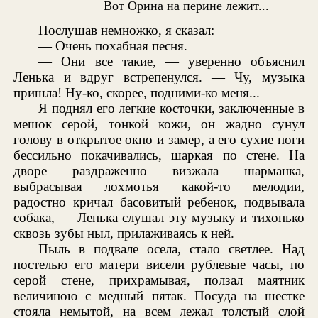
Вот Орина на перине лежит...
Послушав немножко, я сказал:
— Очень похабная песня.
— Они все такие, — уверенно объяснил
Ленька и вдруг встрепенулся. — Чу, музыка
пришла! Ну-ко, скорее, подними-ко меня...
Я поднял его легкие косточки, заключенные в
мешок серой, тонкой кожи, он жадно сунул
голову в открытое окно и замер, а его сухие ноги
бессильно покачивались, шаркая по стене. На
дворе раздраженно визжала шарманка,
выбрасывая лохмотья какой-то мелодии,
радостно кричал басовитый ребенок, подвывала
собака, — Ленька слушал эту музыку и тихонько
сквозь зубы ныл, прилаживаясь к ней.
Пыль в подвале осела, стало светлее. Над
постелью его матери висели рублевые часы, по
серой стене, прихрамывая, ползал маятник
величиною с медный пятак. Посуда на шестке
стояла немытой, на всем лежал толстый слой