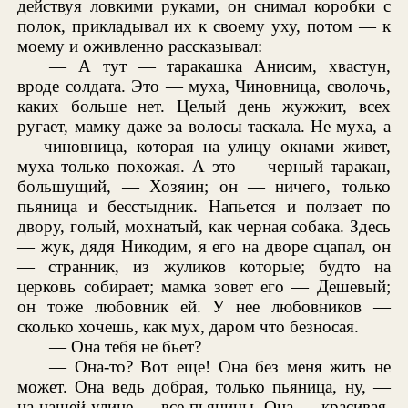
действуя ловкими руками, он снимал коробки с
полок, прикладывал их к своему уху, потом — к
моему и оживленно рассказывал:
— А тут — таракашка Анисим, хвастун,
вроде солдата. Это — муха, Чиновница, сволочь,
каких больше нет. Целый день жужжит, всех
ругает, мамку даже за волосы таскала. Не муха, а
— чиновница, которая на улицу окнами живет,
муха только похожая. А это — черный таракан,
большущий, — Хозяин; он — ничего, только
пьяница и бесстыдник. Напьется и ползает по
двору, голый, мохнатый, как черная собака. Здесь
— жук, дядя Никодим, я его на дворе сцапал, он
— странник, из жуликов которые; будто на
церковь собирает; мамка зовет его — Дешевый;
он тоже любовник ей. У нее любовников —
сколько хочешь, как мух, даром что безносая.
— Она тебя не бьет?
— Она-то? Вот еще! Она без меня жить не
может. Она ведь добрая, только пьяница, ну, —
на нашей улице — все пьяницы. Она — красивая,