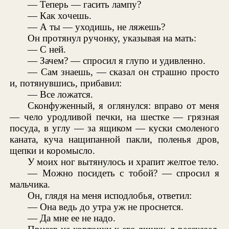
— Теперь — гасить лампу?
— Как хочешь.
— А ты — уходишь, не ляжешь?
Он протянул ручонку, указывая на мать:
— С ней.
— Зачем? — спросил я глупо и удивленно.
— Сам знаешь, — сказал он страшно просто
и, потянувшись, прибавил:
— Все ложатся.
Сконфуженный, я оглянулся: вправо от меня
— чело уродливой печки, на шестке — грязная
посуда, в углу — за ящиком — куски смоленого
каната, куча нащипанной пакли, поленья дров,
щепки и коромысло.
У моих ног вытянулось и храпит желтое тело.
— Можно посидеть с тобой? — спросил я
мальчика.
Он, глядя на меня исподлобья, ответил:
— Она ведь до утра уж не проснется.
— Да мне ее не надо.