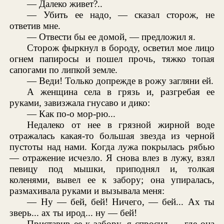
— Далеко живет?..
— Убить ее надо, — сказал сторож, не
ответив мне.
— Отвести бы ее домой, — предложил я.
Сторож фыркнул в бороду, осветил мое лицо
огнем папиросы и пошел прочь, тяжко топая
сапогами по липкой земле.
— Веди! Только допрежде в рожу загляни ей.
А женщина села в грязь и, разгребая ее
руками, завизжала гнусаво и дико:
— Как по-о мор-рю...
Недалеко от нее в грязной жирной воде
отражалась какая-то большая звезда из черной
пустоты над нами. Когда лужа покрылась рябью
— отражение исчезло. Я снова влез в лужу, взял
певицу под мышки, приподнял и, толкая
коленями, вывел ее к забору; она упиралась,
размахивала руками и вызывала меня:
— Ну — бей, бей! Ничего, — бей... Ах ты
зверь... ах ты ирод... ну — бей!
Приставив ее к забору, я спросил — где она