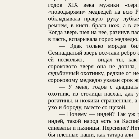
годов XIX века мужики «серг
«поводырями» медведей на всю Ро
обкладывала правую руку лубка
ремнем, в кисть брала нож, а в л
Когда зверь шел на нее, разинув па
в пасть, вспарывала горло медведю.
— Эдак только мордва била
Семнадцатый зверь все-таки ребро 
ей несколько, — видал ты, как
сорокового зверя она не дошла, 
судьбинный охотнику, редкие от н
сороковому медведю указан срок ж
— У меня, годов с двадцать
охотник, из столицы наехал, дак 
рогатины, и ножики страшенные, а 
ухо и бороду, вместе со щекой.
— Почему — индей? Так уж ро
индей, такой народ есть за Касп
синеваты и пьяницы. Персияне? Нет,
бы пленные наши, как татара али 