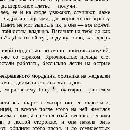
в да шерстяное платье — получи!
ек, ее и на сходе уважают, слушают, даже
а выдрала с корнями, дак корни-те по вершку
 Никто не мог выдрать их, а она — все может.
тайностям владыка. Взглянет на тебя да как
шь?» Дак ты ей тут, в душу твою, как дверь
ливой гордостью, но скоро, понизив сипучий,
 уже со страхом. Крючковатые пальцы его,
естали работать, бессильно легли на острые
некрещеного мордвина, охотника на медведей
вского движения сороковых годов.
1
, мордовскому богу
, бунтарю, приятелем
сталась подростком-сиротою, ее окрестили,
ицей, и вскоре после этого на ней женился
жила с ним, а на четвертый, весною, лесника
ли в лесной сторожке, и она начала бить
ись обилием этого зверя, и до семидесятых