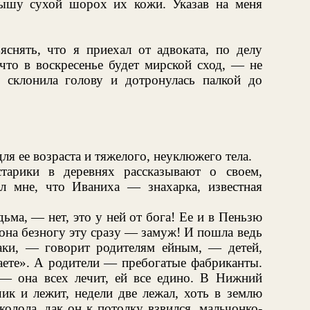
лышу сухой шорох их кожи. Указав на меня
яснять, что я приехал от адвоката, по делу
что в воскресенье будет мирской сход, — не
 склонила голову и дотронулась палкой до
ля ее возраста и тяжелого, неуклюжего тела.
тарики в деревнях рассказывают о своем,
л мне, что Иваниха — знахарка, известная
ьма, — нет, это у ней от бога! Ее и в Пеньзю
 она безногу эту сразу — замуж! И пошла ведь
аки, — говорит родителям ейным, — детей,
наете». А родители — пребогатые фабриканты.
у — она всех лечит, ей все едино. В Нижний
чик и лежит, недели две лежал, хоть в землю
колола, дак он к потолку взвился, мальчонко-