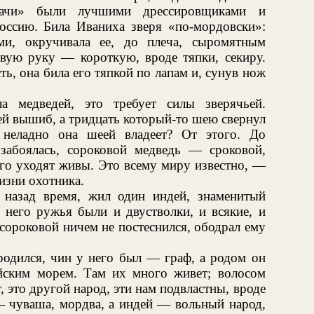
ачи» были лучшими дрессировщиками и
ссию. Била Иваниха зверя «по-мордовски»:
ми, окручивала ее, до плеча, сыромятным
евую руку — короткую, вроде тяпки, секиру.
сть, она била его тяпкой по лапам и, сунув нож
 медведей, это требует силы зверячьей.
ей вышиб, а тридцать который-то шею свернул
 неладно она шеей владеет? От этого. До
забоялась, сороковой медведь — сроковой,
его уходят живы. Это всему миру известно, —
изни охотника.
 назад время, жил один индей, знаменитый
у него ружья были и двустволки, и всякие, и
сороковой ничем не постеснился, ободрал ему
дился, чин у него был — граф, а родом он
ийским морем. Там их много живет; волосом
 это другой народ, эти нам подвластны, вроде
— чуваша, мордва, а индей — вольный народ,