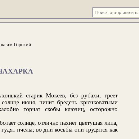
аксим Горький
НАХАРКА
сухонький старик Мокеев, без рубахи, греет
солнце июня, чинит бредень крючковатыми
жалобно торчат скобы ключиц, осторожно
ботает солнце, отлично пахнет цветущая липа,
гудят пчелы; во дни косьбы они трудятся как