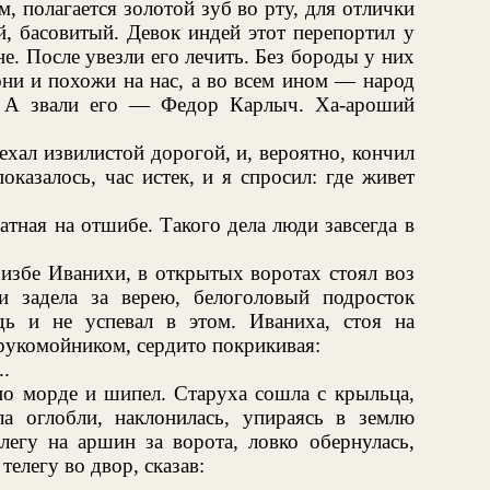
, полагается золотой зуб во рту, для отлички
, басовитый. Девок индей этот перепортил у
ене. После увезли его лечить. Без бороды у них
они и похожи на нас, а во всем ином — народ
к? А звали его — Федор Карлыч. Ха-ароший
ехал извилистой дорогой, и, вероятно, кончил
казалось, час истек, и я спросил: где живет
атная на отшибе. Такого дела люди завсегда в
 избе Иванихи, в открытых воротах стоял воз
и задела за верею, белоголовый подросток
ь и не успевал в этом. Иваниха, стоя на
рукомойником, сердито покрикивая:
.
о морде и шипел. Старуха сошла с крыльца,
а оглобли, наклонилась, упираясь в землю
легу на аршин за ворота, ловко обернулась,
телегу во двор, сказав: