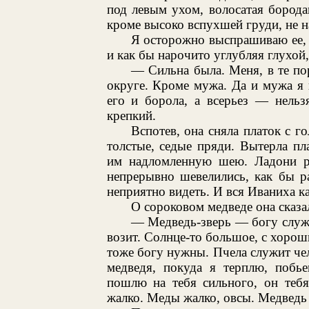
под левым ухом, волосатая бородав
кроме высоко вспухшей груди, не 
Я осторожно выспрашиваю ее, к
и как бы нарочито углубляя глухой
— Сильна была. Меня, в те по
округе. Кроме мужа. Да и мужа я
его и борола, а всерьез — нельз
крепкий.
Вспотев, она сняла платок с г
толстые, седые пряди. Вытерла п
им надломленную шею. Ладони р
непрерывно шевелились, как бы р
неприятно видеть. И вся Иваниха ка
О сороковом медведе она сказа
— Медведь-зверь — богу служит
возит. Солнце-то большое, с хороши
тоже богу нужны. Пчела служит чел
медведя, покуда я терплю, побь
пошлю на тебя сильного, он тебя 
жалко. Меды жалко, овсы. Медведь