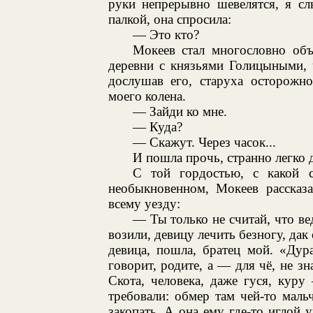
руки непрерывно шевелятся, я с
палкой, она спросила:
— Это кто?
Мокеев стал многословно объ
деревни с князьями Голицыными, 
дослушав его, старуха осторожно
моего колена.
— Зайди ко мне.
— Куда?
— Скажут. Через часок...
И пошла прочь, странно легко д
С той гордостью, с какой с
необыкновенном, Мокеев рассказа
всему уезду:
— Ты только не считай, что вед
возили, девицу лечить безногу, дак
девица, пошла, братец мой. «Дур
говорит, родите, а — для чё, не з
Скота, человека, даже гуся, кур
требовали: обмер там чей-то маль
закопать. А она ему где-то иглой у