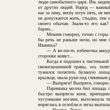
люди самобытного царя. Им, индеям
от других людей. Народ — важный
нас за зиму, весну штук пять, не м
не допускается жить, стыдно, тем 
своего обычая. Звали-то его ка
барин...
Мокеев говорил, точно с горы 
бы речь не раньше ночи, но мне по
Иваниха?
— А во-он-те, избеночка аккур
сторонке живут...
Когда я подошел к чистенькой
свежескошенной травы, ось телег
тужился попятить буланую лошад
крыльце, мыла руки под глиняным 
— Выпряги! Выпряги, говорю..
Парнишка молча бил лошадь п
быстро выпрягла коня, приподнял
чугунными ногами, вытолкнула те
впряглась в оглобли и легка вкатила 
— Неслух. Дурак.