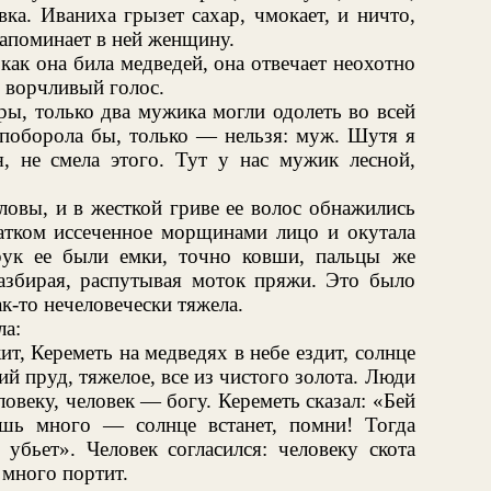
ка. Иваниха грызет сахар, чмокает, и ничто,
напоминает в ней женщину.
ак она била медведей, она отвечает неохотно
, ворчливый голос.
ры, только два мужика могли одолеть во всей
 поборола бы, только — нельзя: муж. Шутя я
я, не смела этого. Тут у нас мужик лесной,
оловы, и в жесткой гриве ее волос обнажились
латком иссеченное морщинами лицо и окутала
ук ее были емки, точно ковши, пальцы же
азбирая, распутывая моток пряжи. Это было
к-то нечеловечески тяжела.
ла:
, Кереметь на медведях в небе ездит, солнце
й пруд, тяжелое, все из чистого золота. Люди
овеку, человек — богу. Кереметь сказал: «Бей
ешь много — солнце встанет, помни! Тогда
убьет». Человек согласился: человеку скота
 много портит.