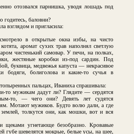
нно отозвался парнишка, уводя лошадь под
 годитесь, баловни?
а взглядом и пригласила:
 смотрело в открытые окна избы, на чисто
котята, аромат сухих трав наполнял светлую
аром чистенький самовар. У печи, на полках,
нки, жестяные коробки из-под сардин. Под
бой, буквица, медвежья капуста — некрасивое
и бодяги, болиголова и какие-то сучья в
стопыренных пальцах, Иваниха спрашивала:
ли-то мужикам дадут ли? Глядите — сердятся
ым-то, — чего они? Девять лет судятся
дям. Мотают мужиков. Будто волю дали, а где
землей, толкутся они, как мошки, вот и вся
и щеками угнетающе безобразно. Кровавые
ей губе шевелятся мокрые, белые усы, на шее,