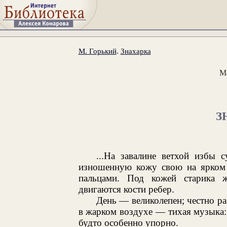
М. Горький
.
Знахарка
М
З
...На завалине ветхой избы 
изношенную кожу свою на ярком 
пальцами. Под кожей старика 
двигаются кости ребер.
День — великолепен; честно ра
в жарком воздухе — тихая музыка: 
будто особенно упорно.