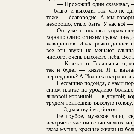
— Прохожий один сказывал, —
— благо, и выходит так, что не од
тоже — благородие. А мы говорим
нехорошо, стало быть. У нас всё — 
Он уже с полчаса упражняетс
хорошо слито с тихим гулом пчел,
жаворонков. Из-за речки доноситс
все эти звуки не мешают слыша
чистого, очень высокого неба. Все 
— Князья-то, Голицыны-то, к
так и будет — князи. Я и внача
пересудишь? А Иваниха натравила 
Неслышно подойдя, с нами пора
синем платке на уродливо большой
лыковой корзиной — в другой; ко
трудом приподняв тяжелую голову, 
— Здравствуй-ко, болтун...
Ее грубое, мужское лицо, ск
исчерчено частой сетью мелких мор
глаза мутны, красные жилки на бе