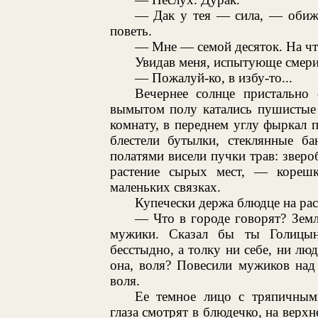
— Дак у тея — сила, — обиже
поветь.
— Мне — семой десяток. На что
Увидав меня, испытующе смерил
— Пожалуй-ко, в избу-то...
Вечернее солнце пристально
вымытом полу катались пушистые 
комнату, в переднем углу фыркал п
блестели бутылки, стеклянные ба
полатями висели пучки трав: зверо
растение сырых мест, — корешк
маленьких связках.
Купечески держа блюдце на ра
— Что в городе говорят? Зем
мужики. Сказал бы ты Голицын
бесстыдно, а толку ни себе, ни лю
она, воля? Повесили мужиков над 
воля.
Ее темное лицо с тряпичным
глаза смотрят в блюдечко, на верхн