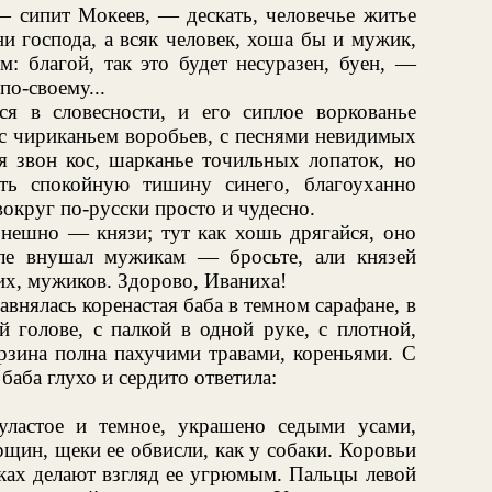
 сипит Мокеев, — дескать, человечье житье
ни господа, а всяк человек, хоша бы и мужик,
: благой, так это будет несуразен, буен, —
по-своему...
я в словесности, и его сиплое воркованье
 с чириканьем воробьев, с песнями невидимых
я звон кос, шарканье точильных лопаток, но
ть спокойную тишину синего, благоуханно
вокруг по-русски просто и чудесно.
онешно — князи; тут как хошь дрягайся, оно
ле внушал мужикам — бросьте, али князей
их, мужиков. Здорово, Иваниха!
внялась коренастая баба в темном сарафане, в
 голове, с палкой в одной руке, с плотной,
рзина полна пахучими травами, кореньями. С
баба глухо и сердито ответила:
уластое и темное, украшено седыми усами,
щин, щеки ее обвисли, как у собаки. Коровьи
лках делают взгляд ее угрюмым. Пальцы левой