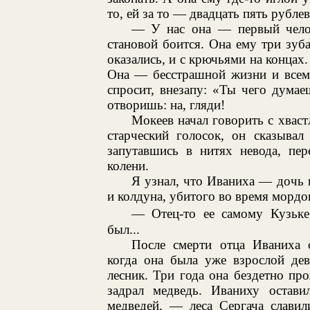
то, ей за то — двадцать пять рубле
— У нас она — первый челов
становой боится. Она ему три зуб
оказались, и с крючьями на концах.
Она — бесстрашной жизни и всем 
спросит, внезапу: «Ты чего думае
отворишь: на, гляди!
Мокеев начал говорить с хваст
старческий голосок, он сказывал
запутавшись в нитях невода, пер
колени.
Я узнал, что Иваниха — дочь 
и колдуна, убитого во время мордо
— Отец-то ее самому Кузьке
был...
После смерти отца Иваниха о
когда она была уже взрослой дев
лесник. Три года она бездетно про
задрал медведь. Иваниху остави
медведей, — леса Сергача славил