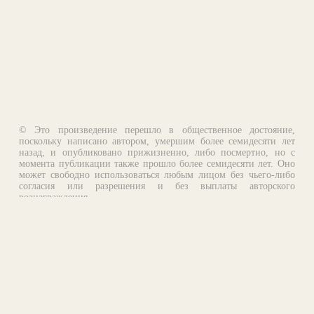
© Это произведение перешло в общественное достояние,
поскольку написано автором, умершим более семидесяти лет
назад, и опубликовано прижизненно, либо посмертно, но с
момента публикации также прошло более семидесяти лет. Оно
может свободно использоваться любым лицом без чьего-либо
согласия или разрешения и без выплаты авторского
вознаграждения.
Email:
otklik@ilibrary.ru
О библиотеке
Реклама на сайте
©1996—2026 Алексей Комаров. Подборка произведений,
оформление, программирование.