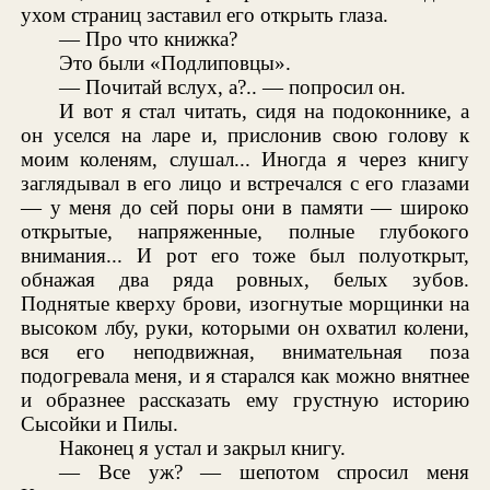
ухом страниц заставил его открыть глаза.
— Про что книжка?
Это были «Подлиповцы».
— Почитай вслух, а?.. — попросил он.
И вот я стал читать, сидя на подоконнике, а
он уселся на ларе и, прислонив свою голову к
моим коленям, слушал... Иногда я через книгу
заглядывал в его лицо и встречался с его глазами
— у меня до сей поры они в памяти — широко
открытые, напряженные, полные глубокого
внимания... И рот его тоже был полуоткрыт,
обнажая два ряда ровных, белых зубов.
Поднятые кверху брови, изогнутые морщинки на
высоком лбу, руки, которыми он охватил колени,
вся его неподвижная, внимательная поза
подогревала меня, и я старался как можно внятнее
и образнее рассказать ему грустную историю
Сысойки и Пилы.
Наконец я устал и закрыл книгу.
— Все уж? — шепотом спросил меня