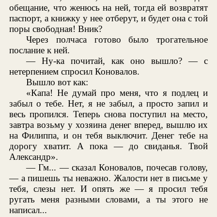
обещание, что женюсь на ней, тогда ей возвратят
паспорт, а книжку у нее отберут, и будет она с той
поры свободная! Вник?
Через полчаса готово было трогательное
послание к ней.
— Ну-ка почитай, как оно вышло? — с
нетерпением спросил Коновалов.
Вышло вот как:
«Капа! Не думай про меня, что я подлец и
забыл о тебе. Нет, я не забыл, а просто запил и
весь пропился. Теперь снова поступил на место,
завтра возьму у хозяина денег вперед, вышлю их
на Филиппа, и он тебя выключит. Денег тебе на
дорогу хватит. А пока — до свиданья. Твой
Александр».
— Гм... — сказал Коновалов, почесав голову,
— а пишешь ты неважно. Жалости нет в письме у
тебя, слезы нет. И опять же — я просил тебя
ругать меня разными словами, а ты этого не
написал...