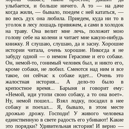
улыбается, и больше ничего. А то — на даче
когда жили, — бывало, поедем с ней кататься, —
во весь дух она любила. Приедем, куда ни то в
уголок в лесу лошадь привяжем, а сами в холодок
на траву. Она велит мне лечь, положит мою
голову себе на колени и читает мне какую-нибудь
книжку. Я слушаю, слушаю, да и засну. Хорошие
истории читала, очень хорошие. Никогда я не
забуду одной — о немом Герасиме и его собаке.
Он, немой-то, гонимый человек был, и никто его,
кроме собаки, не любил. Смеются над ним и все
такое, он сейчас к собаке идет... Очень это
жалостная история... А дело-то было в
крепостное время... Барыня и говорит ему:
«Немой, иди утопи свою собаку, а то она воет».
Ну, немой пошел... Взял лодку, посадил в нее
собаку и поехал... Я, бывало, в этом месте
дрожью дрожу. Господи! У живого человека
единственную в свете радость его убивают! Какие
это порядки? Удивительная история! И верно —