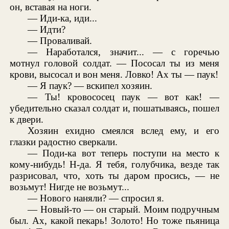
он, вставая на ноги.
— Иди-ка, иди...
— Идти?
— Проваливай.
— Наработался, значит... — с горечью
мотнул головой солдат. — Пососал ты из меня
крови, высосал и вон меня. Ловко! Ах ты — паук!
— Я паук? — вскипел хозяин.
— Ты! кровососец паук — вот как! —
убедительно сказал солдат и, пошатываясь, пошел
к двери.
Хозяин ехидно смеялся вслед ему, и его
глазки радостно сверкали.
— Поди-ка вот теперь поступи на место к
кому-нибудь! Н-да. Я тебя, голубчика, везде так
разрисовал, что, хоть ты даром просись, — не
возьмут! Нигде не возьмут...
— Нового наняли? — спросил я.
— Новый-то — он старый. Моим подручным
был. Ах, какой пекарь! Золото! Но тоже пьяница