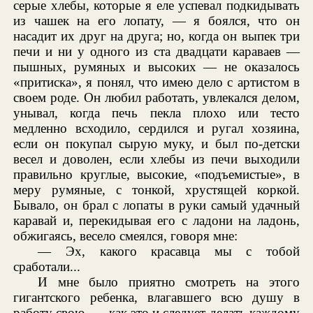
серые хлебы, которые я еле успевал подкидывать
из чашек на его лопату, — я боялся, что он
насадит их друг на друга; но, когда он выпек три
печи и ни у одного из ста двадцати караваев —
пышных, румяных и высоких — не оказалось
«притиска», я понял, что имею дело с артистом в
своем роде. Он любил работать, увлекался делом,
унывал, когда печь пекла плохо или тесто
медленно всходило, сердился и ругал хозяина,
если он покупал сырую муку, и был по-детски
весел и доволен, если хлебы из печи выходили
правильно круглые, высокие, «подъемистые», в
меру румяные, с тонкой, хрустящей коркой.
Бывало, он брал с лопаты в руки самый удачный
каравай и, перекидывая его с ладони на ладонь,
обжигаясь, весело смеялся, говоря мне:
— Эх, какого красавца мы с тобой
сработали...
И мне было приятно смотреть на этого
гигантского ребенка, влагавшего всю душу в
работу свою, — как это и следует делать каждому