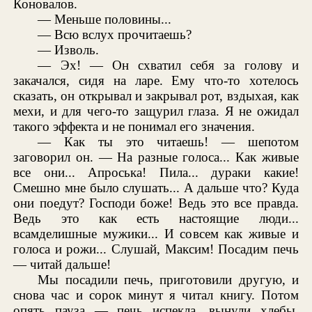
Коновалов.
— Меньше половины...
— Всю вслух прочитаешь?
— Изволь.
— Эх! — Он схватил себя за голову и
закачался, сидя на ларе. Ему что-то хотелось
сказать, он открывал и закрывал рот, вздыхая, как
мехи, и для чего-то защурил глаза. Я не ожидал
такого эффекта и не понимал его значения.
— Как ты это читаешь! — шепотом
заговорил он. — На разные голоса... Как живые
все они... Апроська! Пила... дураки какие!
Смешно мне было слушать... А дальше что? Куда
они поедут? Господи боже! Ведь это все правда.
Ведь это как есть настоящие люди...
всамделишные мужики... И совсем как живые и
голоса и рожи... Слушай, Максим! Посадим печь
— читай дальше!
Мы посадили печь, приготовили другую, и
снова час и сорок минут я читал книгу. Потом
опять пауза — печь испекла, вынули хлебы,