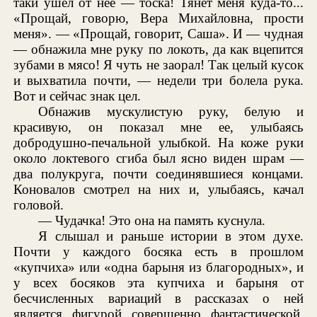
таки ушел от нее — тоска! Тянет меня куда-то...
«Прощай, говорю, Вера Михайловна, прости
меня». — «Прощай, говорит, Саша». И — чудная
— обнажила мне руку по локоть, да как вцепится
зубами в мясо! Я чуть не заорал! Так целый кусок
и выхватила почти, — недели три болела рука.
Вот и сейчас знак цел.
Обнажив мускулистую руку, белую и
красивую, он показал мне ее, улыбаясь
добродушно-печальной улыбкой. На коже руки
около локтевого сгиба был ясно виден шрам —
два полукруга, почти соединявшиеся концами.
Коновалов смотрел на них и, улыбаясь, качал
головой.
— Чудачка! Это она на память куснула.
Я слышал и раньше истории в этом духе.
Почти у каждого босяка есть в прошлом
«купчиха» или «одна барыня из благородных», и
у всех босяков эта купчиха и барыня от
бесчисленных вариаций в рассказах о ней
является фигурой совершенно фантастической,