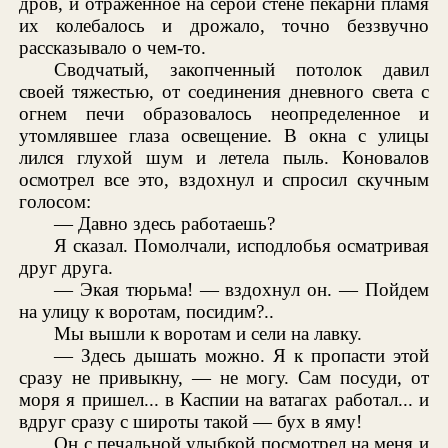
дров, и отраженное на серой стене пекарни пламя
их колебалось и дрожало, точно беззвучно
рассказывало о чем-то.
Сводчатый, закопченный потолок давил
своей тяжестью, от соединения дневного света с
огнем печи образовалось неопределенное и
утомлявшее глаза освещение. В окна с улицы
лился глухой шум и летела пыль. Коновалов
осмотрел все это, вздохнул и спросил скучным
голосом:
— Давно здесь работаешь?
Я сказал. Помолчали, исподлобья осматривая
друг друга.
— Экая тюрьма! — вздохнул он. — Пойдем
на улицу к воротам, посидим?..
Мы вышли к воротам и сели на лавку.
— Здесь дышать можно. Я к пропасти этой
сразу не привыкну, — не могу. Сам посуди, от
моря я пришел... в Каспии на ватагах работал... и
вдруг сразу с широты такой — бух в яму!
Он с печальной улыбкой посмотрел на меня и