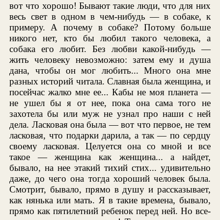
вот что хорошо! Бывают такие люди, что для них
весь свет в одном в чем-нибудь — в собаке, к
примеру. А почему в собаке? Потому больше
никого нет, кто бы любил такого человека, а
собака его любит. Без любви какой-нибудь —
жить человеку невозможно: затем ему и душа
дана, чтобы он мог любить... Много она мне
разных историй читала. Славная была женщина, и
посейчас жалко мне ее... Кабы не моя планета —
не ушел бы я от нее, пока она сама того не
захотела бы или муж не узнал про наши с ней
дела. Ласковая она была — вот что первое, не тем
ласковая, что подарки дарила, а так — по сердцу
своему ласковая. Целуется она со мной и все
такое — женщина как женщина... а найдет,
бывало, на нее этакий тихий стих... удивительно
даже, до чего она тогда хороший человек была.
Смотрит, бывало, прямо в душу и рассказывает,
как нянька или мать. Я в такие времена, бывало,
прямо как пятилетний ребенок перед ней. Но все-