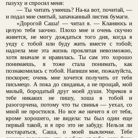
пазуху и спросил меня:
— Ты читать умеешь? На-ка вот, почитай, —
и подал мне смятый, запачканный листик бумаги.
«Дорогой Саша! — читал я. — Кланяюсь и
целую тебя заочно. Плохо мне и очень скучно
живется, не могу дождаться того дня, когда я
уеду с тобой или буду жить вместе с тобой;
надоела мне эта жизнь проклятая невозможно,
хотя вначале и нравилась. Ты сам это хорошо
понимаешь, я тоже стала понимать, как
познакомилась с тобой. Напиши мне, пожалуйста,
поскорее; очень мне хочется получить от тебя
письмецо. А пока до свиданья, а не прощай, мой
милый, бородатый друг моей души. Упреков я
тебе никаких не пишу, хоша я тобой и
разогорчена, потому что ты свинья — уехал, со
мной не простился. Но все же ничего я от тебя,
кроме хорошего, не видела: ты был один еще
первый такой, и я про это не забуду. Нельзя ли
постараться, Саша, о моей выключке. Тебе