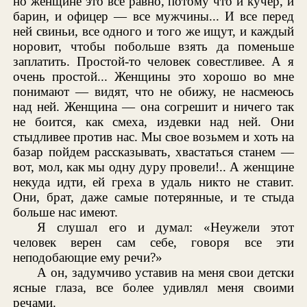
но женщине это все равно, потому что и кучер, и
барин, и офицер — все мужчины... И все перед
ней свиньи, все одного и того же ищут, и каждый
норовит, чтобы побольше взять да поменьше
заплатить. Простой-то человек совестливее. А я
очень простой... Женщины это хорошо во мне
понимают — видят, что не обижу, не насмеюсь
над ней. Женщина — она согрешит и ничего так
не боится, как смеха, издевки над ней. Они
стыдливее против нас. Мы свое возьмем и хоть на
базар пойдем рассказывать, хвастаться станем —
вот, мол, как мы одну дуру провели!.. А женщине
некуда идти, ей греха в удаль никто не ставит.
Они, брат, даже самые потерянные, и те стыда
больше нас имеют.
Я слушал его и думал: «Неужели этот
человек верен сам себе, говоря все эти
неподобающие ему речи?»
А он, задумчиво уставив на меня свои детски
ясные глаза, все более удивлял меня своими
речами.