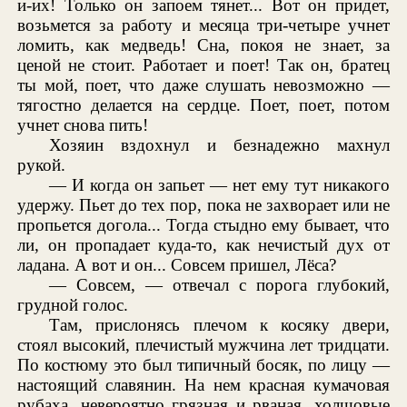
и-их! Только он запоем тянет... Вот он придет,
возьмется за работу и месяца три-четыре учнет
ломить, как медведь! Сна, покоя не знает, за
ценой не стоит. Работает и поет! Так он, братец
ты мой, поет, что даже слушать невозможно —
тягостно делается на сердце. Поет, поет, потом
учнет снова пить!
Хозяин вздохнул и безнадежно махнул
рукой.
— И когда он запьет — нет ему тут никакого
удержу. Пьет до тех пор, пока не захворает или не
пропьется догола... Тогда стыдно ему бывает, что
ли, он пропадает куда-то, как нечистый дух от
ладана. А вот и он... Совсем пришел, Лёса?
— Совсем, — отвечал с порога глубокий,
грудной голос.
Там, прислонясь плечом к косяку двери,
стоял высокий, плечистый мужчина лет тридцати.
По костюму это был типичный босяк, по лицу —
настоящий славянин. На нем красная кумачовая
рубаха, невероятно грязная и рваная, холщовые