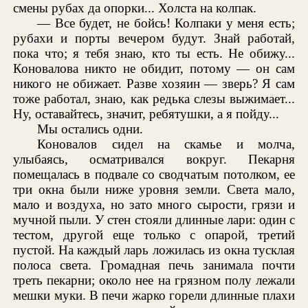
смены рубах да опорки... Холста на колпак.
— Все будет, не бойсь! Колпаки у меня есть;
рубахи и порты вечером будут. Знай работай,
пока что; я тебя знаю, кто ты есть. Не обижу...
Коновалова никто не обидит, потому — он сам
никого не обижает. Разве хозяин — зверь? Я сам
тоже работал, знаю, как редька слезы выжимает...
Ну, оставайтесь, значит, ребятушки, а я пойду...
Мы остались одни.
Коновалов сидел на скамье и молча,
улыбаясь, осматривался вокруг. Пекарня
помещалась в подвале со сводчатым потолком, ее
три окна были ниже уровня земли. Света мало,
мало и воздуха, но зато много сырости, грязи и
мучной пыли. У стен стояли длинные лари: один с
тестом, другой еще только с опарой, третий
пустой. На каждый ларь ложилась из окна тусклая
полоса света. Громадная печь занимала почти
треть пекарни; около нее на грязном полу лежали
мешки муки. В печи жарко горели длинные плахи