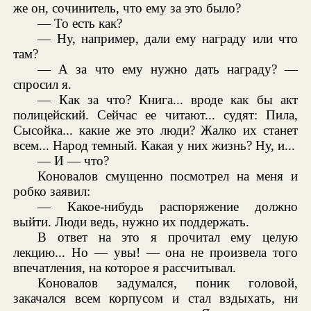
же он, сочинитель, что ему за это было?
— То есть как?
— Ну, например, дали ему награду или что
там?
— А за что ему нужно дать награду? —
спросил я.
— Как за что? Книга... вроде как бы акт
полицейский. Сейчас ее читают... судят: Пила,
Сысойка... какие же это люди? Жалко их станет
всем... Народ темный. Какая у них жизнь? Ну, и...
— И — что?
Коновалов смущенно посмотрел на меня и
робко заявил:
— Какое-нибудь распоряжение должно
выйти. Люди ведь, нужно их поддержать.
В ответ на это я прочитал ему целую
лекцию... Но — увы! — она не произвела того
впечатления, на которое я рассчитывал.
Коновалов задумался, поник головой,
закачался всем корпусом и стал вздыхать, ни