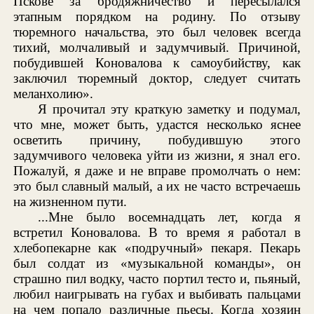
Пскове за бродяжничество и пересылался
этапным порядком на родину. По отзыву
тюремного начальства, это был человек всегда
тихий, молчаливый и задумчивый. Причиной,
побудившей Коновалова к самоубийству, как
заключил тюремный доктор, следует считать
меланхолию».
Я прочитал эту краткую заметку и подумал,
что мне, может быть, удастся несколько яснее
осветить причину, побудившую этого
задумчивого человека уйти из жизни, я знал его.
Пожалуй, я даже и не вправе промолчать о нем:
это был славный малый, а их не часто встречаешь
на жизненном пути.
...Мне было восемнадцать лет, когда я
встретил Коновалова. В то время я работал в
хлебопекарне как «подручный» пекаря. Пекарь
был солдат из «музыкальной команды», он
страшно пил водку, часто портил тесто и, пьяный,
любил наигрывать на губах и выбивать пальцами
на чем попало различные пьесы. Когда хозяин