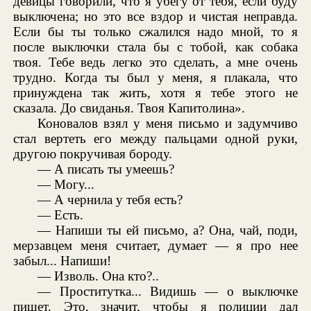
девицы говорили, что я убегу от тебя, если буду
выключена; но это все вздор и чистая неправда.
Если бы ты только сжалился надо мной, то я
после выключки стала бы с тобой, как собака
твоя. Тебе ведь легко это сделать, а мне очень
трудно. Когда ты был у меня, я плакала, что
принуждена так жить, хотя я тебе этого не
сказала. До свиданья. Твоя Капитолина».
Коновалов взял у меня письмо и задумчиво
стал вертеть его между пальцами одной руки,
другою покручивая бороду.
— А писать ты умеешь?
— Могу...
— А чернила у тебя есть?
— Есть.
— Напиши ты ей письмо, а? Она, чай, поди,
мерзавцем меня считает, думает — я про нее
забыл... Напиши!
— Изволь. Она кто?..
— Проститутка... Видишь — о выключке
пишет. Это, значит, чтобы я полиции дал