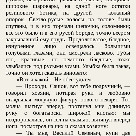
широкие шаровары, на одной ноге остатки
резинового ботика, на другой — кожаный
опорок. Светло-русые волосы на голове были
спутаны, и в них торчали щепочки, соломинки;
все это было и в его русой бороде, точно веером
закрывавшей ему грудь. Продолговатое, бледное,
изнуренное лицо освещалось большими
голубыми глазами, они смотрели ласково. Губы
его, красивые, но немного бледные, тоже
улыбались под русыми усами. Улыбка была такая,
точно он хотел сказать виновато:
«Вот я какой... Не обессудьте».
— Проходи, Сашок, вот тебе подручный, —
говорил хозяин, потирая руки и любовно
оглядывая могучую фигуру нового пекаря. Тот
молча шагнул вперед, протянул мне длинную
руку с богатырски широкой кистью; мы
поздоровались; он сел на скамью, вытянул вперед
ноги, посмотрел на них и сказал хозяину:
— Ты мне, Василий Семеныч, купи две