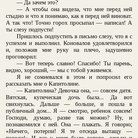
— Да зачем это?
— А чтобы она видела, что мне перед ней
стыдно и что я понимаю, как я перед ней виноват.
А так что! Точно горох просыпал — написал! А
ты слезу подпусти!
Пришлось подпустить в письмо слезу, что я с
успехом и выполнил. Коновалов удовлетворился
и, положив мне руку на плечо, задушевно
проговорил:
— Вот теперь славно! Спасибо! Ты парень,
видно, хороший, — мы с тобой уживемся.
Я не сомневался в этом и попросил его
рассказать мне о Капитолине.
— Капитолина? Девочка она, — совсем дитя.
Вятская, купеческая дочь была... Да вот
свихнулась. Дальше — больше, и пошла в
публичный дом... Я — смотрю, ребенок совсем!
Господи, думаю, разве так можно? Ну, и
познакомился с ней. Она — плакать. Я говорю;
«Ничего, потерпи! Я те отсюда вытащу —
погоди!» И все у меня было готово, деньги и