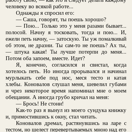
человеку во всякой работе...
Однажды я спросил его:
— Саша, говорят, ты поешь хорошо?
— Пою... Только это у меня разами бывает...
полосой. Начну я тосковать, тогда и пою... И,
ежели петь начну, — затоскую. Ты уж помалкивай
об этом, не дразни. Ты сам-то не поешь? Ах ты,
— штука какая! Ты лучше потерпи до меня...
Потом оба запоем, вместе. Идет?
Я, конечно, согласился и свистал, когда
хотелось петь. Но иногда прорывался и начинал
мурлыкать себе под нос, меся тесто и катая
хлебы. Коновалов слушал меня, шевелил губами
и чрез некоторое время напоминал мне о моем
обещании. А иногда грубо кричал на меня:
— Брось! Не стони!
Как-то раз я вынул из моего сундука книжку
и, примостившись к окну, стал читать.
Коновалов дремал, растянувшись на ларе с
тестом, но шелест перевертываемых мною над его