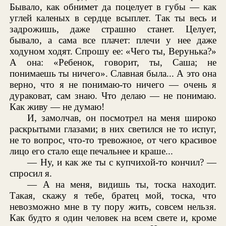
Бывало, как обнимет да поцелует в губы — как
углей каленых в сердце всыплет. Так ты весь и
задрожишь, даже страшно станет. Целует,
бывало, а сама все плачет: плечи у нее даже
ходуном ходят. Спрошу ее: «Чего ты, Верунька?»
А она: «Ребенок, говорит, ты, Саша; не
понимаешь ты ничего». Славная была... А это она
верно, что я не понимаю-то ничего — очень я
дураковат, сам знаю. Что делаю — не понимаю.
Как живу — не думаю!
И, замолчав, он посмотрел на меня широко
раскрытыми глазами; в них светился не то испуг,
не то вопрос, что-то тревожное, от чего красивое
лицо его стало еще печальнее и краше...
— Ну, и как же ты с купчихой-то кончил? —
спросил я.
— А на меня, видишь ты, тоска находит.
Такая, скажу я тебе, братец мой, тоска, что
невозможно мне в ту пору жить, совсем нельзя.
Как будто я один человек на всем свете и, кроме