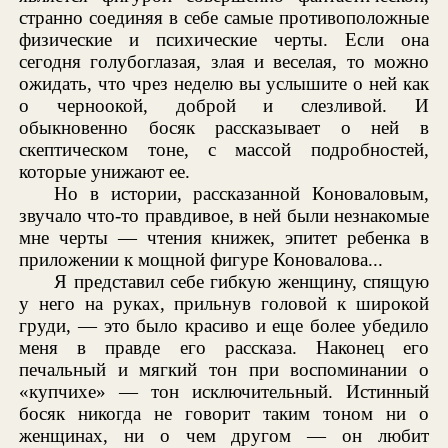
странно соединяя в себе самые противоположные
физические и психические черты. Если она
сегодня голубоглазая, злая и веселая, то можно
ожидать, что чрез неделю вы услышите о ней как
о черноокой, доброй и слезливой. И
обыкновенно босяк рассказывает о ней в
скептическом тоне, с массой подробностей,
которые унижают ее.
Но в истории, рассказанной Коноваловым,
звучало что-то правдивое, в ней были незнакомые
мне черты — чтения книжек, эпитет ребенка в
приложении к мощной фигуре Коновалова...
Я представил себе гибкую женщину, спящую
у него на руках, прильнув головой к широкой
груди, — это было красиво и еще более убедило
меня в правде его рассказа. Наконец его
печальный и мягкий тон при воспоминании о
«купчихе» — тон исключительный. Истинный
босяк никогда не говорит таким тоном ни о
женщинах, ни о чем другом — он любит