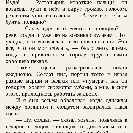
Иуда! — Растопырив короткие пальцы, он
воздевал руки к небу и вдруг громко, голосом,
резавшим уши, возглашал: — А ежели я тебя за
бунт в полицию?
— Слугу царя и отечества в полицию? —
ревел солдат и уже лез на хозяина с кулаками. Тот
уходил, отплевываясь и взволнованно сопя. Это
все, что он мог сделать, — было лето, время,
когда в приволжском городе трудно найти
хорошего пекаря.
Такие сцены разыгрывались почти
ежедневно. Солдат пил, портил тесто и играл
разные марши и вальсы или «нумера», как он
говорил; хозяин скрежетал зубами, а мне, в силу
этого, приходилось работать за двоих.
И я был весьма обрадован, когда однажды
между хозяином и солдатом разыгралась такая
сцена.
— Ну, солдат, — сказал хозяин, появляясь в
пекарне с лицом сияющим и довольным и с
глазками, сверкавшими ехидной улыбкой, — ну,