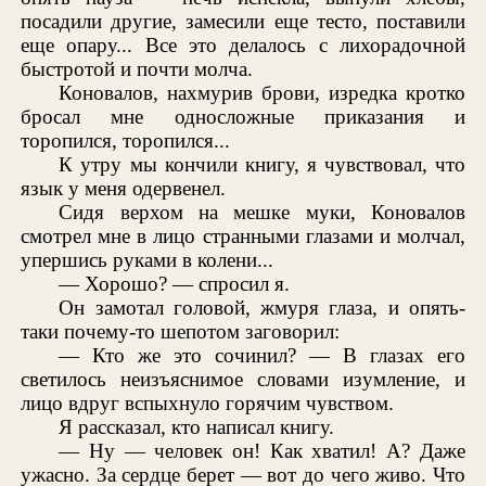
посадили другие, замесили еще тесто, поставили
еще опару... Все это делалось с лихорадочной
быстротой и почти молча.
Коновалов, нахмурив брови, изредка кротко
бросал мне односложные приказания и
торопился, торопился...
К утру мы кончили книгу, я чувствовал, что
язык у меня одервенел.
Сидя верхом на мешке муки, Коновалов
смотрел мне в лицо странными глазами и молчал,
упершись руками в колени...
— Хорошо? — спросил я.
Он замотал головой, жмуря глаза, и опять-
таки почему-то шепотом заговорил:
— Кто же это сочинил? — В глазах его
светилось неизъяснимое словами изумление, и
лицо вдруг вспыхнуло горячим чувством.
Я рассказал, кто написал книгу.
— Ну — человек он! Как хватил! А? Даже
ужасно. За сердце берет — вот до чего живо. Что