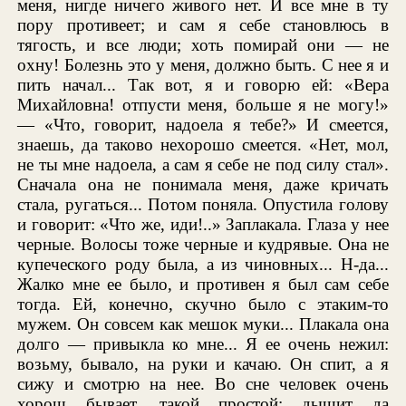
меня, нигде ничего живого нет. И все мне в ту
пору противеет; и сам я себе становлюсь в
тягость, и все люди; хоть помирай они — не
охну! Болезнь это у меня, должно быть. С нее я и
пить начал... Так вот, я и говорю ей: «Вера
Михайловна! отпусти меня, больше я не могу!»
— «Что, говорит, надоела я тебе?» И смеется,
знаешь, да таково нехорошо смеется. «Нет, мол,
не ты мне надоела, а сам я себе не под силу стал».
Сначала она не понимала меня, даже кричать
стала, ругаться... Потом поняла. Опустила голову
и говорит: «Что же, иди!..» Заплакала. Глаза у нее
черные. Волосы тоже черные и кудрявые. Она не
купеческого роду была, а из чиновных... Н-да...
Жалко мне ее было, и противен я был сам себе
тогда. Ей, конечно, скучно было с этаким-то
мужем. Он совсем как мешок муки... Плакала она
долго — привыкла ко мне... Я ее очень нежил:
возьму, бывало, на руки и качаю. Он спит, а я
сижу и смотрю на нее. Во сне человек очень
хорош бывает, такой простой; дышит да