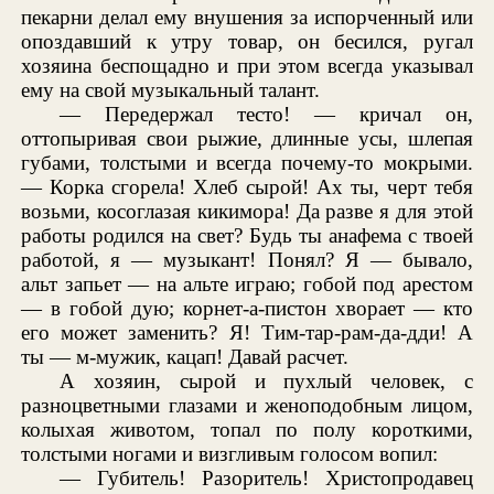
пекарни делал ему внушения за испорченный или
опоздавший к утру товар, он бесился, ругал
хозяина беспощадно и при этом всегда указывал
ему на свой музыкальный талант.
— Передержал тесто! — кричал он,
оттопыривая свои рыжие, длинные усы, шлепая
губами, толстыми и всегда почему-то мокрыми.
— Корка сгорела! Хлеб сырой! Ах ты, черт тебя
возьми, косоглазая кикимора! Да разве я для этой
работы родился на свет? Будь ты анафема с твоей
работой, я — музыкант! Понял? Я — бывало,
альт запьет — на альте играю; гобой под арестом
— в гобой дую; корнет-а-пистон хворает — кто
его может заменить? Я! Тим-тар-рам-да-дди! А
ты — м-мужик, кацап! Давай расчет.
А хозяин, сырой и пухлый человек, с
разноцветными глазами и женоподобным лицом,
колыхая животом, топал по полу короткими,
толстыми ногами и визгливым голосом вопил:
— Губитель! Разоритель! Христопродавец