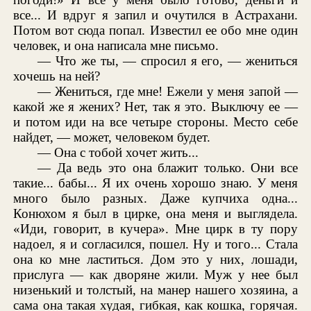
все... И вдруг я запил и очутился в Астрахани.
Потом вот сюда попал. Известил ее обо мне один
человек, и она написала мне письмо.
— Что же ты, — спросил я его, — жениться
хочешь на ней?
— Жениться, где мне! Ежели у меня запой —
какой же я жених? Нет, так я это. Выключу ее —
и потом иди на все четыре стороны. Место себе
найдет, — может, человеком будет.
— Она с тобой хочет жить...
— Да ведь это она блажит только. Они все
такие... бабы... Я их очень хорошо знаю. У меня
много было разных. Даже купчиха одна...
Конюхом я был в цирке, она меня и выглядела.
«Иди, говорит, в кучера». Мне цирк в ту пору
надоел, я и согласился, пошел. Ну и того... Стала
она ко мне ластиться. Дом это у них, лошади,
прислуга — как дворяне жили. Муж у нее был
низенький и толстый, на манер нашего хозяина, а
сама она такая худая, гибкая, как кошка, горячая.