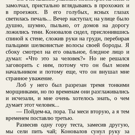
замолчал, пристально вглядываясь в прохожих и
в проезжих. В его голубых, ясных глазах
светилась печаль... Вечер наступал; на улице было
душно, шумно, пыльно, от домов на дорогу
ложились тени. Коновалов сидел, прислонившись
спиной к стене, сложив руки на груди, перебирая
пальцами шелковистые волосы своей бороды. Я
сбоку смотрел на его овальное, бледное лицо и
думал: «Что это за человек?» Но не решался
заговорить с ним, потому что он был моим
начальником и потому еще, что он внушал мне
странное уважение.
Лоб у него был разрезан тремя тонкими
морщинками, но по временам они разглаживались
и исчезали, и мне очень хотелось знать, о чем
думает этот человек...
— Пойдем-ка, пора. Ты меси вторую, а я тем
временем поставлю третью.
Развесив одну гору теста, замесив другую,
мы сели пить чай; Коновалов сунул руку за