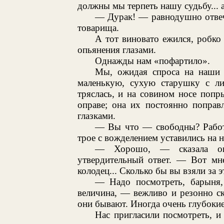
должны мы терпеть нашу судьбу... 
— Дурак! — равнодушно отвеч
товарища.
А тот виновато ежился, робко
опьянения глазами.
Однажды нам «пофартило».
Мы, ожидая спроса на наши р
маленькую, сухую старушку с л
тряслась, и на совином носе поп
оправе; она их постоянно поправ
глазками.
— Вы что — свободны? Работы
трое с вожделением уставились на н
— Хорошо, — сказала он
утвердительный ответ. — Вот мн
колодец... Сколько бы вы взяли за э
— Надо посмотреть, барыня, 
величина, — вежливо и резонно ск
они бывают. Иногда очень глубокие.
Нас пригласили посмотреть, 