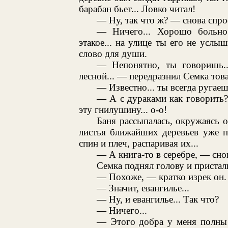
барабан бьет... Ловко читал!
— Ну, так что ж? — снова спро
— Ничего... Хорошо больно..
этакое... на улице ты его не услы
слово для души.
— Непонятно, ты говоришь...
лесной... — передразнил Семка тов
— Известно... ты всегда ругаеш
— А с дураками как говорить?
эту гнилушину... о-о!
Баня рассыпалась, окружаясь 
листья ближайших деревьев уже п
спин и плеч, распаривая их...
— А книга-то в серебре, — сн
Семка поднял голову и пристал
— Похоже, — кратко изрек он.
— Значит, евангилье...
— Ну, и евангилье... Так что?
— Ничего...
— Этого добра у меня полны 