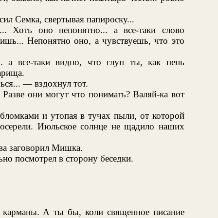
сил Семка, свертывая папироску...
. Хоть оно непонятно... а все-таки слово
шишь... Непонятно оно, а чувствуешь, что это
 а все-таки видно, что глуп ты, как пень
арища.
ься... — вздохнул тот.
 Разве они могут что понимать? Валяй-ка вот
обломками и утопая в тучах пыли, от которой
осерели. Июльское солнце не щадило наших
ова заговорил Мишка.
ьно посмотрел в сторону беседки.
карманы. А ты бы, коли священное писание