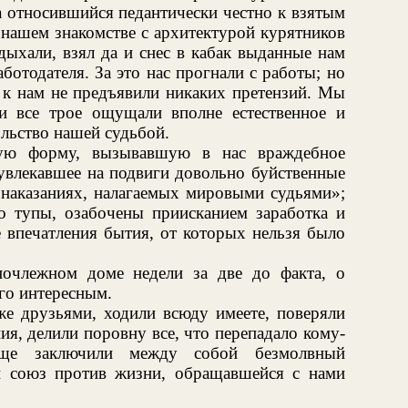
а относившийся педантически честно к взятым
 нашем знакомстве с архитектурой курятников
дыхали, взял да и снес в кабак выданные нам
ботодателя. За это нас прогнали с работы; но
— к нам не предъявили никаких претензий. Мы
и все трое ощущали вполне естественное и
льство нашей судьбой.
ую форму, вызывавшую в нас враждебное
увлекавшее на подвиги довольно буйственные
наказаниях, налагаемых мировыми судьями»;
 тупы, озабочены приисканием заработка и
е впечатления бытия, от которых нельзя было
ночлежном доме недели за две до факта, о
его интересным.
же друзьями, ходили всюду имеете, поверяли
ия, делили поровну все, что перепадало кому-
ще заключили между собой безмолвный
й союз против жизни, обращавшейся с нами