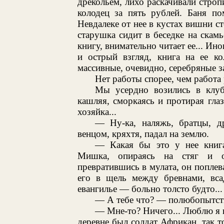
дрекольем, лихо раскачивали строп
колодец за пять рублей. Баня по
Невдалеке от нее в кустах вишни ст
старушка сидит в беседке на скам
книгу, внимательно читает ее... Ин
и острый взгляд, книга на ее ко
массивные, очевидно, серебряные за
Нет работы спорее, чем работа 
Мы усердно возились в клуб
кашляя, сморкаясь и протирая глаза
хозяйка...
— Ну-ка, наляжь, братцы, д
венцом, кряхтя, падал на землю.
— Какая бы это у нее книга
Мишка, опираясь на стяг и о
превратившись в мулата, он поплева
его в щель между бревнами, вс
евангилье — больно толсто будто...
— А тебе что? — полюбопытст
— Мне-то? Ничего... Люблю я п
деревне был солдат Африкан, так то