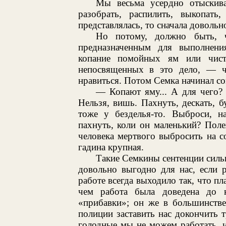
Мы весьма усердно отыскив
разобрать, распилить, выкопать,
представлялась, то сначала довольн
Но потому, должно быть, 
предназначенным для выполнени
копание помойных ям или чис
непосвященных в это дело, — ча
нравиться. Потом Семка начинал со
— Копают яму... А для чего?
Нельзя, вишь. Пахнуть, дескать, 
тоже у безделья-то. Выброси, 
пахнуть, коли он маленький? Поле
человека мертвого выбросить на с
гадина крупная.
Такие Семкины сентенции силь
довольно выгодно для нас, если 
работе всегда выходило так, что пл
чем работа была доведена до 
«прибавки»; он же в большинстве
полиции заставить нас докончить 
голодные мы не можем работать, и