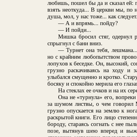
любишь, пошел бы да и сказал ей: п
взять неоткуда... В церкви мы, по 
душа, мол, у нас тоже... как следует.
— А и впрямь... пойду?
— И пойди...
Мишка бросил стяг, одернул 
спрыгнул с бани вниз.
— Турнет она тебя, лешмана..
но с крайним любопытством прово
лопухов к беседке. Он, высокий, 
грузно раскачиваясь на ходу и з
улыбался смущенно и кротко. Стар
босяку и спокойно мерила его глаза
На стеклах ее очков и на их се
Она не «турнула» его, вопре
за шумом листвы, о чем говорил 
грузно опускается на землю к нога
раскрытой книги. Его лицо степен
бороду, стараясь согнать с нее пыл
позе, вытянув шею вперед и выж