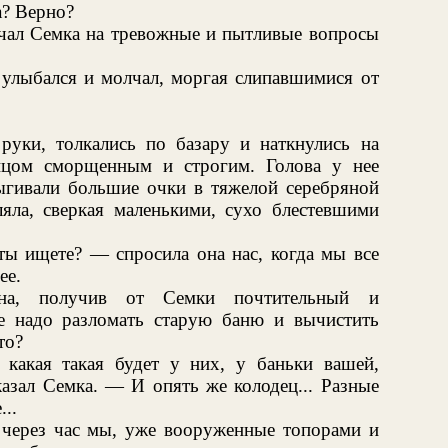
а? Верно?
ал Семка на тревожные и пытливые вопросы
 улыбался и молчал, моргая слипавшимися от
уки, толкались по базару и наткнулись на
ицом сморщенным и строгим. Голова у нее
рыгивали большие очки в тяжелой серебряной
ляла, сверкая маленькими, сухо блестевшими
 ищете? — спросила она нас, когда мы все
ее.
а, получив от Семки почтительный и
е надо разломать старую баню и вычистить
то?
какая такая будет у них, у баньки вашей,
азал Семка. — И опять же колодец... Разные
..
и через час мы, уже вооруженные топорами и