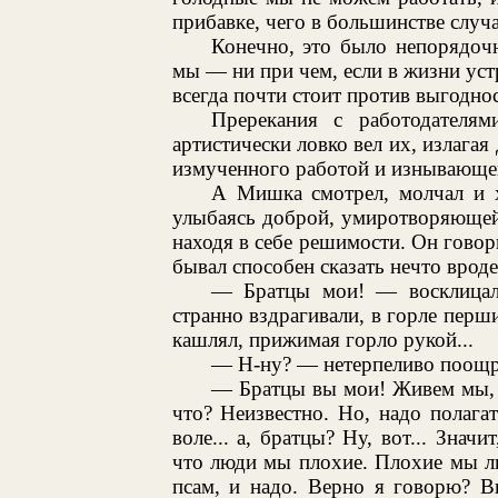
прибавке, чего в большинстве случа
Конечно, это было непорядочн
мы — ни при чем, если в жизни уст
всегда почти стоит против выгоднос
Пререкания с работодателя
артистически ловко вел их, излагая
измученного работой и изнывающего
А Мишка смотрел, молчал и х
улыбаясь доброй, умиротворяющей 
находя в себе решимости. Он говор
бывал способен сказать нечто вроде
— Братцы мои! — восклицал 
странно вздрагивали, в горле перши
кашлял, прижимая горло рукой...
— Н-ну? — нетерпеливо поощр
— Братцы вы мои! Живем мы, ка
что? Неизвестно. Но, надо полагат
воле... а, братцы? Ну, вот... Зна
что люди мы плохие. Плохие мы люд
псам, и надо. Верно я говорю? В