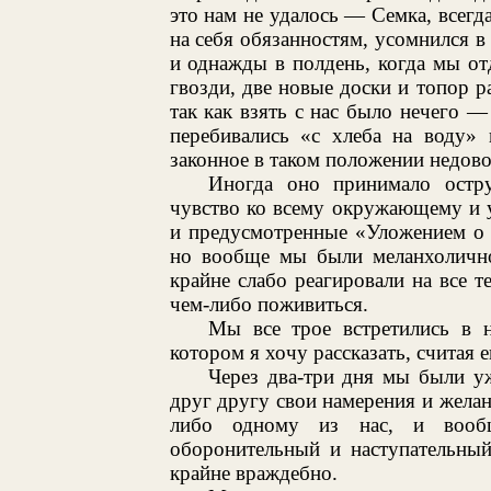
это нам не удалось — Семка, всегд
на себя обязанностям, усомнился в
и однажды в полдень, когда мы от
гвозди, две новые доски и топор ра
так как взять с нас было нечего 
перебивались «с хлеба на воду» 
законное в таком положении недово
Иногда оно принимало остр
чувство ко всему окружающему и 
и предусмотренные «Уложением о 
но вообще мы были меланхолично
крайне слабо реагировали на все т
чем-либо поживиться.
Мы все трое встретились в 
котором я хочу рассказать, считая 
Через два-три дня мы были у
друг другу свои намерения и желан
либо одному из нас, и вооб
оборонительный и наступательны
крайне враждебно.