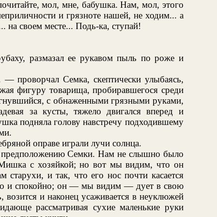
очитайте, мол, мне, бабушка. Нам, мол, этого
неприличности и грязноте нашей, не ходим... а
.. на своем месте... Подь-ка, ступай!
рубаху, размазал ее рукавом пыль по роже и
. — проворчал Семка, скептически улыбаясь,
жая фигуру товарища, пробиравшегося среди
согнувшийся, с обнаженными грязными руками,
адевая за кусты, тяжело двигался вперед и
ушка подняла голову навстречу подходившему
ми.
ребряной оправе играли лучи солнца.
ки предположению Семки. Нам не слышно было
Мишка с хозяйкой; но вот мы видим, что он
м старухи, и так, что его нос почти касается
но и спокойно; он — мы видим — дует в свою
ь, возится и наконец усаживается в неуклюжей
идающе рассматривая сухие маленькие руки