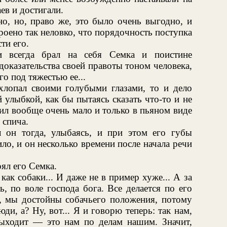
ев и достигали.
о, но, право же, это было очень выгодно, и
роено так неловко, что порядочность поступка
ти его.
ми всегда брал на себя Семка и поистине
 доказательства своей правоты тоном человека,
 под тяжестью ее...
лопал своими голубыми глазами, то и дело
улыбкой, как бы пытаясь сказать что-то и не
ил вообще очень мало и только в пьяном виде
 спича.
он тогда, улыбаясь, и при этом его губы
ло, и он несколько времени после начала речи
ял его Семка.
к собаки... И даже не в пример хуже... А за
ь, по воле господа бога. Все делается по его
чит, мы достойны собачьего положения, потому
и, а? Ну, вот... Я и говорю теперь: так нам,
ыходит — это нам по делам нашим. Значит,