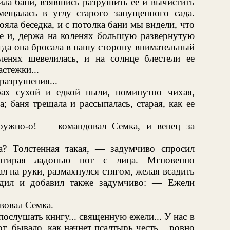
ила бани, взявшись разрушить ее и вычистить
мещалась в углу старого запущенного сада.
ояла беседка, и с потолка бани мы видели, что
ье и, держа на коленях большую развернутую
огда она бросала в нашу сторону внимательный
ленях шевелилась, и на солнце блестели ее
стежки...
разрушения...
ах сухой и едкой пыли, поминутно чихая,
; баня трещала и рассыпалась, старая, как ее
ружно-о! — командовал Семка, и венец за
? Толстенная такая, — задумчиво спросил
тирая ладонью пот с лица. Мгновенно
л на руки, размахнулся стягом, желая всадить
адил и добавил также задумчиво: — Ежели
вовал Семка.
ослушать книгу... священную ежели... У нас в
т, бывало, как начнет псалтырь честь... ровно