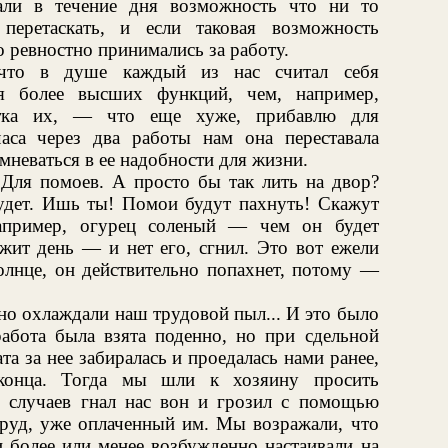
али в течение дня возможность что ни то
 перетаскать, и если таковая возможность
о ревностно принимались за работу.
что в душе каждый из нас считал себя
я более высших функций, чем, например,
тка их, — что еще хуже, прибавлю для
са через два работы нам она переставала
мневаться в ее надобности для жизни.
 Для помоев. А просто бы так лить на двор?
будет. Ишь ты! Помои будут пахнуть! Скажут
например, огурец соленый — чем он будет
жит день — и нет его, сгнил. Это вот ежели
олнце, он действительно попахнет, потому —
но охлаждали наш трудовой пыл... И это было
работа была взята поденно, но при сдельной
ата за нее забиралась и проедалась нами ранее,
конца. Тогда мы шли к хозяину просить
 случаев гнал нас вон и грозил с помощью
труд, уже оплаченный им. Мы возражали, что
 более или менее возбужденно настаивали на