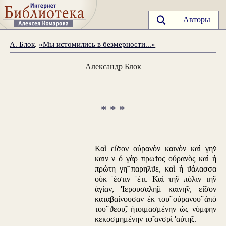
Авторы
А. Блок
.
«Мы истомились в безмерности...»
Александр Блок
* * *
Καὶ εί̃σον ούρανὸν καινὸν καὶ γη̃ν
καιν ν ό γὰρ πρω̃τος ούρανὸς καὶ ή
πρώτη γη̃ παρη̃λϑε, καὶ ή ϑάλασσα
ούκ ΄έστιν ΄έτι. Καὶ τη̃ν πόλιν τη̃ν
άγίαν, 'Ιερουσαλη̃μ καινη̃ν, εί̃σον
καταβαίνουσαν έκ του̃ ούρανου̃ άπὸ
του̃ ϑεου̃, ήτοιμασμένην ώς νύμφην
κεκοσμημένην τφ̃ ανσρὶ 'αύτη̃ς.