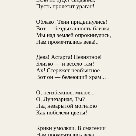
Пусть пролетит ураган!
Облако! Тени придвинулись!
Вот — бездыханность близка.
Мы над землей опрокинулись,
Нам промечтались века!..
Дева! Астарта! Невнятное!
Близко — и весело там!
Ах! Стережет необъятное.
Вот он — белеющий храм!..
О, неизбежное, милое...
О, Лучезарная, Ты?
Над незарытой могилою
Как побелели цветы!
Крики умолкли. В смятении
Нам промечтались века...