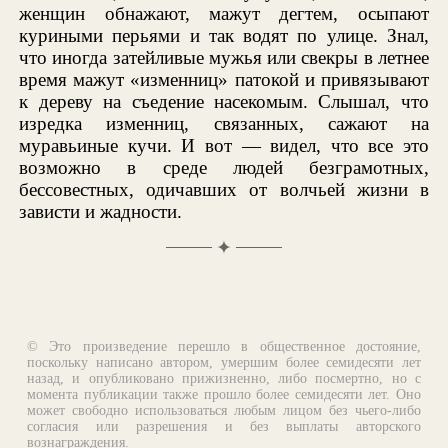
женщин обнажают, мажут дегтем, осыпают
куриными перьями и так водят по улице. Знал,
что иногда затейливые мужья или свекры в летнее
время мажут «изменниц» патокой и привязывают
к дереву на съедение насекомым. Слышал, что
изредка изменниц, связанных, сажают на
муравьиные кучи. И вот — видел, что все это
возможно в среде людей безграмотных,
бессовестных, одичавших от волчьей жизни в
зависти и жадности.
✦
© Это произведение перешло в общественное достояние,
поскольку написано автором, умершим более семидесяти лет
назад, и опубликовано прижизненно, либо посмертно, но с
момента публикации также прошло более семидесяти лет. Оно
может свободно использоваться любым лицом без чьего-либо
согласия или разрешения и без выплаты авторского
вознаграждения.