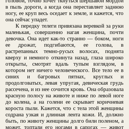
головой, точно хочет ткнуться шершавой мордой
в пыль дороги, а когда она переставляет заднюю
ногу, ее круп весь оседает к земле, и кажется, что
она сейчас упадет.
К передку телеги привязана веревкой за руки
маленькая, совершенно нагая женщина, почти
девочка. Она идет как-то странно — боком, ноги
ее дрожат, подгибаются, ее голова, в
растрепанных темно-русых волосах, поднята
кверху и немного откинута назад, глаза широко
открыты, смотрят вдаль тупым взглядом, в
котором нет ничего человеческого. Все тело ее в
синих и багровых пятнах, круглых и
продолговатых, левая упругая, девическая грудь
рассечена, и из нее сочится кровь. Она образовала
красную полосу на животе и ниже по левой ноге
до колена, а на голени ее скрывает коричневая
короста пыли. Кажется, что с тела этой женщины
содрана узкая и длинная лента кожи. И, должно
быть, по животу женщины долго били поленом, а
может, топтали его ногами в сапогах — живот