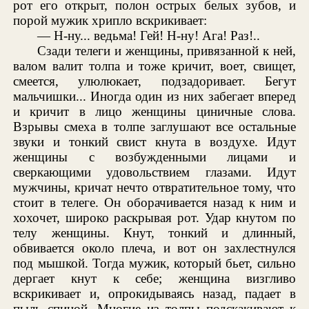
рот его открыт, полон острых белых зубов, и
порой мужик хрипло вскрикивает:
— Н-ну... ведьма! Гей! Н-ну! Ага! Раз!..
Сзади телеги и женщины, привязанной к ней,
валом валит толпа и тоже кричит, воет, свищет,
смеется, улюлюкает, подзадоривает. Бегут
мальчишки... Иногда один из них забегает вперед
и кричит в лицо женщины циничные слова.
Взрывы смеха в толпе заглушают все остальные
звуки и тонкий свист кнута в воздухе. Идут
женщины с возбужденными лицами и
сверкающими удовольствием глазами. Идут
мужчины, кричат нечто отвратительное тому, что
стоит в телеге. Он оборачивается назад к ним и
хохочет, широко раскрывая рот. Удар кнутом по
телу женщины. Кнут, тонкий и длинный,
обвивается около плеча, и вот он захлестнулся
под мышкой. Тогда мужик, который бьет, сильно
дергает кнут к себе; женщина визгливо
вскрикивает и, опрокидываясь назад, падает в
пыль спиной. Многие из толпы подскакивают к