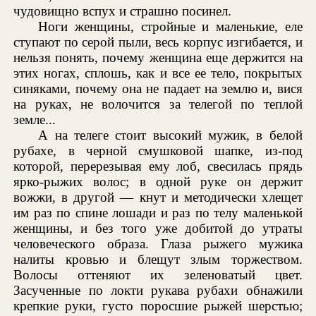
чудовищно вспух и страшно посинел.
Ноги женщины, стройные и маленькие, еле
ступают по серой пыли, весь корпус изгибается, и
нельзя понять, почему женщина еще держится на
этих ногах, сплошь, как и все ее тело, покрытых
синяками, почему она не падает на землю и, вися
на руках, не волочится за телегой по теплой
земле...
А на телеге стоит высокий мужик, в белой
рубахе, в черной смушковой шапке, из-под
которой, перерезывая ему лоб, свесилась прядь
ярко-рыжих волос; в одной руке он держит
вожжи, в другой — кнут и методически хлещет
им раз по спине лошади и раз по телу маленькой
женщины, и без того уже добитой до утраты
человеческого образа. Глаза рыжего мужика
налиты кровью и блещут злым торжеством.
Волосы оттеняют их зеленоватый цвет.
Засученные по локти рукава рубахи обнажили
крепкие руки, густо поросшие рыжей шерстью;