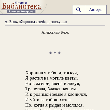
Авторы
А. Блок
.
«Хоронил я тебя, и, тоскуя...»
Александр Блок
* * *
Хоронил я тебя, и, тоскуя,
Я растил на могиле цветы,
Но в лазури, звеня и ликуя,
Трепетала, блаженная, ты.
И к родимой земле я клонился,
И уйти за тобою хотел,
Но, когда я рыдал и молился,