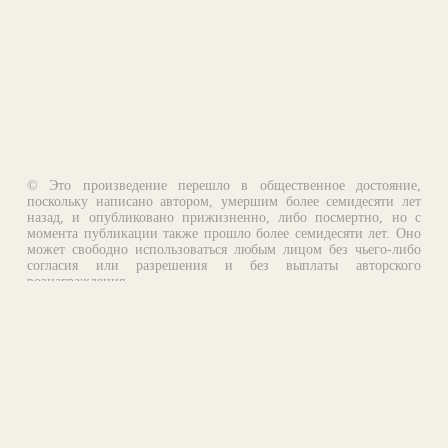
© Это произведение перешло в общественное достояние,
поскольку написано автором, умершим более семидесяти лет
назад, и опубликовано прижизненно, либо посмертно, но с
момента публикации также прошло более семидесяти лет. Оно
может свободно использоваться любым лицом без чьего-либо
согласия или разрешения и без выплаты авторского
вознаграждения.
Email:
otklik@ilibrary.ru
О библиотеке
Реклама на сайте
©1996—2026 Алексей Комаров. Подборка произведений,
оформление, программирование.