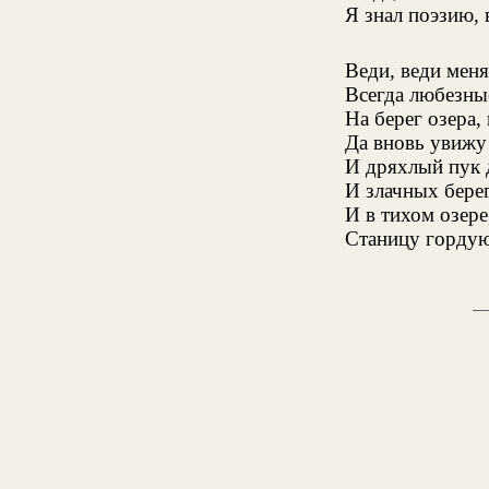
Я знал поэзию, в
Веди, веди меня
Всегда любезны
На берег озера, 
Да вновь увижу
И дряхлый пук д
И злачных бере
И в тихом озер
Станицу гордую