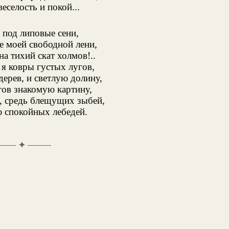
еселость и покой...
 под липовые сени,
е моей свободной лени,
на тихий скат холмов!..
 я ковры густых лугов,
ерев, и светлую долину,
гов знакомую картину,
е, средь блещущих зыбей,
 спокойных лебедей.
✦