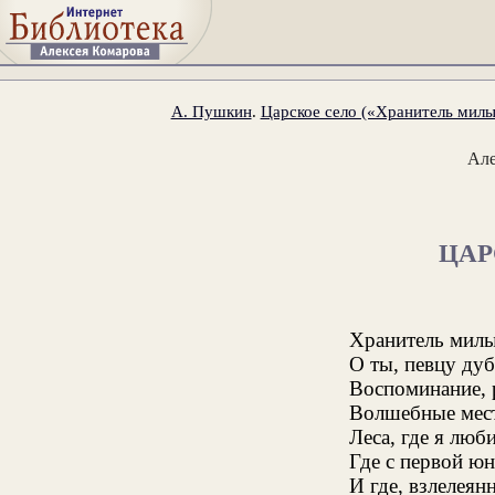
А. Пушкин
.
Царское село («Хранитель милы
Ал
ЦАР
Хранитель милы
О ты, певцу дуб
Воспоминание, 
Волшебные мест
Леса, где я люб
Где с первой ю
И где, взлелеян