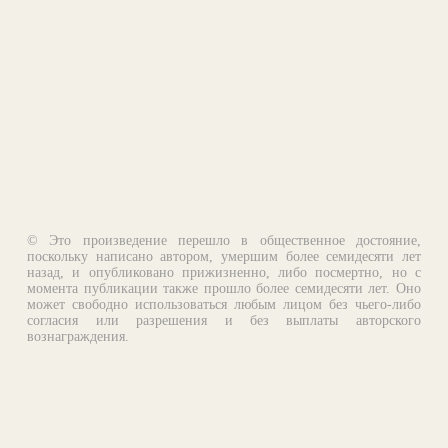
© Это произведение перешло в общественное достояние,
поскольку написано автором, умершим более семидесяти лет
назад, и опубликовано прижизненно, либо посмертно, но с
момента публикации также прошло более семидесяти лет. Оно
может свободно использоваться любым лицом без чьего-либо
согласия или разрешения и без выплаты авторского
вознаграждения.
Email:
otklik@ilibrary.ru
О библиотеке
Реклама на сайте