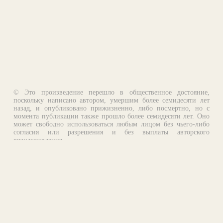
© Это произведение перешло в общественное достояние,
поскольку написано автором, умершим более семидесяти лет
назад, и опубликовано прижизненно, либо посмертно, но с
момента публикации также прошло более семидесяти лет. Оно
может свободно использоваться любым лицом без чьего-либо
согласия или разрешения и без выплаты авторского
вознаграждения.
Email:
otklik@ilibrary.ru
О библиотеке
Реклама на сайте
©1996—2026 Алексей Комаров. Подборка произведений,
оформление, программирование.