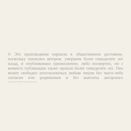
© Это произведение перешло в общественное достояние,
поскольку написано автором, умершим более семидесяти лет
назад, и опубликовано прижизненно, либо посмертно, но с
момента публикации также прошло более семидесяти лет. Оно
может свободно использоваться любым лицом без чьего-либо
согласия или разрешения и без выплаты авторского
вознаграждения.
Email:
otklik@ilibrary.ru
О библиотеке
Реклама на сайте
©1996—2026 Алексей Комаров. Подборка произведений,
оформление, программирование.