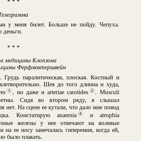
* * *
Телеграмма
и у меня билет. Больше не пойду. Чепуха.
 деньги.
* * *
а медицины Клопзона
дицины Ферфлюхтершвейн
. Грудь паралитическая, плоская. Костный и
летворительно. Шея до того длинна и худа,
1
2
es
, но даже и arteriae carotides
. Musculi
етны. Сидя во втором ряду, я слышал
 нет. На сцене ее кутали, что дало мне повод
4
дка. Констатирую anaemia
и atrophia
лезные железы у нее отвечают на волевые
и на ее носу замечалась гиперемия, когда ей,
но было плакать.