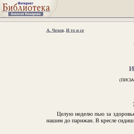
А. Чехов
.
И то и се
И
(ПИСЬ
Целую неделю пью за здоровье
нашим до парижан. В кресле сидишь