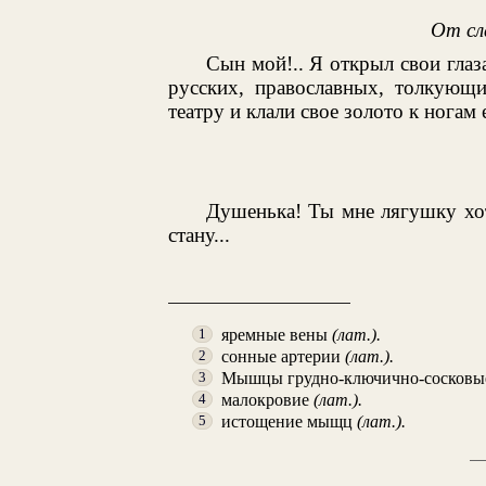
От сл
Сын мой!.. Я открыл свои глаза
русских, православных, толкующ
театру и клали свое золото к ногам 
Душенька! Ты мне лягушку хоть
стану...
яремные вены
(лат.).
1
сонные артерии
(лат.).
2
Мышцы грудно-ключично-сосков
3
малокровие
(лат.).
4
истощение мыщц
(лат.).
5