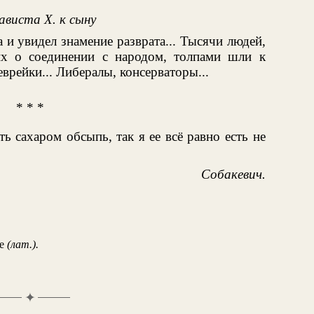
ависта X. к сыну
 и увидел знамение разврата... Тысячи людей,
их о соединении с народом, толпами шли к
еврейки... Либералы, консерваторы...
* * *
 сахаром обсыпь, так я ее всё равно есть не
Собакевич.
ые
(лат.).
✦