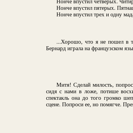
Нонче впустил четверых. Читир
Нонче впустил пятерых. Пятнац
Нонче впустил трех и одну мад
...Хорошо, что я не пошел в т
Бернард играла на французском язы
Митя! Сделай милость, попрос
сидя с нами в ложе, потише вос
спектакль она до того громко шеп
сцене. Попроси ее, но помягче. Пр