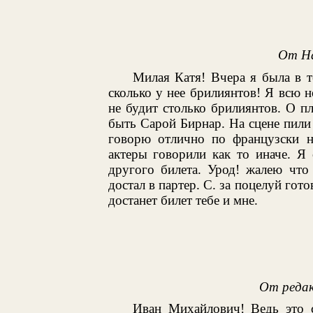
От На
Милая Катя! Вчера я была в т
сколько у нее брилиянтов! Я всю н
не будит столько брилиянтов. О пл
быть Сарой Бирнар. На сцене пили
говорю отлично по французски н
актеры говорили как то иначе. Я 
другого билета. Урод! жалею что
достал в партер. С. за поцелуй гото
достанет билет тебе и мне.
От редак
Иван Михайлович! Ведь это с