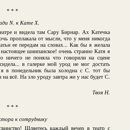
* * *
ди N. к Кате X.
еатре и видела там Сару Бирнар. Ах Катечка
очь проплакала от мысли, что у меня никогда
атьи ее передам на словах... Как бы я желала
 настоящее шинпанское! очень странно Катя я
о ничего не поняла что говорили на сцене
сидела... в галерке мой урод не мог достать
 я в понедельник была холодна с С. тот бы
в на всё. На зло уроду завтра же у нас будет С.
Твоя Н.
* * *
тора к сотруднику
винство! Шляетесь каждый вечер в театр с