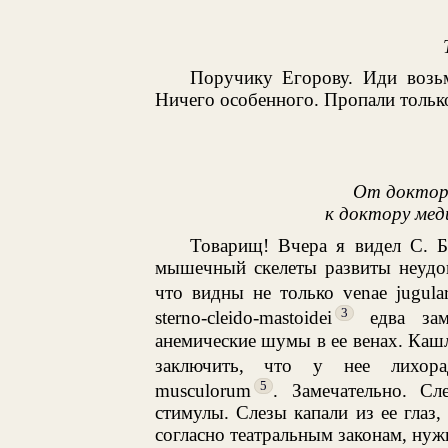
Поручику Егорову. Иди возьм
Ничего особенного. Пропали только
От доктор
к доктору ме
Товарищ! Вчера я видел С. Б
мышечный скелеты развиты неудов
что видны не только venae jugular
3
sterno-cleido-mastoidei
едва зам
анемические шумы в ее венах. Кашля
заключить, что у нее лихора
5
musculorum
. Замечательно. С
стимулы. Слезы капали из ее глаз, 
согласно театральным законам, нуж