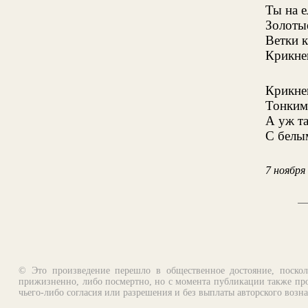
Ты на 
Золоты
Ветки 
Крикне
Крикне
Тонким
А уж та
С белы
7 ноября
© Это произведение перешло в общественное достояние, поскол
прижизненно, либо посмертно, но с момента публикации также про
чьего-либо согласия или разрешения и без выплаты авторского возн