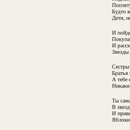
Поплету
Будто в
Дети, н
И пойд
Покупа
И рассм
Звезды 
Сестры
Братья 
А тебе 
Никаки
Ты сам
В звез
И прив
Яблоки