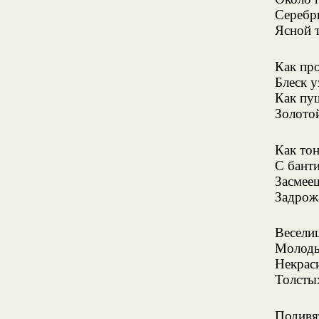
Серебри
Ясной т
Как пр
Блеск 
Как пу
Золотой
Как тон
С банти
Засмее
Задрож
Весели
Молоды
Некрас
Толсты
Подивя