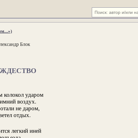
м...»)
лександр Блок
ОЖДЕСТВО
м колокол ударом
зимний воздух.
отали не даром,
ветел отдых.
ится легкий иней
подъезда.