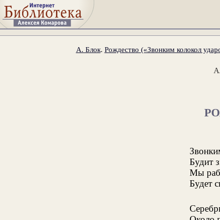
А. Блок
.
Рождество («Звонким колокол ударо
А
Р
Звонки
Будит 
Мы раб
Будет с
Серебр
Около 