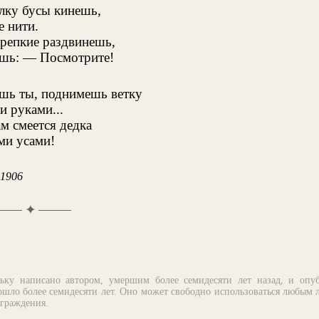
елку бусы кинешь,
е нити.
крепкие раздвинешь,
шь: — Посмотрите!
шь ты, поднимешь ветку
и руками...
м смеется дедка
ми усами!
 1906
✦
ьку написано автором, умершим более семидесяти лет назад, и опу
шло более семидесяти лет. Оно может свободно использоваться любым 
аграждения.