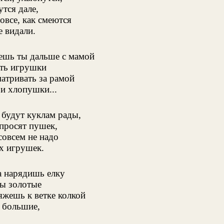
тся дале,
овсе, как смеются
е видали.
ешь ты дальше с мамой
ть игрушки
атривать за рамой
и хлопушки...
 будут куклам рады,
просят пушек,
совсем не надо
х игрушек.
а нарядишь елку
ды золотые
яжешь к ветке колкой
 большие,