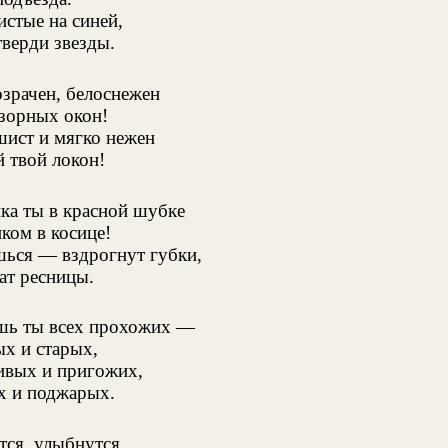
стые на синей,
верди звезды.
озрачен, белоснежен
узорных окон!
шист и мягко нежен
 твой локон!
ка ты в красной шубке
ком в косице!
шься — вздрогнут губки,
ат ресницы.
шь ты всех прохожих —
х и старых,
ивых и пригожих,
х и поджарых.
тся, улыбнутся,