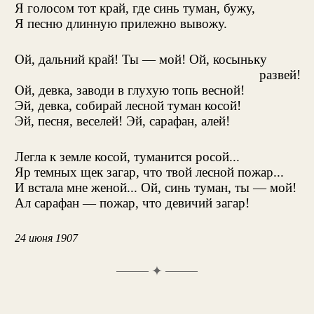
Я голосом тот край, где синь туман, бужу,
Я песню длинную прилежно вывожу.
Ой, дальний край! Ты — мой! Ой, косыньку
развей!
Ой, девка, заводи в глухую топь весной!
Эй, девка, собирай лесной туман косой!
Эй, песня, веселей! Эй, сарафан, алей!
Легла к земле косой, туманится росой...
Яр темных щек загар, что твой лесной пожар...
И встала мне женой... Ой, синь туман, ты — мой!
Ал сарафан — пожар, что девичий загар!
24 июня 1907
✦