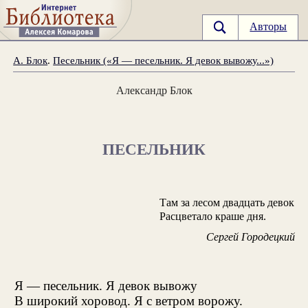
Авторы
А. Блок
.
Песельник («Я — песельник. Я девок вывожу...»)
Александр Блок
ПЕСЕЛЬНИК
Там за лесом двадцать девок
Расцветало краше дня.
Сергей Городецкий
Я — песельник. Я девок вывожу
В широкий хоровод. Я с ветром ворожу.