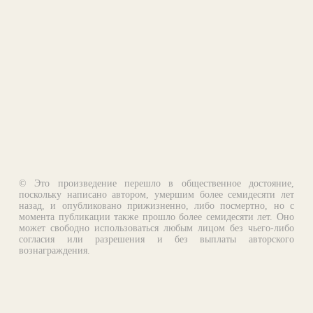
© Это произведение перешло в общественное достояние,
поскольку написано автором, умершим более семидесяти лет
назад, и опубликовано прижизненно, либо посмертно, но с
момента публикации также прошло более семидесяти лет. Оно
может свободно использоваться любым лицом без чьего-либо
согласия или разрешения и без выплаты авторского
вознаграждения.
Email:
otklik@ilibrary.ru
О библиотеке