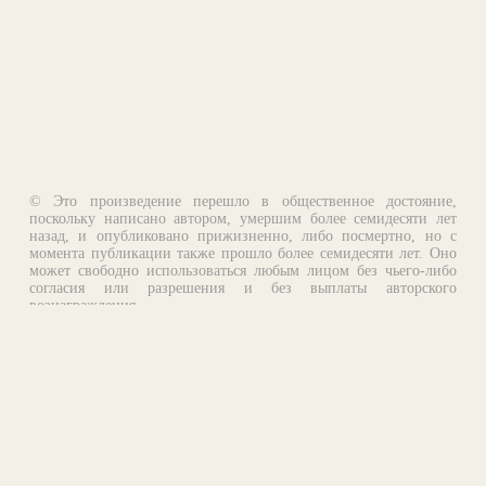
© Это произведение перешло в общественное достояние,
поскольку написано автором, умершим более семидесяти лет
назад, и опубликовано прижизненно, либо посмертно, но с
момента публикации также прошло более семидесяти лет. Оно
может свободно использоваться любым лицом без чьего-либо
согласия или разрешения и без выплаты авторского
вознаграждения.
Email:
otklik@ilibrary.ru
О библиотеке
Реклама на сайте
©1996—2026 Алексей Комаров. Подборка произведений,
оформление, программирование.