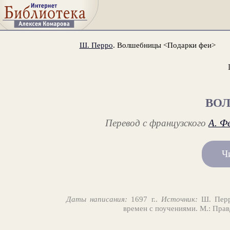
Ш. Перро
. Волшебницы <Подарки феи>
ВО
Перевод c французского
А. Ф
Ч
Даты написания:
1697 г..
Источник:
Ш. Перр
времен с поучениями. М.: Прав