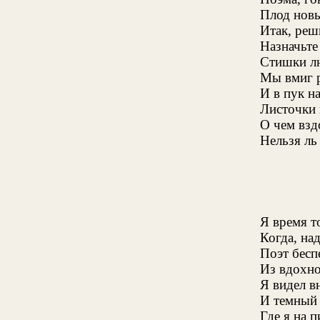
Плод новы
Итак, реш
Назначьте
Стишки л
Мы вмиг 
И в пук н
Листочки 
О чем взд
Нельзя ль
Я время т
Когда, на
Поэт бесп
Из вдохно
Я видел в
И темный 
Где я на 