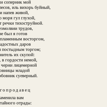
и соперник мой
есов, иль вихорь буйный,
и напев живой,
 моря гул глухой,
 речки тихоструйной.
безмолвии трудов,
не был я готов
 пламенным восторгом,
адостных даров
л постыдным торгом;
нитель их скупой:
, в гордости немой,
 черни лицемерной
овницы младой
бовник суеверный.
гопродавец
заменила вам
тайного отрады: