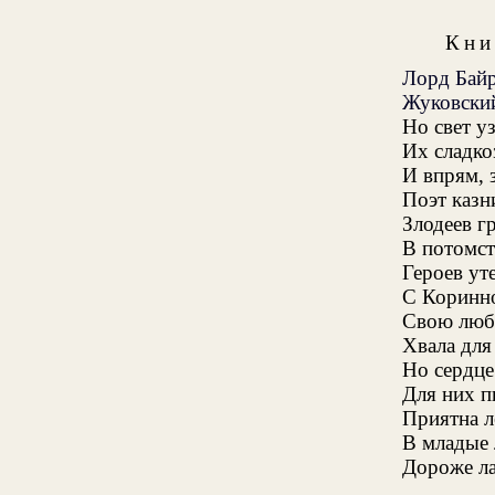
Кни
Лорд Байр
Жуковский
Но свет у
Их сладко
И впрям, 
Поэт казни
Злодеев г
В потомст
Героев ут
С Коринно
Свою люб
Хвала для
Но сердце
Для них п
Приятна л
В младые 
Дороже ла