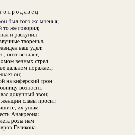
гопродавец
он был того же мненья;
 то же говорил;
знал и раскупил
звучные творенья.
завиден ваш удел:
т, поэт венчает;
ромом вечных стрел
ве дальном поражает;
ешает он;
й на киферский трон
овницу возносит.
 вас докучный звон;
 женщин славы просит:
ишите; их ушам
есть Анакреона:
лета розы нам
вров Геликона.