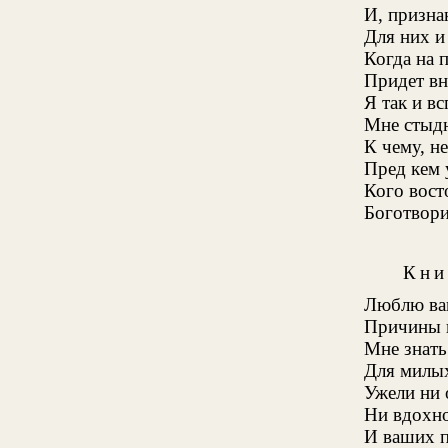
И, призна
Для них и
Когда на 
Придет в
Я так и в
Мне стыдн
К чему, н
Пред кем 
Кого вост
Боготвори
Кни
Люблю ваш
Причины 
Мне знать
Для милых
Ужели ни 
Ни вдохно
И ваших п