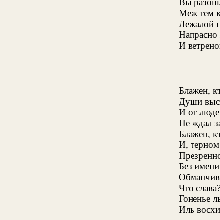
Вы разошл
Меж тем 
Лежалой п
Напрасно 
И ветрено
Блажен, к
Души выс
И от люде
Не ждал з
Блажен, к
И, терном
Презренн
Без имени
Обманчиве
Что слава
Гоненье л
Иль восхи