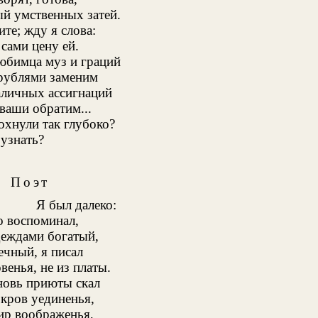
й умственных затей.
ите; жду я слова:
 сами цену ей.
юбимца муз и граций
рублями заменим
аличных ассигнаций
ваши обратим...
охнули так глубоко?
 узнать?
Поэт
Я был далеко:
о воспоминал,
деждами богатый,
ечный, я писал
венья, не из платы.
новь приюты скал
кров уединенья,
пир воображенья,