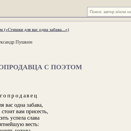
м («Стишки для вас одна забава...»)
ександр Пушкин
ГОПРОДАВЦА С ПОЭТОМ
гопродавец
я вас одна забава,
стоит вам присесть,
сить успела слава
ятнейшую весть:
ворят, готова,