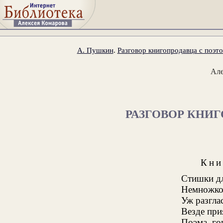
А. Пушкин
.
Разговор книгопродавца с поэто
Ал
РАЗГОВОР КНИ
Кни
Стишки дл
Немножко 
Уж разгла
Везде при
Поэма, го