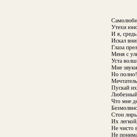
Самолюби
Утехи юно
И я, сред
Искал вни
Глаза пре
Меня с у
Уста вол
Мне звуки
Но полно!
Мечтатель
Пускай их
Любезный
Что мне д
Безмолвно
Стон лиры
Их легкой
Не чисто 
Не понима