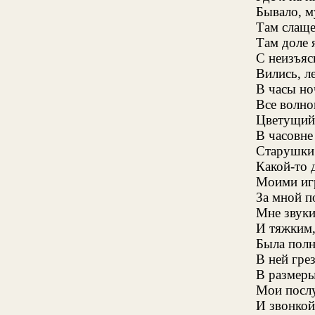
Бывало, м
Там слаще
Там доле 
С неизъяс
Вились, л
В часы но
Все волно
Цветущий 
В часовне
Старушки 
Какой-то 
Моими иг
За мной п
Мне звуки
И тяжким
Была полн
В ней гре
В размеры
Мои посл
И звонкой