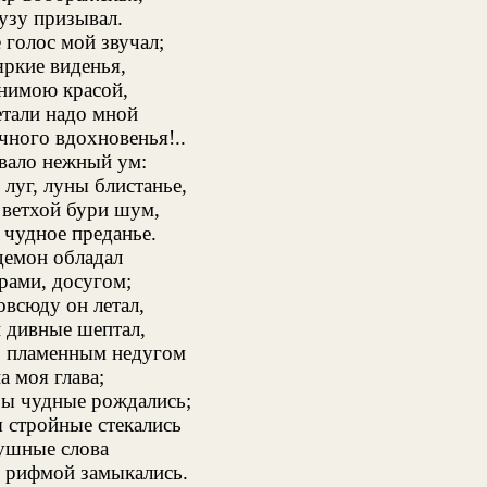
узу призывал.
 голос мой звучал;
яркие виденья,
нимою красой,
етали надо мной
чного вдохновенья!..
вало нежный ум:
луг, луны блистанье,
 ветхой бури шум,
чудное преданье.
демон обладал
рами, досугом;
овсюду он летал,
 дивные шептал,
, пламенным недугом
а моя глава;
зы чудные рождались;
 стройные стекались
ушные слова
 рифмой замыкались.