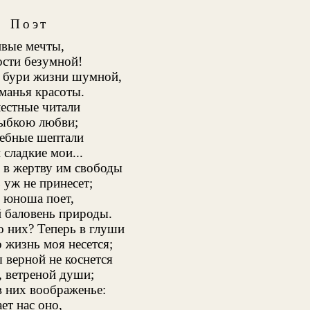
Поэт
вые мечты,
сти безумной!
ь бури жизни шумной,
манья красоты.
лестные читали
лыбкою любви;
шебные шептали
 сладкие мои...
 в жертву им свободы
 уж не принесет;
 юноша поет,
 баловень природы.
о них? Теперь в глуши
 жизнь моя несется;
 верной не коснется
, ветреной души;
в них воображенье:
ет нас оно,