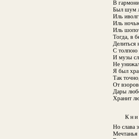
В гармони
Был шум л
Иль иволг
Иль ночью
Иль шопот
Тогда, в 
Делиться 
С толпою
И музы сл
Не унижа
Я был хра
Так точно
От взоров
Дары люб
Хранит лю
Кни
Но слава 
Мечтанья 