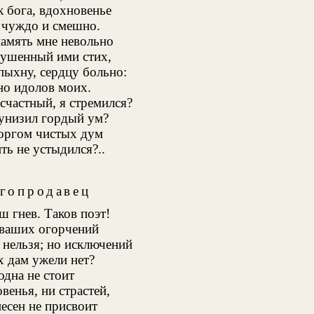
к бога, вдохновенье
 чуждо и смешно.
память мне невольно
нушенный ими стих,
спыхну, сердцу больно:
о идолов моих.
есчастный, я стремился?
унизил гордый ум?
оргом чистых дум
ть не устыдился?..
гопродавец
 гнев. Таков поэт!
ваших огорчений
 нельзя; но исключений
 дам ужели нет?
одна не стоит
венья, ни страстей,
есен не присвоит