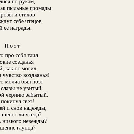
ися по рукам,
как пыльные громады
розы и стихов
ждут себе чтецов
й ее награды.
Поэт
то про себя таил
окие созданья
й, как от могил,
а чувство воздаянья!
то молча был поэт
 славы не увитый,
ой чернию забытый,
 покинул свет!
й и снов надежды,
? шепот ли чтеца?
ь низкого невежды?
щение глупца?