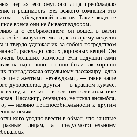
ных чертах его смуглого лица преобладало
ение и решимость. Без всякого сомнения это
итом — убежденный практик. Такие люди не
е иное время они не бывают вздором.
тливо и с соображением: он вошел в вагон
ал себе наилучшее место, к которому искусно
та и твердо удержал их за собою посредством
уманной, раскладки своих дорожных вещей. Он
 очень больших размеров. Эти подушки сами
агаж на одно лицо, но они были так хорошо
них принадлежала отдельному пассажиру: одна
 ситце с желтыми незабудками, — такие чаще
ого духовенства; другая — в красном кумаче,
ечеству, а третья — в толстом полосатом тике
ская. Пассажир, очевидно, не искал ансамбля,
ого, — именно приспособительности к другим
венным целям.
гли кого угодно ввести в обман, что занятые
разным лицам, а предусмотрительному
ебовалось.