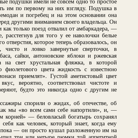
ные подушки имели не совсем одно то простое
ть им по первому на них взгляду. Подушка в
чемодан и погребец и на этом основании она
ред другими вниманием своего владельца. Он
 и как только поезд отвалил от амбаркадера, —
е, расстегнув для того у ее наволочки белые
о отверстия, которое теперь образовалось, он
, чисто и ловко завернутые сверточки, в
баса, сайки, антоновские яблоки и ржевская
ла на свет хрустальная фляжка, в которой
о фиолетового цвета жидкость с известною
онаси приемлят». Густой аметистовый цвет
кус, вероятно, соответствовал чистоте и
веряют, будто это никогда одно с другим не
ассажиры спорили о жидах, об отечестве, об
как мы «во всем сами себе напортили», и, —
м корней» — беловласый богатырь сохранял
 себя как человек, который знает, когда ему
 а пока — он просто кушал разложенную им на
ыпил три или четыре рюмки той аппетитной