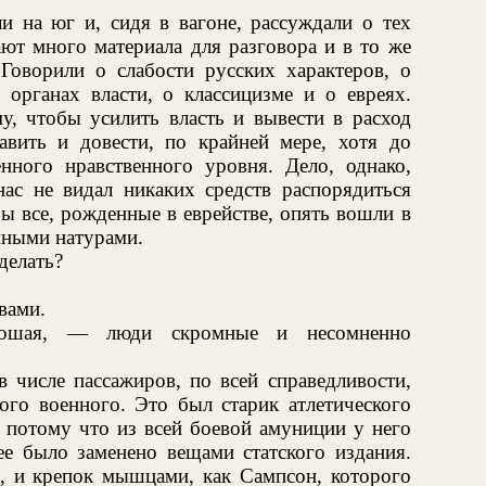
и на юг и, сидя в вагоне, рассуждали о тех
ют много материала для разговора и в то же
Говорили о слабости русских характеров, о
 органах власти, о классицизме и о евреях.
му, чтобы усилить власть и вывести в расход
авить и довести, по крайней мере, хотя до
нного нравственного уровня. Дело, однако,
нас не видал никаких средств распорядиться
бы все, рожденные в еврействе, опять вошли в
иными натурами.
делать?
вами.
ошая, — люди скромные и несомненно
 числе пассажиров, по всей справедливости,
ого военного. Это был старик атлетического
, потому что из всей боевой амуниции у него
ее было заменено вещами статского издания.
р, и крепок мышцами, как Сампсон, которого