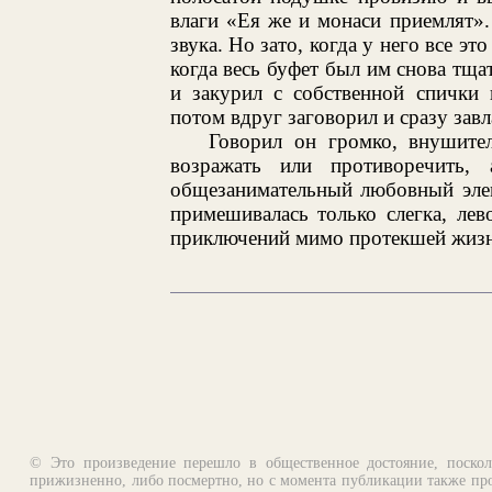
влаги «Ея же и монаси приемлят».
звука. Но зато, когда у него все э
когда весь буфет был им снова тщ
и закурил с собственной спички 
потом вдруг заговорил и сразу зав
Говорил он громко, внушите
возражать или противоречить,
общезанимательный любовный элем
примешивалась только слегка, ле
приключений мимо протекшей жизн
© Это произведение перешло в общественное достояние, поскол
прижизненно, либо посмертно, но с момента публикации также про