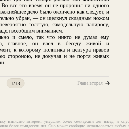
 Во все это время он не проронил ни одного
то важнейшее дело было окончено как следует, и
ательно убран, — он щелкнул складным ножом
невероятно толстую, самодельную папиросу,
ладел всеобщим вниманием.
льно и смело, так что никто не думал ему
 а, главное, он ввел в беседу живой и
ент, к которому политика и цензура нравов
вою стороною, не докучая и не портя живых
и.
Глава вторая
1/13
ьку написано автором, умершим более семидесяти лет назад, и опу
шло более семидесяти лет. Оно может свободно использоваться любым 