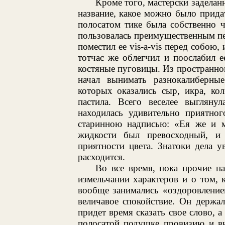
Кроме того, мастерски заделан
название, какое можно было прида
полосатом тике была собственно 
пользовалась преимущественным пе
поместил ее vis-а-vis перед собою,
тотчас же облегчил и поослабил е
костяные пуговицы. Из пространног
начал вынимать разнокалиберные
которых оказались сыр, икра, кол
пастила. Всего веселее выгляну
находилась удивительно приятног
старинною надписью: «Ея же и м
жидкости был превосходный, и в
приятности цвета. Знатоки дела у
расходится.
Во все время, пока прочие п
измельчании характеров и о том, 
вообще занимались «оздоровление
величавое спокойствие. Он держал
придет время сказать свое слово,
полосатой подушке провизию и в