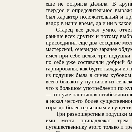
еще не остригла Далила. В круп
твердое и определительное выраж
был характер положительный и пр
вздор в наше время, да и ни в како
Старец все делал умно, отче
раньше всех других и потому выбр
присоединил еще два соседние мес
мастерской, очевидно заранее обд
имел при себе целые три подушки
по себе уже составляли добрый б
гарнированы, как будто каждая из 
из подушек была в синем кубовом
всего бывают у путников из сельск
что в большом употреблении по куп
— это уже настоящая штабс-капитан
а искал чего-то более существенн
гораздо более серьезным и сущест
Три разношерстные подушки мо
ими места принадлежат трем 
путешественнику этого только и тр