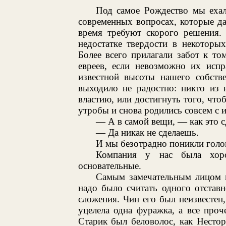
Под самое Рождество мы ехал
современных вопросах, которые да
время требуют скорого решения. 
недостатке твердости в некоторых
Более всего прилагали забот к то
евреев, если невозможно их испр
известной высоты нашего собстве
выходило не радостно: никто из 
властию, или достигнуть того, что
утробы и снова родились совсем с 
— А в самой вещи, — как это с
— Да никак не сделаешь.
И мы безотрадно поникли голо
Компания у нас была хор
основательные.
Самым замечательным лицом в
надо было считать одного отставн
сложения. Чин его был неизвестен
уцелела одна фуражка, а все проч
Старик был беловолос, как Несто