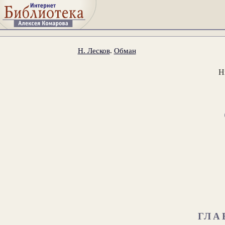
Н. Лесков
.
Обман
Н
ГЛА