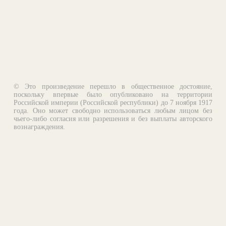
© Это произведение перешло в общественное достояние,
поскольку впервые было опубликовано на территории
Российской империи (Российской республики) до 7 ноября 1917
года. Оно может свободно использоваться любым лицом без
чьего-либо согласия или разрешения и без выплаты авторского
вознаграждения.
Email:
otklik@ilibrary.ru
О библиотеке
Реклама на сайте
©1996—2026 Алексей Комаров. Подборка произведений,
оформление, программирование.