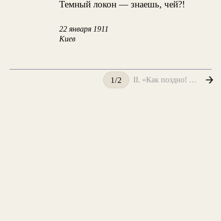
Темный локон — знаешь, чей?!
22 января 1911
Киев
II. «Как поздно! Устала, зеваю...»
1/2