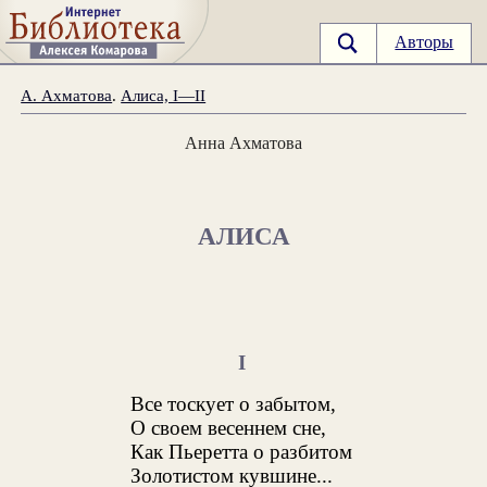
Авторы
А. Ахматова
.
Алиса, I—II
Анна Ахматова
АЛИСА
I
Все тоскует о забытом,
О своем весеннем сне,
Как Пьеретта о разбитом
Золотистом кувшине...