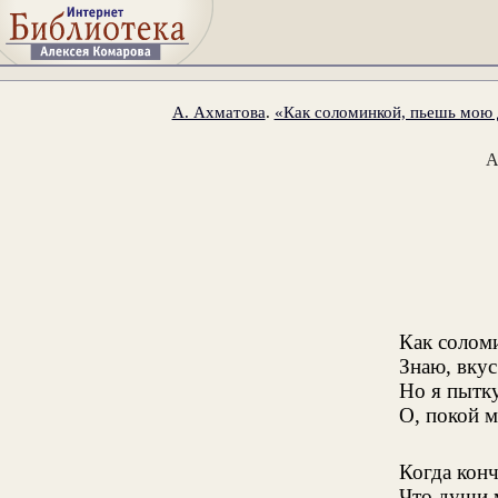
А. Ахматова
.
«Как соломинкой, пьешь мою 
А
Как солом
Знаю, вкус
Но я пытк
О, покой 
Когда конч
Что души м