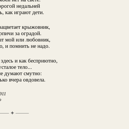
орогой недальней
, как играют дети.
зацветает крыжовник,
рпичи за оградой.
ат мой или любовник,
, и помнить не надо.
 здесь и как бесприютно,
сталое тело...
е думают смутно:
ько вчера овдовела.
911
о
✦