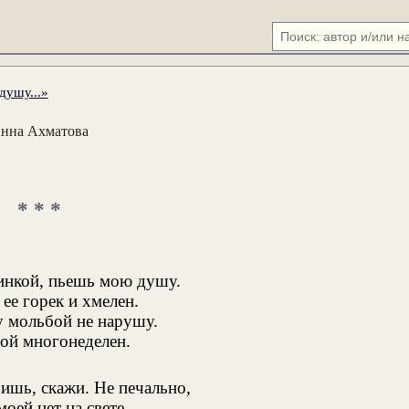
душу...»
нна Ахматова
* * *
инкой, пьешь мою душу.
 ее горек и хмелен.
у мольбой не нарушу.
мой многонеделен.
ишь, скажи. Не печально,
оей нет на свете.