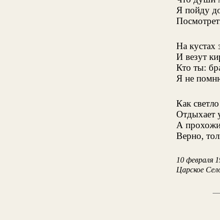
Я пойду д
Посмотреть
На кустах 
И везут ки
Кто ты: бр
Я не помню
Как светло
Отдыхает у
А прохожи
Верно, тол
10 февраля 1
Царское Сел