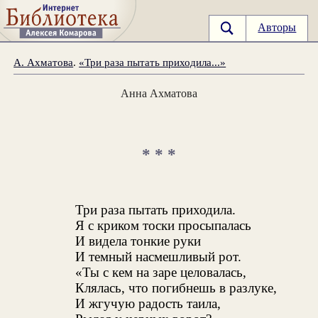
Авторы
А. Ахматова
.
«Три раза пытать приходила...»
Анна Ахматова
* * *
Три раза пытать приходила.
Я с криком тоски просыпалась
И видела тонкие руки
И темный насмешливый рот.
«Ты с кем на заре целовалась,
Клялась, что погибнешь в разлуке,
И жгучую радость таила,