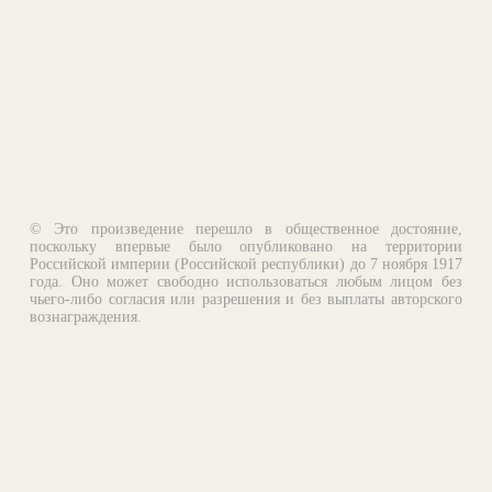
© Это произведение перешло в общественное достояние,
поскольку впервые было опубликовано на территории
Российской империи (Российской республики) до 7 ноября 1917
года. Оно может свободно использоваться любым лицом без
чьего-либо согласия или разрешения и без выплаты авторского
вознаграждения.
Email:
otklik@ilibrary.ru
О библиотеке
Реклама на сайте
©1996—2026 Алексей Комаров. Подборка произведений,
оформление, программирование.