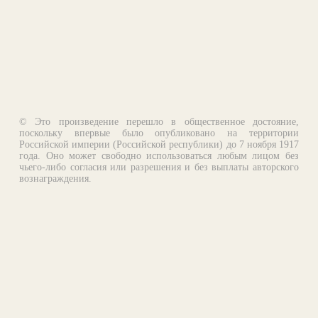
© Это произведение перешло в общественное достояние,
поскольку впервые было опубликовано на территории
Российской империи (Российской республики) до 7 ноября 1917
года. Оно может свободно использоваться любым лицом без
чьего-либо согласия или разрешения и без выплаты авторского
вознаграждения.
Email:
otklik@ilibrary.ru
О библиотеке
Реклама на сайте
©1996—2026 Алексей Комаров. Подборка произведений,
оформление, программирование.