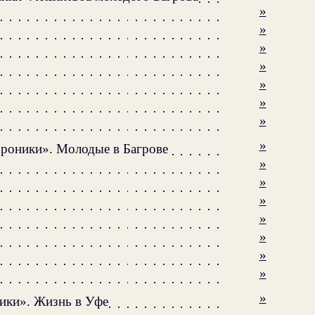
»
»
»
»
»
»
»
»
хроники». Молодые в Багрове
»
»
»
»
»
»
»
»
ики». Жизнь в Уфе