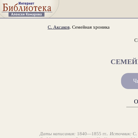
С. Аксаков
. Семейная хроника
С
СЕМЕЙ
Ч
О
Даты написания:
1840—1855 гг..
Источник:
С.