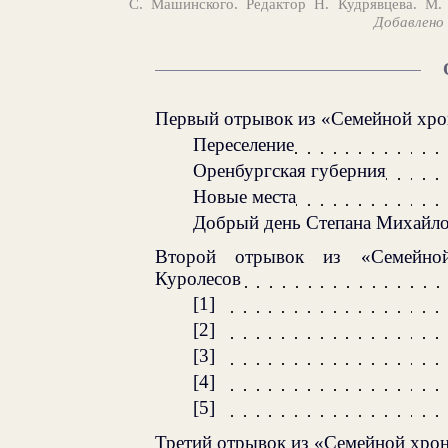
С. Машинского. Редактор Н. Кудрявцева. М. 
Добавлено 
Первый отрывок из «Семейной хро
Переселение
Оренбургская губерния
Новые места
Добрый день Степана Михайл
Второй отрывок из «Семейно
Куролесов
[1]
[2]
[3]
[4]
[5]
Третий отрывок из «Семейной хрон