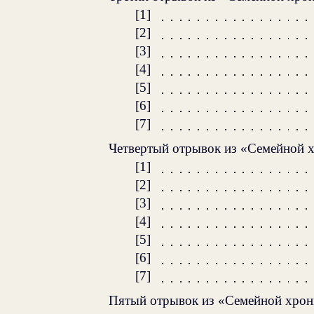
[1]
[2]
[3]
[4]
[5]
[6]
[7]
Четвертый отрывок из «Семейной 
[1]
[2]
[3]
[4]
[5]
[6]
[7]
Пятый отрывок из «Семейной хрон