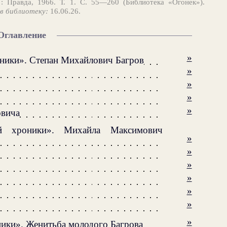
: Правда, 1966. Т. 1. С. 55—260 (Библиотека «Огонек»).
в библиотеку:
16.06.26.
Оглавление
»
ники». Степан Михайлович Багров
»
»
»
»
овича
й хроники». Михайла Максимович
»
»
»
»
»
»
»
ики». Женитьба молодого Багрова