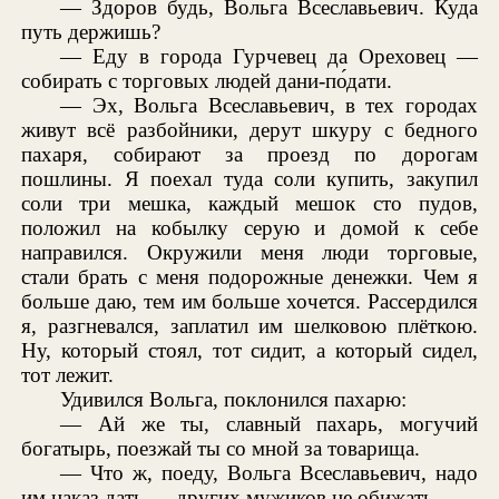
— Здоров будь, Вольга Всеславьевич. Куда
путь держишь?
— Еду в города Гурчевец да Ореховец —
собирать с торговых людей дани-по́дати.
— Эх, Вольга Всеславьевич, в тех городах
живут всё разбойники, дерут шкуру с бедного
пахаря, собирают за проезд по дорогам
пошлины. Я поехал туда соли купить, закупил
соли три мешка, каждый мешок сто пудов,
положил на кобылку серую и домой к себе
направился. Окружили меня люди торговые,
стали брать с меня подорожные денежки. Чем я
больше даю, тем им больше хочется. Рассердился
я, разгневался, заплатил им шелковою плёткою.
Ну, который стоял, тот сидит, а который сидел,
тот лежит.
Удивился Вольга, поклонился пахарю:
— Ай же ты, славный пахарь, могучий
богатырь, поезжай ты со мной за товарища.
— Что ж, поеду, Вольга Всеславьевич, надо
им наказ дать — других мужиков не обижать.