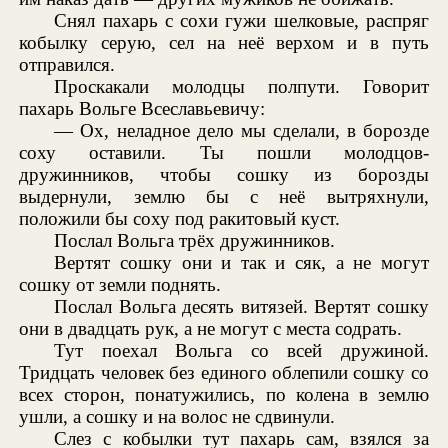
Снял пахарь с сохи гужи шелковые, распряг
кобылку серую, сел на неё верхом и в путь
отправился.
Проскакали молодцы полпути. Говорит
пахарь Вольге Всеславьевичу:
— Ох, неладное дело мы сделали, в борозде
соху оставили. Ты пошли молодцов-
дружинников, чтобы сошку из борозды
выдернули, землю бы с неё вытряхнули,
положили бы соху под ракитовый куст.
Послал Вольга трёх дружинников.
Вертят сошку они и так и сяк, а не могут
сошку от земли поднять.
Послал Вольга десять витязей. Вертят сошку
они в двадцать рук, а не могут с места содрать.
Тут поехал Вольга со всей дружиной.
Тридцать человек без единого облепили сошку со
всех сторон, понатужились, по колена в землю
ушли, а сошку и на волос не сдвинули.
Слез с кобылки тут пахарь сам, взялся за