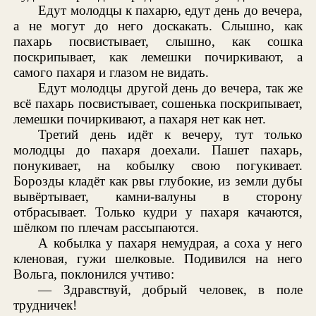
Едут молодцы к пахарю, едут день до вечера,
а не могут до него доскакать. Слышно, как
пахарь посвистывает, слышно, как сошка
поскрипывает, как лемешки почиркивают, а
самого пахаря и глазом не видать.
Едут молодцы другой день до вечера, так же
всё пахарь посвистывает, сошенька поскрипывает,
лемешки почиркивают, а пахаря нет как нет.
Третий день идёт к вечеру, тут только
молодцы до пахаря доехали. Пашет пахарь,
понукивает, на кобылку свою погукивает.
Борозды кладёт как рвы глубокие, из земли дубы
вывёртывает, камни-валуны в сторону
отбрасывает. Только кудри у пахаря качаются,
шёлком по плечам рассыпаются.
А кобылка у пахаря немудрая, а соха у него
кленовая, гужи шелковые. Подивился на него
Вольга, поклонился учтиво:
— Здравствуй, добрый человек, в поле
трудничек!