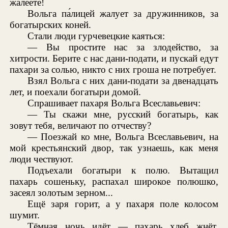
жалеете!
Вольга па́лицей жалует за дружинников, за
богатырских коней.
Стали люди гурчевецкие каяться:
— Вы простите нас за злодейство, за
хитрости. Берите с нас дани-подати, и пускай едут
пахари за солью, никто с них гроша не потребует.
Взял Вольга с них дани-подати за двенадцать
лет, и поехали богатыри домой.
Спрашивает пахаря Вольга Всеславьевич:
— Ты скажи мне, русский богатырь, как
зовут тебя, величают по отчеству?
— Поезжай ко мне, Вольга Всеславьевич, на
мой крестьянский двор, так узнаешь, как меня
люди чествуют.
Подъехали богатыри к полю. Вытащил
пахарь сошеньку, распахал широкое полюшко,
засеял золотым зерном...
Ещё заря горит, а у пахаря поле колосом
шумит.
Тёмная ночь идёт — пахарь хлеб жнёт.