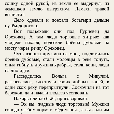
сошку одной рукой, из земли её выдернул, из
лемешков землю вытряхнул. Лемехи травой
вычистил.
Дело сделали и поехали богатыри дальше
путём-дорогою.
Вот подъехали они под Гурчевец да
Ореховец. А там люди торговые хитрые: как
увидели пахаря, подсекли брёвна дубовые на
мосту через речку Ореховец.
Чуть взошла дружина на мост, подломились
брёвна дубовые, стали молодцы в реке тонуть,
стала гибнуть дружина храбрая, стали кони, люди
на дно идти.
Рассердились Вольга с Микулой,
разгневались, хлестнули своих добрых коней, в
один скок реку перепрыгнули. Соскочили на тот
бережок, да и начали злодеев чествовать.
Пахарь плетью бьёт, приговаривает:
— Эх вы, жадные люди торговые! Мужики
города хлебом кормят, мёдом поят, а вы соли им