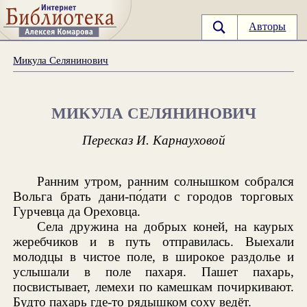
Авторы
Микула Селянинович
МИКУЛА СЕЛЯНИНОВИЧ
Пересказ И. Карнауховой
Ранним утром, ранним солнышком собрался
Вольга брать дани-по́дати с городов торговых
Гурчевца да Ореховца.
Села дружина на добрых коней, на каурых
жеребчиков и в путь отправилась. Выехали
молодцы в чистое поле, в широкое раздолье и
услышали в поле пахаря. Пашет пахарь,
посвистывает, лемехи по камешкам почиркивают.
Будто пахарь где-то рядышком соху ведёт.