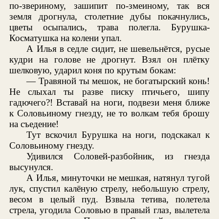
по-звериному, зашипит по-змеиному, так вся
земля дрогнула, столетние дубы покачнулись,
цветы осыпались, трава полегла. Бурушка-
Косматушка на колени упал.
А Илья в седле сидит, не шевельнётся, русые
кудри на голове не дрогнут. Взял он плётку
шелковую, ударил коня по крутым бокам:
— Травяной ты мешок, не богатырский конь!
Не слыхал ты разве писку птичьего, шипу
гадючего?! Вставай на ноги, подвези меня ближе
к Соловьиному гнезду, не то волкам тебя брошу
на съедение!
Тут вскочил Бурушка на ноги, подскакал к
Соловьиному гнезду.
Удивился Соловей-разбойник, из гнезда
высунулся.
А Илья, минуточки не мешкая, натянул тугой
лук, спустил калёную стрелу, небольшую стрелу,
весом в целый пуд. Взвыла тетива, полетела
стрела, угодила Соловью в правый глаз, вылетела