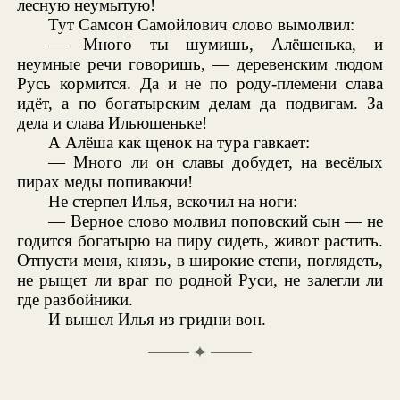
лесную неумытую!
Тут Самсон Самойлович слово вымолвил:
— Много ты шумишь, Алёшенька, и
неумные речи говоришь, — деревенским людом
Русь кормится. Да и не по роду-племени слава
идёт, а по богатырским делам да подвигам. За
дела и слава Ильюшеньке!
А Алёша как щенок на тура гавкает:
— Много ли он славы добудет, на весёлых
пирах меды попиваючи!
Не стерпел Илья, вскочил на ноги:
— Верное слово молвил поповский сын — не
годится богатырю на пиру сидеть, живот растить.
Отпусти меня, князь, в широкие степи, поглядеть,
не рыщет ли враг по родной Руси, не залегли ли
где разбойники.
И вышел Илья из гридни вон.
✦