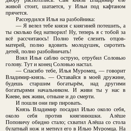
живой стоит, шатается, у Ильи под кафтаном
прячется.
Рассердился Илья на разбойника:
— Я велел тебе князя с княгиней потешить, а
ты сколько бед натворил! Ну, теперь я с тобой за
всё рассчитаюсь! Полно тебе слезить отцов-
матерей, полно вдовить молодушек, сиротить
детей, полно разбойничать!
Взял Илья саблю острую, отрубил Соловью
голову. Тут и конец Соловью настал.
— Спасибо тебе, Илья Муромец, — говорит
Владимир-князь. — Оставайся в моей дружине,
будешь старшим богатырём, над другими
богатырями начальником. И живи ты у нас в
Киеве, век живи, отныне и до смерти.
И пошли они пир пировать.
Князь Владимир посадил Илью около себя,
около себя против княгинюшки. Алёше
Поповичу обидно стало; схватил Алёша со стола
булатный нож и метнул его в Илью Муромца. На