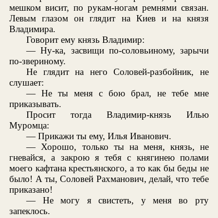
мешком висит, по рукам-ногам ремнями связан.
Левым глазом он глядит на Киев и на князя
Владимира.
Говорит ему князь Владимир:
— Ну-ка, засвищи по-соловьиному, зарычи
по-звериному.
Не глядит на него Соловей-разбойник, не
слушает:
— Не ты меня с бою брал, не тебе мне
приказывать.
Просит тогда Владимир-князь Илью
Муромца:
— Прикажи ты ему, Илья Иванович.
— Хорошо, только ты на меня, князь, не
гневайся, а закрою я тебя с княгинею полами
моего кафтана крестьянского, а то как бы беды не
было! А ты, Соловей Рахманович, делай, что тебе
приказано!
— Не могу я свистеть, у меня во рту
запеклось.