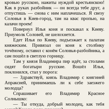
кровью русскою, нажиты нуждой крестьянскою!
Как в руках разбойник — он всегда тебе друг, а
отпустишь — снова с ним наплачешься. Я свезу
Соловья в Киев-город, там на квас пропью, на
калачи проем!
Повернул Илья коня и поскакал к Киеву.
Приумолк Соловей, не шелохнется.
Едет Илья по Киеву, подъезжает к палатам
княжеским. Привязал он коня к столбику
точёному, оставил с конём Соловья-разбойника, а
сам пошёл в светлую горницу.
Там у князя Владимира пир идёт, за столами
сидят богатыри русские. Вошёл Илья,
поклонился, стал у порога:
— Здравствуй, князь Владимир с княгиней
Апраксией, принимаешь ли к себе заезжего
молодца?
Спрашивает его Владимир Красное
Солнышко:
— Ты откуда, добрый молодец, как тебя