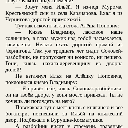
зовут? Какого роду-племени?
— Зовут меня Ильёй. Я из-под Мурома.
Крестьянский сын из села Карачарова. Ехал я из
Чернигова дорогой прямоезжей.
Тут как вскочит из-за стола Алёша Попович:
— Князь Владимир, ласковое наше
солнышко, в глаза мужик над тобой насмехается,
завирается. Нельзя ехать дорогой прямой из
Чернигова. Там уж тридцать лет сидит Соловей-
разбойник, не пропускает ни конного, ни пешего.
Гони, князь, нахала-деревенщину из дворца
долой!
Не взглянул Илья на Алёшку Поповича,
поклонился князю Владимиру:
— Я привёз тебе, князь, Соловья-разбойника,
он на твоём дворе, у коня моего привязан. Ты не
хочешь ли поглядеть на него?
Повскакали тут с мест князь с княгинею и все
богатыри, поспешили за Ильёй на княжеский
двор. Подбежали к Бурушке-Косматушке.
А разбойник висит у стремени, травяным