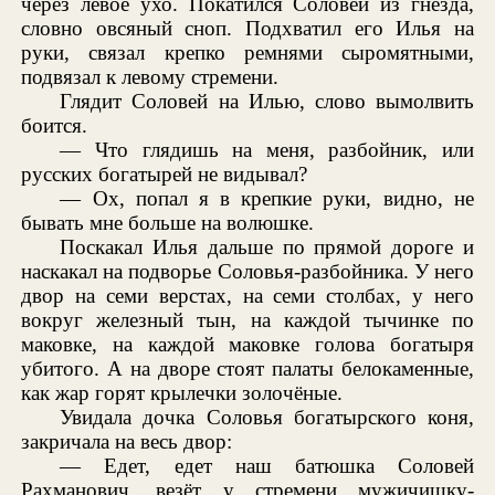
через левое ухо. Покатился Соловей из гнезда,
словно овсяный сноп. Подхватил его Илья на
руки, связал крепко ремнями сыромятными,
подвязал к левому стремени.
Глядит Соловей на Илью, слово вымолвить
боится.
— Что глядишь на меня, разбойник, или
русских богатырей не видывал?
— Ох, попал я в крепкие руки, видно, не
бывать мне больше на волюшке.
Поскакал Илья дальше по прямой дороге и
наскакал на подворье Соловья-разбойника. У него
двор на семи верстах, на семи столбах, у него
вокруг железный тын, на каждой тычинке по
маковке, на каждой маковке голова богатыря
убитого. А на дворе стоят палаты белокаменные,
как жар горят крылечки золочёные.
Увидала дочка Соловья богатырского коня,
закричала на весь двор:
— Едет, едет наш батюшка Соловей
Рахманович, везёт у стремени мужичишку-