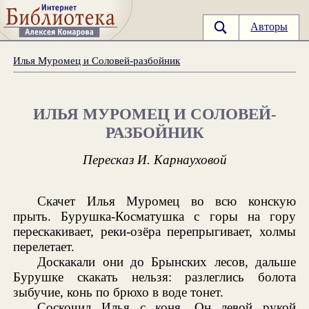
Авторы
Илья Муромец и Соловей-разбойник
ИЛЬЯ МУРОМЕЦ И СОЛОВЕЙ-
РАЗБОЙНИК
Пересказ И. Карнауховой
Скачет Илья Муромец во всю конскую
прыть. Бурушка-Косматушка с горы на гору
перескакивает, реки-озёра перепрыгивает, холмы
перелетает.
Доскакали они до Брынских лесов, дальше
Бурушке скакать нельзя: разлеглись болота
зыбучие, конь по брюхо в воде тонет.
Соскочил Илья с коня. Он левой рукой