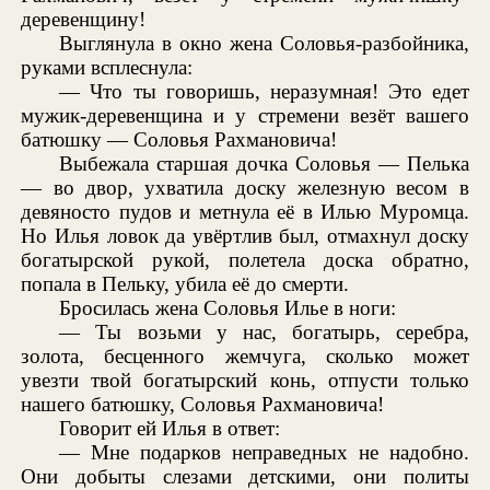
деревенщину!
Выглянула в окно жена Соловья-разбойника,
руками всплеснула:
— Что ты говоришь, неразумная! Это едет
мужик-деревенщина и у стремени везёт вашего
батюшку — Соловья Рахмановича!
Выбежала старшая дочка Соловья — Пелька
— во двор, ухватила доску железную весом в
девяносто пудов и метнула её в Илью Муромца.
Но Илья ловок да увёртлив был, отмахнул доску
богатырской рукой, полетела доска обратно,
попала в Пельку, убила её до смерти.
Бросилась жена Соловья Илье в ноги:
— Ты возьми у нас, богатырь, серебра,
золота, бесценного жемчуга, сколько может
увезти твой богатырский конь, отпусти только
нашего батюшку, Соловья Рахмановича!
Говорит ей Илья в ответ:
— Мне подарков неправедных не надобно.
Они добыты слезами детскими, они политы