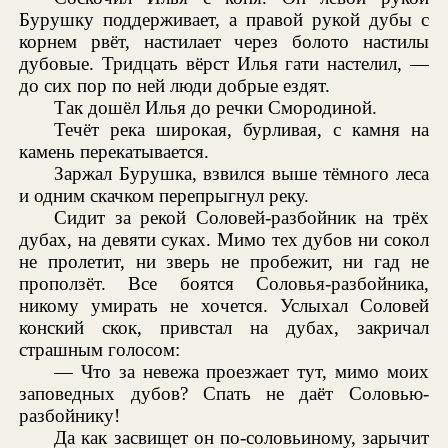
Бурушку поддерживает, а правой рукой дубы с
корнем рвёт, настилает через болото настилы
дубовые. Тридцать вёрст Илья гати настелил, —
до сих пор по ней люди добрые ездят.
Так дошёл Илья до речки Смородиной.
Течёт река широкая, бурливая, с камня на
камень перекатывается.
Заржал Бурушка, взвился выше тёмного леса
и одним скачком перепрыгнул реку.
Сидит за рекой Соловей-разбойник на трёх
дубах, на девяти суках. Мимо тех дубов ни сокол
не пролетит, ни зверь не пробежит, ни гад не
проползёт. Все боятся Соловья-разбойника,
никому умирать не хочется. Услыхал Соловей
конский скок, привстал на дубах, закричал
страшным голосом:
— Что за невежа проезжает тут, мимо моих
заповедных дубов? Спать не даёт Соловью-
разбойнику!
Да как засвищет он по-соловьиному, зарычит