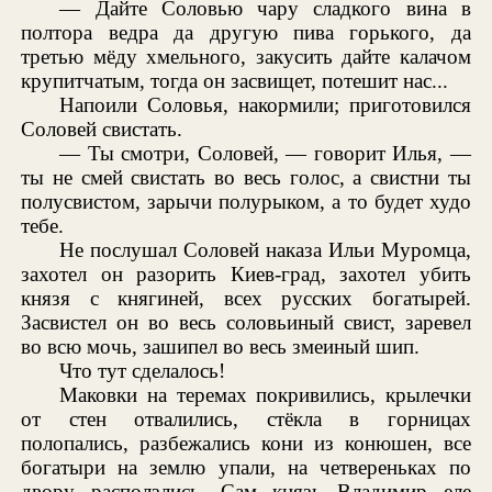
— Дайте Соловью чару сладкого вина в
полтора ведра да другую пива горького, да
третью мёду хмельного, закусить дайте калачом
крупитчатым, тогда он засвищет, потешит нас...
Напоили Соловья, накормили; приготовился
Соловей свистать.
— Ты смотри, Соловей, — говорит Илья, —
ты не смей свистать во весь голос, а свистни ты
полусвистом, зарычи полурыком, а то будет худо
тебе.
Не послушал Соловей наказа Ильи Муромца,
захотел он разорить Киев-град, захотел убить
князя с княгиней, всех русских богатырей.
Засвистел он во весь соловьиный свист, заревел
во всю мочь, зашипел во весь змеиный шип.
Что тут сделалось!
Маковки на теремах покривились, крылечки
от стен отвалились, стёкла в горницах
полопались, разбежались кони из конюшен, все
богатыри на землю упали, на четвереньках по
двору расползлись. Сам князь Владимир еле