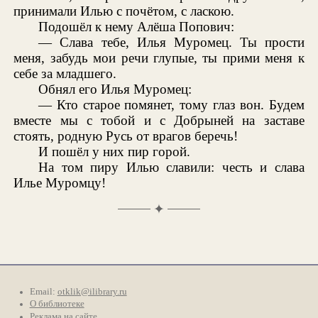
принимали Илью с почётом, с ласкою.
Подошёл к нему Алёша Попович:
— Слава тебе, Илья Муромец. Ты прости
меня, забудь мои речи глупые, ты прими меня к
себе за младшего.
Обнял его Илья Муромец:
— Кто старое помянет, тому глаз вон. Будем
вместе мы с тобой и с Добрыней на заставе
стоять, родную Русь от врагов беречь!
И пошёл у них пир горой.
На том пиру Илью славили: честь и слава
Илье Муромцу!
✦
Email:
otklik@ilibrary.ru
О библиотеке
Реклама на сайте