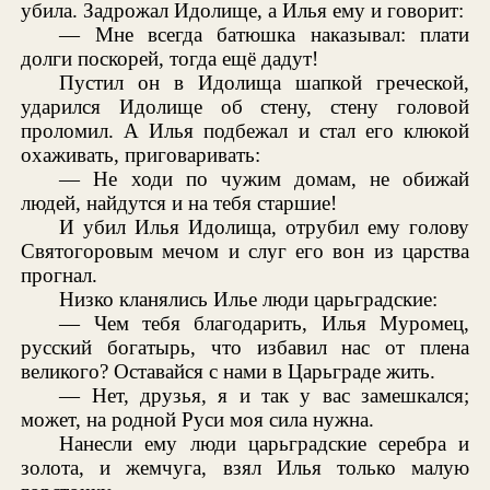
убила. Задрожал Идолище, а Илья ему и говорит:
— Мне всегда батюшка наказывал: плати
долги поскорей, тогда ещё дадут!
Пустил он в Идолища шапкой греческой,
ударился Идолище об стену, стену головой
проломил. А Илья подбежал и стал его клюкой
охаживать, приговаривать:
— Не ходи по чужим домам, не обижай
людей, найдутся и на тебя старшие!
И убил Илья Идолища, отрубил ему голову
Святогоровым мечом и слуг его вон из царства
прогнал.
Низко кланялись Илье люди царьградские:
— Чем тебя благодарить, Илья Муромец,
русский богатырь, что избавил нас от плена
великого? Оставайся с нами в Царьграде жить.
— Нет, друзья, я и так у вас замешкался;
может, на родной Руси моя сила нужна.
Нанесли ему люди царьградские серебра и
золота, и жемчуга, взял Илья только малую