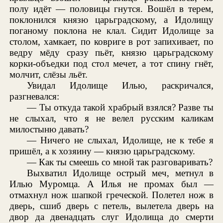
полу идёт — половицы гнутся. Вошёл в терем,
поклонился князю царьградскому, а Идолищу
поганому поклона не клал. Сидит Идолище за
столом, хамкает, по ковриге в рот запихивает, по
ведру мёду сразу пьёт, князю царьградскому
корки-объедки под стол мечет, а тот спину гнёт,
молчит, слёзы льёт.
Увидал Идолище Илью, раскричался,
разгневался:
— Ты откуда такой храбрый взялся? Разве ты
не слыхал, что я не велел русским каликам
милостыню давать?
— Ничего не слыхал, Идолище, не к тебе я
пришёл, а к хозяину — князю царьградскому.
— Как ты смеешь со мной так разговаривать?
Выхватил Идолище острый меч, метнул в
Илью Муромца. А Илья не промах был —
отмахнул нож шапкой греческой. Полетел нож в
дверь, сшиб дверь с петель, вылетела дверь на
двор да двенадцать слуг Идолища до смерти