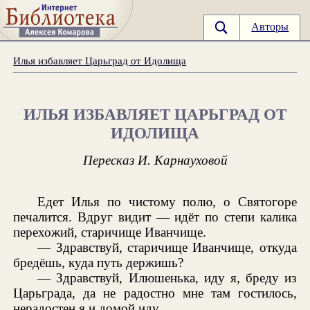
Авторы
Илья избавляет Царьград от Идолища
ИЛЬЯ ИЗБАВЛЯЕТ ЦАРЬГРАД ОТ
ИДОЛИЩА
Пересказ И. Карнауховой
Едет Илья по чистому полю, о Святогоре
печалится. Вдруг видит — идёт по степи калика
перехожий, старичище Иванчище.
— Здравствуй, старичище Иванчище, откуда
бредёшь, куда путь держишь?
— Здравствуй, Илюшенька, иду я, бреду из
Царьграда, да не радостно мне там гостилось,
нерадостен я и домой иду.