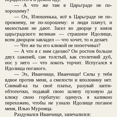
— А что же там в Царьграде не по-
хорошему?
— Ох, Илюшенька, всё в Царьграде не по-
прежнему, не по-хорошему: и люди плачут, и
милостыни не дают. Засел во дворце у князя
царьградского великан — страшное Идолище,
всем дворцом завладел — что хочет, то и делает.
— Что же ты его клюкой не попотчевал?
— А что я с ним сделаю? Он ростом больше
двух саженей, сам толстый, как столетний дуб,
нос у него — что локоть торчит. Испугался я
Идолища поганого.
— Эх, Иванчище, Иванчище! Силы у тебя
вдвое против меня, а смелости и вполовину нет.
Снимай-ка ты своё платье, разувай лапти-
обтопочки, подавай свою шляпу пуховую да
клюку свою горбатую: оденусь я каликою
перехожею, чтобы не узнало Идолище поганое
меня, Илью Муромца.
Раздумался Иванчище, запечалился: