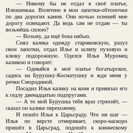
— Никому бы не отдал я своё платье,
Илюшенька. Вплетено в мои лапотки-обтопочки
по два дорогих камня. Они ночью осенней мне
дорогу освещают. Да ведь сам не отдам — ты
возьмёшь силою?
— Возьму, да ещё бока набью.
Снял калика одежду стариковскую, разул
свои лапотки, отдал Илье и шляпу пуховую и
клюку подорожную. Оделся Илья Муромец
каликою и говорит:
— Одевайся в моё платье богатырское,
садись на Бурушку-Косматушку и жди меня у
речки Смородиной.
Посадил Илья калику на коня и привязал его
к седлу двенадцатью подпругами.
— А то мой Бурушка тебя враз стряхнёт, —
сказал он калике перехожему.
И пошёл Илья к Царьграду. Что ни шаг —
Илья по версте отмеривает, скоро-наскоро
пришёл в Царьград, подошёл к княжескому