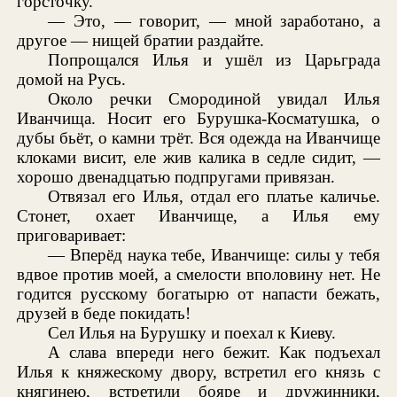
горсточку.
— Это, — говорит, — мной заработано, а
другое — нищей братии раздайте.
Попрощался Илья и ушёл из Царьграда
домой на Русь.
Около речки Смородиной увидал Илья
Иванчища. Носит его Бурушка-Косматушка, о
дубы бьёт, о камни трёт. Вся одежда на Иванчище
клоками висит, еле жив калика в седле сидит, —
хорошо двенадцатью подпругами привязан.
Отвязал его Илья, отдал его платье каличье.
Стонет, охает Иванчище, а Илья ему
приговаривает:
— Вперёд наука тебе, Иванчище: силы у тебя
вдвое против моей, а смелости вполовину нет. Не
годится русскому богатырю от напасти бежать,
друзей в беде покидать!
Сел Илья на Бурушку и поехал к Киеву.
А слава впереди него бежит. Как подъехал
Илья к княжескому двору, встретил его князь с
княгинею, встретили бояре и дружинники,