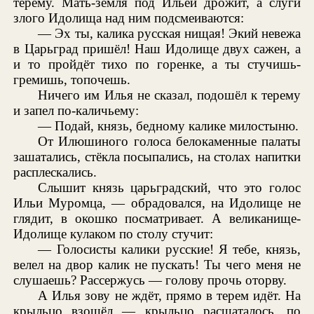
терему. Мать-земля под Ильёй дрожит, а слуги
злого Идолища над ним подсмеиваются:
— Эх ты, калика русская нищая! Экий невежа
в Царьград пришёл! Наш Идолище двух сажен, а
и то пройдёт тихо по горенке, а ты стучишь-
гремишь, топочешь.
Ничего им Илья не сказал, подошёл к терему
и запел по-каличьему:
— Подай, князь, бедному калике милостыню.
От Илюшиного голоса белокаменные палаты
зашатались, стёкла посыпались, на столах напитки
расплескались.
Слышит князь царьградский, что это голос
Ильи Муромца, — обрадовался, на Идолище не
глядит, в окошко посматривает. А великанище-
Идолище кулаком по столу стучит:
— Голосисты калики русские! Я тебе, князь,
велел на двор калик не пускать! Ты чего меня не
слушаешь? Рассержусь — голову прочь оторву.
А Илья зову не ждёт, прямо в терем идёт. На
крыльцо взошёл — крыльцо расшаталось, по